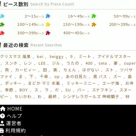
ピース数別
Search by Piece Count
2～15
16～49
50～99
ピース
ピース
ピース
100～149
150～199
200～299
ピース
ピース
ピース
300～399
400～450
ピース
ピース
最近の検索
Recent Searches
クリスマス 風景
kei
twiggy
9
ミート
アイドルマスター
スンホ
レン
LEE
ジル
うたの
400
sma
妻
super
鳥
カービィー
田
美
ちぇん
はがない
スト
ツバサ
ファイ
ま
下
千尋
op
あの日見た
黒 バス
ズー
島
ポッキー
まどか マミ 水着
ミッキーミニー
エーゲ海
お寺
季節
BOY
ス
ラ
だ
SU
バー
スナフキン
スヌー
ピー
ちいかわ
わ
最終
シンデレラガールズ 神崎蘭子
林
HOME
ヘルプ
運営者
利用規約