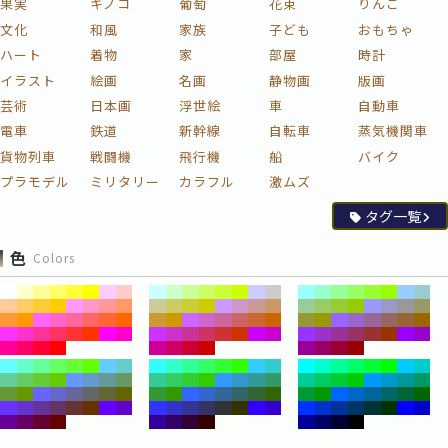
果実
キノコ
葡萄
花束
りんご
文化
和風
家族
子ども
おもちゃ
ハート
着物
家
部屋
時計
イラスト
絵画
名画
静物画
版画
芸術
日本画
浮世絵
車
自動車
電車
鉄道
新幹線
自転車
蒸気機関車
貨物列車
戦闘機
飛行機
船
バイク
プラモデル
ミリタリー
カラフル
激ムズ
タグ一覧
色
Colors