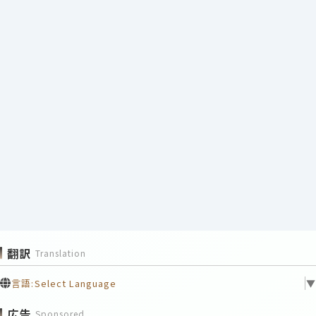
翻訳
Translation
言語:
Select Language
▼
広告
Sponsored