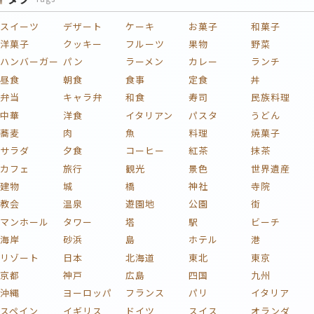
スイーツ
デザート
ケーキ
お菓子
和菓子
洋菓子
クッキー
フルーツ
果物
野菜
ハンバーガー
パン
ラーメン
カレー
ランチ
昼食
朝食
食事
定食
丼
弁当
キャラ弁
和食
寿司
民族料理
中華
洋食
イタリアン
パスタ
うどん
蕎麦
肉
魚
料理
焼菓子
サラダ
夕食
コーヒー
紅茶
抹茶
カフェ
旅行
観光
景色
世界遺産
建物
城
橋
神社
寺院
教会
温泉
遊園地
公園
街
マンホール
タワー
塔
駅
ビーチ
海岸
砂浜
島
ホテル
港
リゾート
日本
北海道
東北
東京
京都
神戸
広島
四国
九州
沖縄
ヨーロッパ
フランス
パリ
イタリア
スペイン
イギリス
ドイツ
スイス
オランダ