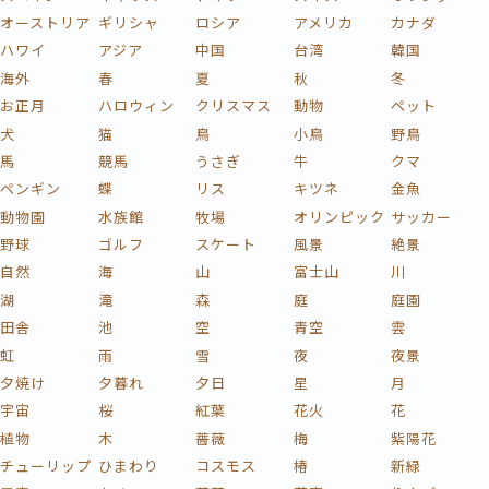
オーストリア
ギリシャ
ロシア
アメリカ
カナダ
ハワイ
アジア
中国
台湾
韓国
海外
春
夏
秋
冬
お正月
ハロウィン
クリスマス
動物
ペット
犬
猫
鳥
小鳥
野鳥
馬
競馬
うさぎ
牛
クマ
ペンギン
蝶
リス
キツネ
金魚
動物園
水族館
牧場
オリンピック
サッカー
野球
ゴルフ
スケート
風景
絶景
自然
海
山
富士山
川
湖
滝
森
庭
庭園
田舎
池
空
青空
雲
虹
雨
雪
夜
夜景
夕焼け
夕暮れ
夕日
星
月
宇宙
桜
紅葉
花火
花
植物
木
薔薇
梅
紫陽花
チューリップ
ひまわり
コスモス
椿
新緑