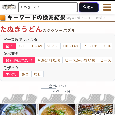
検索
キーワードの検索結果
Keyword Search Results
HOME
会員登録
ログイン
ヘルプ
お問合せ
たぬきうどん
のジグソーパズル
フォローしている人のパズル
人気のパズル
最近投稿された
ピース数でフィルタ
全て
2-15
16-49
50-99
100-149
150-199
200-2
2～15
16～49
50～99
100
ピース数
並べ替え
最近遊ばれた順
昔遊ばれた順
ピースが少ない順
ピース
モザイクのみ
モザイク
モザイク
すべて
あり
なし
全7件 1〜7
ページ目へ