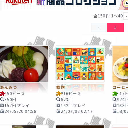
全150件 1〜40
‹
1
あんみつ
動物
コーヒ
450ピース
216ピース
117
350回
623回
974
157回プレイ
162回プレイ
238
24/05/20 04:58
24/07/02 02:47
18/0