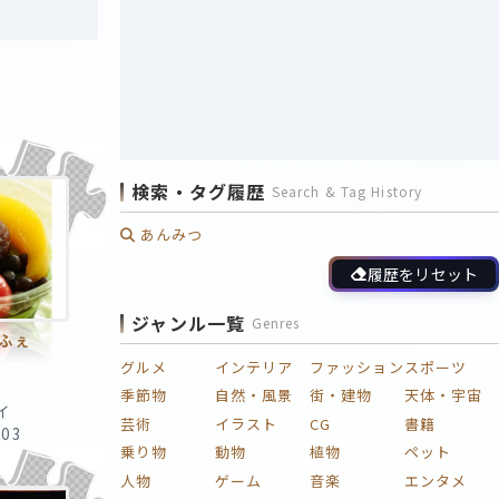
検索・タグ履歴
Search & Tag History
あんみつ
履歴をリセット
ジャンル一覧
Genres
ふぇ
グルメ
インテリア
ファッション
スポーツ
季節物
自然・風景
街・建物
天体・宇宙
イ
芸術
イラスト
CG
書籍
:03
乗り物
動物
植物
ペット
人物
ゲーム
音楽
エンタメ