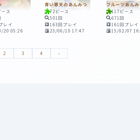
つ
青い寒天のあんみつ
フルーツあんみ
ピース
72ピース
117ピース
回
501回
671回
回プレイ
163回プレイ
161回プレイ
0/20 05:26
23/06/10 17:47
15/02/07 16
2
3
4
›