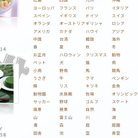
ヨーロッパ
フランス
パリ
イタリア
スペイン
イギリス
ドイツ
スイス
オランダ
オーストリア
ギリシャ
ロシア
アメリカ
カナダ
ハワイ
アジア
中国
台湾
韓国
海外
春
夏
秋
冬
:14
お正月
ハロウィン
クリスマス
動物
ペット
犬
猫
鳥
小鳥
野鳥
馬
競馬
うさぎ
牛
クマ
ペンギン
蝶
リス
キツネ
金魚
動物園
水族館
牧場
オリンピック
サッカー
野球
ゴルフ
スケート
風景
絶景
自然
海
山
富士山
川
湖
滝
森
庭
庭園
イ
田舎
池
空
青空
:58