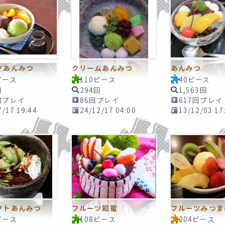
ツあんみつ
クリームあんみつ
あんみつ
ピース
110ピース
40ピース
回
294回
1,563回
回プレイ
86回プレイ
617回プレイ
7/17 19:44
24/12/17 04:00
13/12/03 17
フトあんみつ
フルーツ餡蜜
フルーツみつま
ピース
108ピース
204ピース