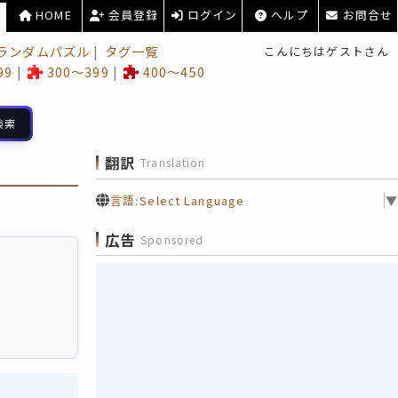
HOME
会員登録
ログイン
ヘルプ
お問合せ
ランダムパズル
タグ一覧
こんにちはゲストさん
99
300～399
400～450
検索
翻訳
Translation
言語:
Select Language
▼
広告
Sponsored