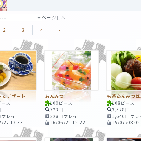
ページ目へ
2
3
4
›
ー＆デザート
あんみつ
抹茶あんみつぱ
ピース
100ピース
108ピース
回
723回
3,578回
回プレイ
228回プレイ
1,646回プレ
2/22 17:33
16/06/29 19:22
15/07/08 09