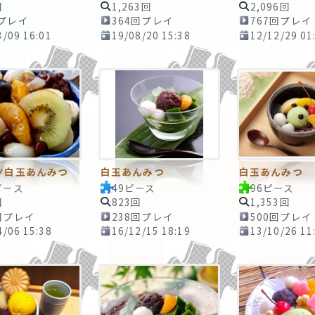
回
1,263回
2,096回
回プレイ
364回プレイ
767回プレイ
3/09 16:01
19/08/20 15:38
12/12/29 01
ツ白玉あんみつ
白玉あんみつ
白玉あんみつ
ピース
49ピース
96ピース
回
823回
1,353回
回プレイ
238回プレイ
500回プレイ
4/06 15:38
16/12/15 18:19
13/10/26 11