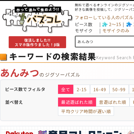
無料で遊べるオンラインのジグソー
好きな画像を投稿して、ジグソーパ
フォローしている人のパズル
ピース数
2～15
モザイク
モザイクのみ
復活しました!!
スマホ版作りました！β版
キーワードの検索結果
Keyword Search 
あんみつ
のジグソーパズル
ピース数でフィルタ
全て
2-15
16-49
50-99
並べ替え
最近遊ばれた順
昔遊ばれた順
平均クリア時間が遅い順