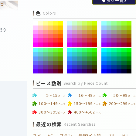
タグ一覧
つ
色
Colors
:59
ピース数別
Search by Piece Count
2～15
16～49
50～99
ピース
ピース
ピース
100～149
150～199
200～299
ピース
ピース
ピース
300～399
400～450
ピース
ピース
最近の検索
Recent Searches
ユイ
AC
ブラン
侵略!イカ娘
ガル
MH