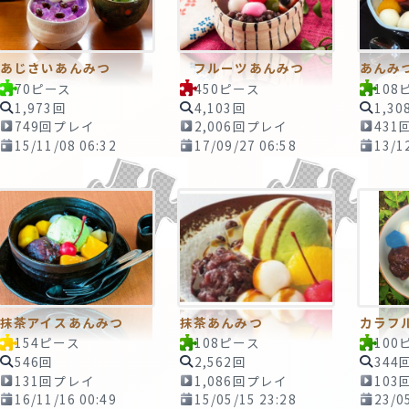
あじさいあんみつ
フルーツあんみつ
あんみ
70ピース
450ピース
108
1,973回
4,103回
1,30
749回プレイ
2,006回プレイ
431
15/11/08 06:32
17/09/27 06:58
13/1
抹茶アイスあんみつ
抹茶あんみつ
カラフ
154ピース
108ピース
100
546回
2,562回
344
131回プレイ
1,086回プレイ
103
16/11/16 00:49
15/05/15 23:28
23/0