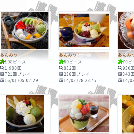
あんみつ
あんみつ！
あんみ
108ピース
60ピース
70ピ
1,980回
852回
950
721回プレイ
238回プレイ
343
16/01/05 07:29
14/03/28 23:47
14/0