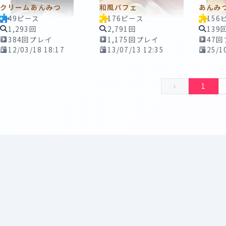
クリームあんみつ
和風パフェ
あんみ
49ピース
176ピース
156
1,293回
2,791回
139
384回プレイ
1,175回プレイ
47
12/03/18 18:17
13/07/13 12:35
25/1
‹
1