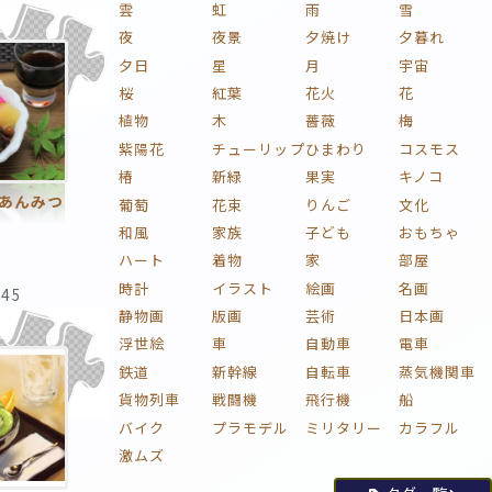
雲
虹
雨
雪
夜
夜景
夕焼け
夕暮れ
夕日
星
月
宇宙
桜
紅葉
花火
花
植物
木
薔薇
梅
紫陽花
チューリップ
ひまわり
コスモス
椿
新緑
果実
キノコ
あんみつ
葡萄
花束
りんご
文化
和風
家族
子ども
おもちゃ
ハート
着物
家
部屋
時計
イラスト
絵画
名画
:45
静物画
版画
芸術
日本画
浮世絵
車
自動車
電車
鉄道
新幹線
自転車
蒸気機関車
貨物列車
戦闘機
飛行機
船
バイク
プラモデル
ミリタリー
カラフル
激ムズ