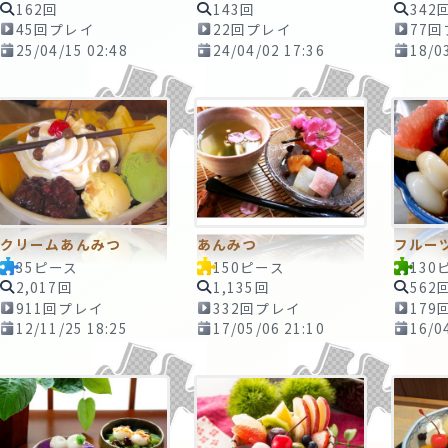
162回
143回
342
45回プレイ
22回プレイ
77
25/04/15 02:48
24/04/02 17:36
18/0
クリームあんみつ
あんみつ
フルー
35ピース
150ピース
130
2,017回
1,135回
562
911回プレイ
332回プレイ
179
12/11/25 18:25
17/05/06 21:10
16/0