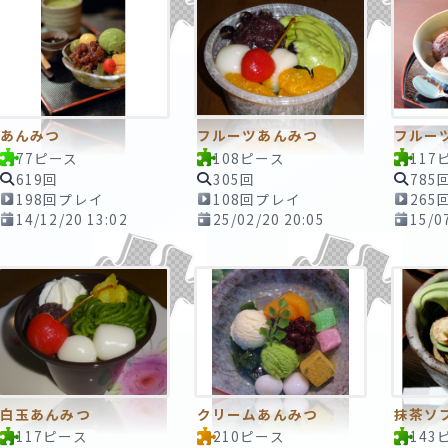
あんみつ
フルーツあんみつ
フルー
77ピース
108ピース
117
619回
305回
785
198回プレイ
108回プレイ
265
14/12/20 13:02
25/02/20 20:05
15/0
白玉あんみつ
クリームあんみつ
抹茶ソ
117ピース
210ピース
143