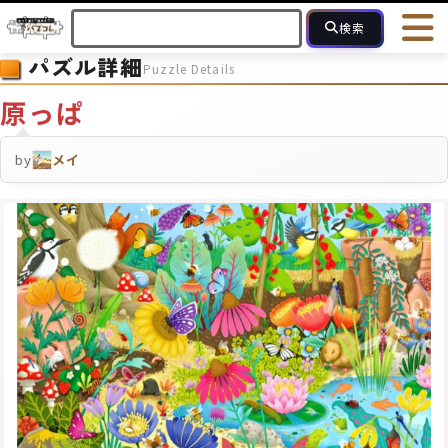
検索
パズル詳細
Puzzle Details
HOME
会員登録
ログイン
ヘルプ
お問合せ
原っぱ
フォローしている人のパズル
人気のパズル
最近投稿された
by
メイ
2～15
16～49
50～99
100
ピース数
モザイクのみ
モザイク