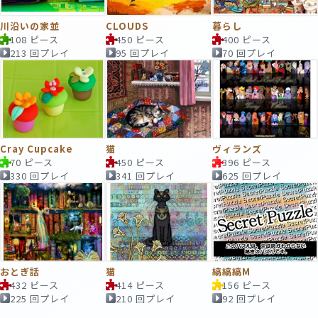
川沿いの家並
CLOUDS
暮らし
108 ピース
450 ピース
400 ピース
213 回プレイ
95 回プレイ
70 回プレイ
Cray Cupcake
猫
ヴィランズ
70 ピース
450 ピース
396 ピース
330 回プレイ
341 回プレイ
625 回プレイ
おとぎ話
猫
縞縞縞M
432 ピース
414 ピース
156 ピース
225 回プレイ
210 回プレイ
92 回プレイ