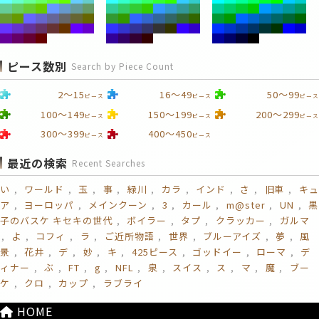
ピース数別
Search by Piece Count
2～15
16～49
50～99
ピース
ピース
ピース
100～149
150～199
200～299
ピース
ピース
ピース
300～399
400～450
ピース
ピース
最近の検索
Recent Searches
い
ワールド
玉
事
緑川
カラ
インド
さ
旧車
キュ
ア
ヨーロッパ
メインクーン
3
カール
m@ster
UN
黒
子のバスケ キセキの世代
ボイラー
タプ
クラッカー
ガルマ
よ
コフィ
ラ
ご近所物語
世界
ブルーアイズ
夢
風
景
花井
デ
妙
キ
425ピース
ゴッドイー
ローマ
デ
ィナー
ぶ
FT
g
NFL
泉
スイス
ス
マ
魔
ブー
ケ
クロ
カップ
ラブライ
HOME