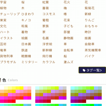
宇宙
桜
紅葉
花火
花
植物
木
薔薇
梅
紫陽花
チューリップ
ひまわり
コスモス
椿
新緑
果実
キノコ
葡萄
花束
りんご
文化
和風
家族
子ども
おもちゃ
ハート
着物
家
部屋
時計
イラスト
絵画
名画
静物画
版画
芸術
日本画
浮世絵
車
自動車
電車
鉄道
新幹線
自転車
蒸気機関車
貨物列車
戦闘機
飛行機
船
バイク
プラモデル
ミリタリー
カラフル
激ムズ
タグ一覧
色
Colors