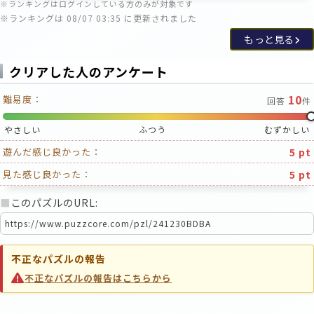
※ランキングはログインしている方のみが対象です
※ランキングは 08/07 03:35 に更新されました
もっと見る
クリアした人のアンケート
10
難易度：
回答
件
やさしい
ふつう
むずかしい
5 pt
遊んだ感じ良かった：
5 pt
見た感じ良かった：
■
このパズルのURL:
不正なパズルの報告
不正なパズルの報告はこちらから