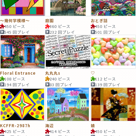
～幾何学模様～
庭園
おとぎ話
450 ピース
360 ピース
450 ピース
545 回プレイ
232 回プレイ
501 回プレイ
Floral Entrance
丸丸丸s
♡
108 ピース
240 ピース
112 ピース
194 回プレイ
83 回プレイ
139 回プレイ
KCFFR-2987h
海辺
娘
425 ピース
414 ピース
450 ピース