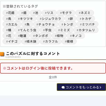
■
登録されているタグ
#
花畑
#
畑
#
池
#
リス
#
モグラ
#
ネズミ
#
鳥
#
キツツキ
#
シジュウカラ
#
卵
#
トカゲ
#
カエル
#
魚
#
チョウチョ
#
トンボ
#
ミツバチ
#
蟻
#
てんとう虫
#
芋虫
#
ミミズ
#
カタツムリ
#
花
#
睡蓮
#
タンポポ
#
植物
#
キノコ
#
イチゴ
#
植木鉢
#
カラフル
#
模様
このパズルに対するコメント
Comments
※コメントはログイン後に投稿できます。
全0件
コメントをもっとみる