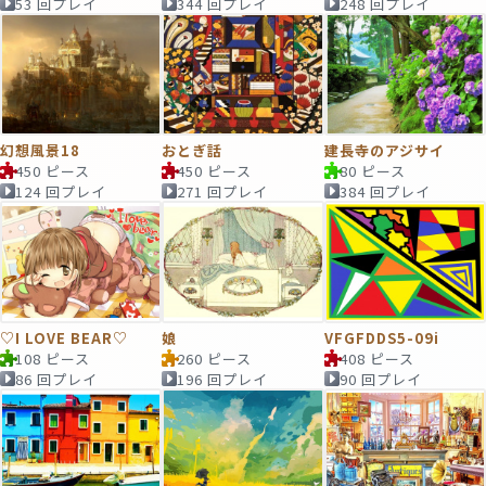
53 回プレイ
344 回プレイ
248 回プレイ
幻想風景18
おとぎ話
建長寺のアジサイ
450 ピース
450 ピース
80 ピース
124 回プレイ
271 回プレイ
384 回プレイ
♡I LOVE BEAR♡
娘
VFGFDDS5-09i
108 ピース
260 ピース
408 ピース
86 回プレイ
196 回プレイ
90 回プレイ