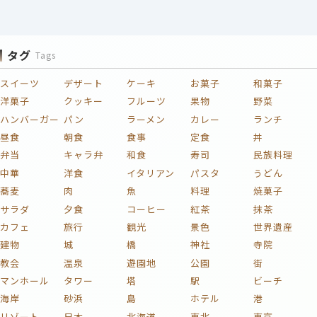
タグ
Tags
スイーツ
デザート
ケーキ
お菓子
和菓子
洋菓子
クッキー
フルーツ
果物
野菜
ハンバーガー
パン
ラーメン
カレー
ランチ
昼食
朝食
食事
定食
丼
弁当
キャラ弁
和食
寿司
民族料理
中華
洋食
イタリアン
パスタ
うどん
蕎麦
肉
魚
料理
焼菓子
サラダ
夕食
コーヒー
紅茶
抹茶
カフェ
旅行
観光
景色
世界遺産
建物
城
橋
神社
寺院
教会
温泉
遊園地
公園
街
マンホール
タワー
塔
駅
ビーチ
海岸
砂浜
島
ホテル
港
リゾート
日本
北海道
東北
東京