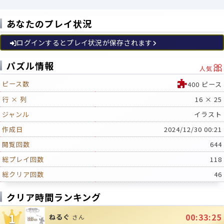
あなたのプレイ状況
ログインするとプレイ状況が保存されます
🎀
パズル情報
人気
ピース数
400 ピース
行 × 列
16 × 25
ジャンル
イラスト
作成日
2024/12/30 00:21
閲覧回数
644
総プレイ回数
118
総クリア回数
46
クリア時間ランキング
1
00:33:25
ねるぐ
さん