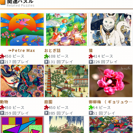
関連パズル
Related Puzzles
✑Petre Max
おとぎ話
猫
450 ピース
108 ピース
414 ピース
217 回プレイ
131 回プレイ
226 回プレイ
動物
庭園
御柳梅 （ ギョリュウバイ）
450 ピース
450 ピース
54 ピース
259 回プレイ
385 回プレイ
51 回プレイ