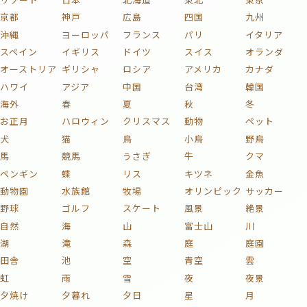
京都
神戸
広島
四国
九州
沖縄
ヨーロッパ
フランス
パリ
イタリア
スペイン
イギリス
ドイツ
スイス
オランダ
オーストリア
ギリシャ
ロシア
アメリカ
カナダ
ハワイ
アジア
中国
台湾
韓国
海外
春
夏
秋
冬
お正月
ハロウィン
クリスマス
動物
ペット
犬
猫
鳥
小鳥
野鳥
馬
競馬
うさぎ
牛
クマ
ペンギン
蝶
リス
キツネ
金魚
動物園
水族館
牧場
オリンピック
サッカー
野球
ゴルフ
スケート
風景
絶景
自然
海
山
富士山
川
湖
滝
森
庭
庭園
田舎
池
空
青空
雲
虹
雨
雪
夜
夜景
夕焼け
夕暮れ
夕日
星
月