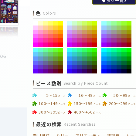
タグ一覧
色
Colors
:06
ピース数別
Search by Piece Count
2～15
16～49
50～99
ピース
ピース
ピース
100～149
150～199
200～299
ピース
ピース
ピース
300～399
400～450
ピース
ピース
最近の検索
Recent Searches
豊川風花
ハリー
アリエッティ
我那覇
ムー