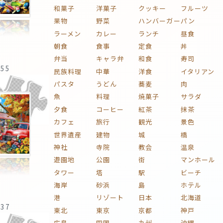
和菓子
洋菓子
クッキー
フルーツ
果物
野菜
ハンバーガー
パン
ラーメン
カレー
ランチ
昼食
朝食
食事
定食
丼
弁当
キャラ弁
和食
寿司
:55
民族料理
中華
洋食
イタリアン
パスタ
うどん
蕎麦
肉
魚
料理
焼菓子
サラダ
夕食
コーヒー
紅茶
抹茶
カフェ
旅行
観光
景色
世界遺産
建物
城
橋
神社
寺院
教会
温泉
遊園地
公園
街
マンホール
タワー
塔
駅
ビーチ
海岸
砂浜
島
ホテル
港
リゾート
日本
北海道
:37
東北
東京
京都
神戸
広島
四国
九州
沖縄