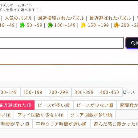
パズルゲームサイト
ズルを作って遊べます！！
人気のパズル
最近投稿されたパズル
最近遊ばれたパズル
16～49
50～99
100～149
150～199
200～2
100-149
150-199
200-299
300-399
400-450
ピース
最近遊ばれた順
ピースが多い順
ピースが少ない順
閲覧数
多い順
プレイ回数が少ない順
クリア回数が多い順
ア時間が早い順
平均クリア時間が遅い順
遊んだ感じ良かった