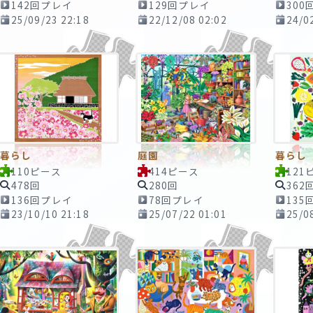
142回プレイ
129回プレイ
300
25/09/23 22:18
22/12/08 02:02
24/0
暮らし
庭園
暮らし
110ピース
414ピース
121
478回
280回
362
136回プレイ
78回プレイ
135
23/10/10 21:18
25/07/22 01:01
25/0