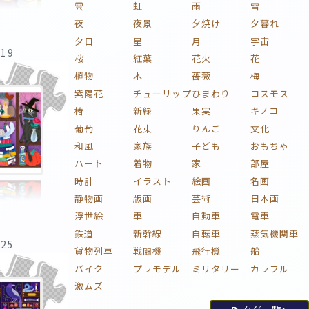
雲
虹
雨
雪
夜
夜景
夕焼け
夕暮れ
夕日
星
月
宇宙
:19
桜
紅葉
花火
花
植物
木
薔薇
梅
紫陽花
チューリップ
ひまわり
コスモス
椿
新緑
果実
キノコ
葡萄
花束
りんご
文化
和風
家族
子ども
おもちゃ
ハート
着物
家
部屋
時計
イラスト
絵画
名画
静物画
版画
芸術
日本画
浮世絵
車
自動車
電車
鉄道
新幹線
自転車
蒸気機関車
:25
貨物列車
戦闘機
飛行機
船
バイク
プラモデル
ミリタリー
カラフル
激ムズ