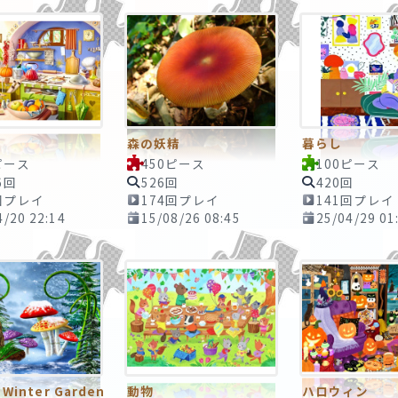
森の妖精
暮らし
ピース
450ピース
100ピース
6回
526回
420回
回プレイ
174回プレイ
141回プレイ
4/20 22:14
15/08/26 08:45
25/04/29 01
s Winter Garden
動物
ハロウィン