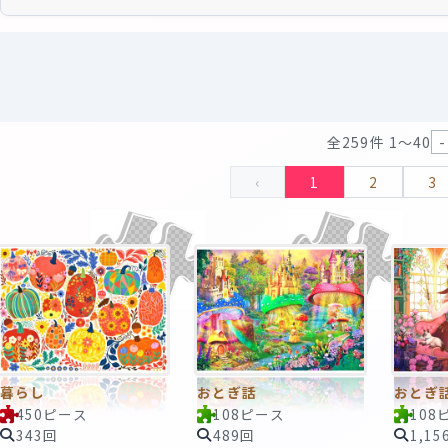
全259件 1〜40
‹
1
2
3
暮らし
おとぎ話
おとぎ
450ピース
108ピース
108
343回
489回
1,15