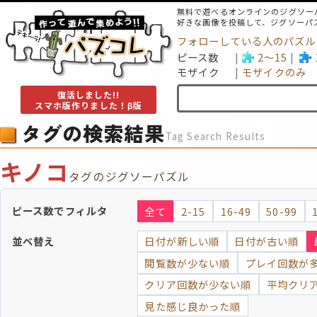
無料で遊べるオンラインのジグソー
好きな画像を投稿して、ジグソーパ
フォローしている人のパズル
ピース数
2～15
モザイク
モザイクのみ
復活しました!!
スマホ版作りました！β版
タグの検索結果
Tag Search Results
キノコ
タグのジグソーパズル
ピース数でフィルタ
全て
2-15
16-49
50-99
並べ替え
日付が新しい順
日付が古い順
閲覧数が少ない順
プレイ回数が
クリア回数が少ない順
平均クリ
見た感じ良かった順