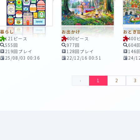
暮らし
お出かけ
おとぎ
121ピース
400ピース
400
555回
977回
604
219回プレイ
128回プレイ
146
25/08/03 00:36
22/12/16 00:51
24/1
‹
1
2
3