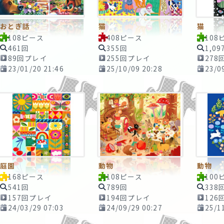
おとぎ話
猫
猫
108ピース
408ピース
108
461回
355回
1,09
89回プレイ
255回プレイ
278
23/01/20 21:46
25/10/09 20:28
23/0
庭園
動物
動物
168ピース
108ピース
100
541回
789回
338
157回プレイ
194回プレイ
126
24/03/29 07:03
24/09/29 00:27
25/1