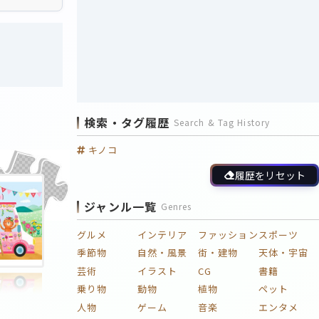
検索・タグ履歴
Search & Tag History
キノコ
履歴をリセット
ジャンル一覧
Genres
グルメ
インテリア
ファッション
スポーツ
季節物
自然・風景
街・建物
天体・宇宙
芸術
イラスト
CG
書籍
乗り物
動物
植物
ペット
人物
ゲーム
音楽
エンタメ