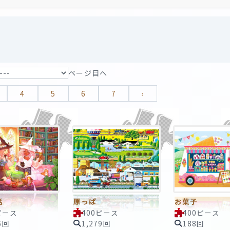
ページ目へ
4
5
6
7
›
話
原っぱ
お菓子
ピース
400ピース
400ピース
6回
1,279回
188回