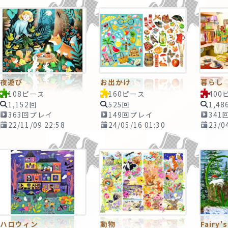
夜遊び
お出かけ
暮らし
108ピース
160ピース
400
1,152回
525回
1,48
363回プレイ
149回プレイ
341
22/11/09 22:58
24/05/16 01:30
23/0
ハロウィン
動物
Fairy'