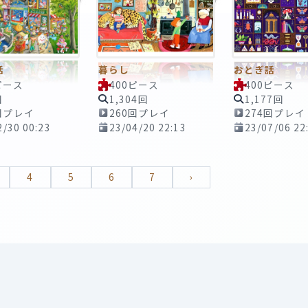
話
暮らし
おとぎ話
ピース
400ピース
400ピース
回
1,304回
1,177回
回プレイ
260回プレイ
274回プレイ
2/30 00:23
23/04/20 22:13
23/07/06 22
4
5
6
7
›