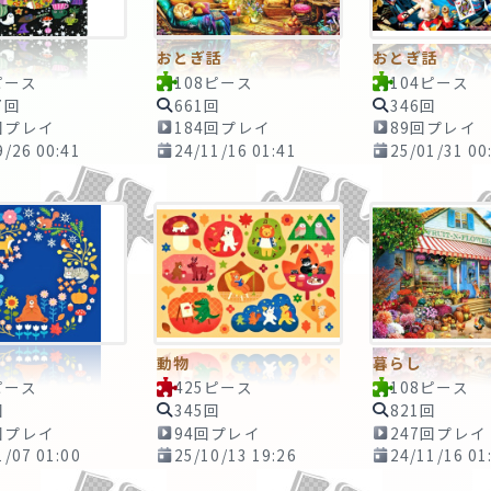
おとぎ話
おとぎ話
ピース
108ピース
104ピース
7回
661回
346回
回プレイ
184回プレイ
89回プレイ
9/26 00:41
24/11/16 01:41
25/01/31 00
動物
暮らし
ピース
425ピース
108ピース
回
345回
821回
回プレイ
94回プレイ
247回プレイ
1/07 01:00
25/10/13 19:26
24/11/16 01