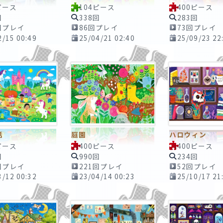
ピース
104ピース
400ピース
回
338回
283回
回プレイ
86回プレイ
73回プレイ
2/15 00:49
25/04/21 02:40
25/09/23 22
話
庭園
ハロウィン
ピース
400ピース
400ピース
回
990回
234回
回プレイ
221回プレイ
52回プレイ
3/12 00:32
23/04/14 00:23
25/10/17 21