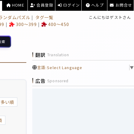
HOME
会員登録
ログイン
ヘルプ
お問合せ
ランダムパズル
タグ一覧
こんにちはゲストさん
99
300～399
400～450
検索
翻訳
Translation
言語:
Select Language
▼
広告
Sponsored
が多い順
順