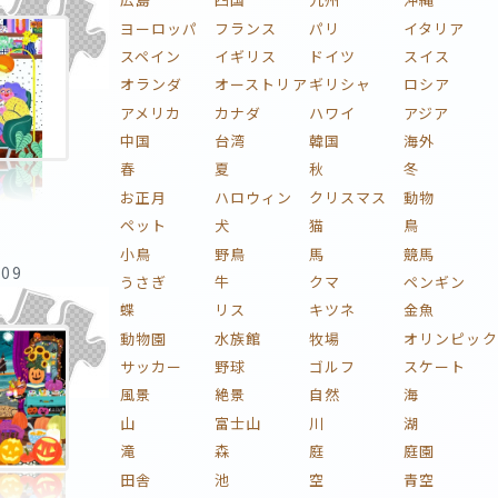
ヨーロッパ
フランス
パリ
イタリア
スペイン
イギリス
ドイツ
スイス
オランダ
オーストリア
ギリシャ
ロシア
アメリカ
カナダ
ハワイ
アジア
中国
台湾
韓国
海外
春
夏
秋
冬
お正月
ハロウィン
クリスマス
動物
ペット
犬
猫
鳥
小鳥
野鳥
馬
競馬
:09
うさぎ
牛
クマ
ペンギン
蝶
リス
キツネ
金魚
動物園
水族館
牧場
オリンピック
サッカー
野球
ゴルフ
スケート
風景
絶景
自然
海
山
富士山
川
湖
滝
森
庭
庭園
田舎
池
空
青空