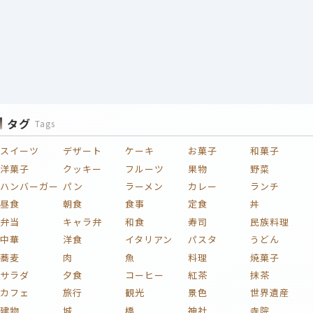
タグ
Tags
スイーツ
デザート
ケーキ
お菓子
和菓子
洋菓子
クッキー
フルーツ
果物
野菜
ハンバーガー
パン
ラーメン
カレー
ランチ
昼食
朝食
食事
定食
丼
弁当
キャラ弁
和食
寿司
民族料理
中華
洋食
イタリアン
パスタ
うどん
蕎麦
肉
魚
料理
焼菓子
サラダ
夕食
コーヒー
紅茶
抹茶
カフェ
旅行
観光
景色
世界遺産
建物
城
橋
神社
寺院