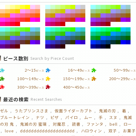
ピース数別
Search by Piece Count
2～15
16～49
50～99
ピース
ピース
ピース
100～149
150～199
200～299
ピース
ピース
ピース
300～399
400～450
ピース
ピース
最近の検索
Recent Searches
ゼル
うたプリンスさま
仮面ライダーカブト
鬼滅の刃
着
ブルートレイン
ナツ
ピザ
パイロ
ムー
手
スヌ
鬼滅
の刃 鬼
鬼滅の刃 蜜璃
対魔忍
読書
ファンタ
bell
ロー
love
dddddddddddddddddddd
ハロウィン
双子
お菓子