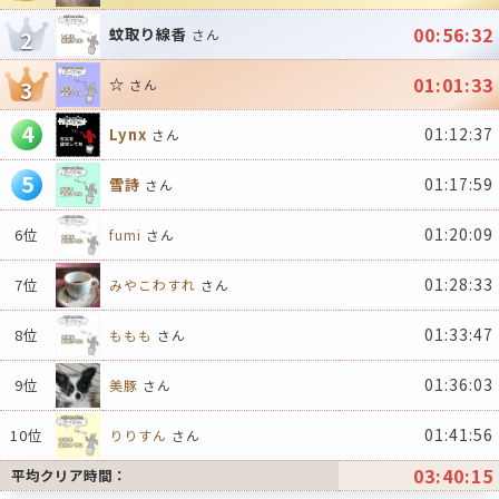
00:56:32
蚊取り線香
2
さん
01:01:33
☆
3
さん
4
01:12:37
Lynx
さん
5
01:17:59
雪詩
さん
01:20:09
6位
fumi
さん
01:28:33
7位
みやこわすれ
さん
01:33:47
8位
ももも
さん
01:36:03
9位
美豚
さん
01:41:56
10位
りりすん
さん
03:40:15
平均クリア時間：