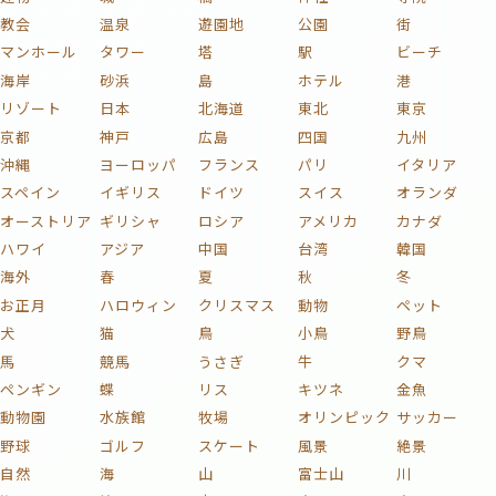
教会
温泉
遊園地
公園
街
マンホール
タワー
塔
駅
ビーチ
海岸
砂浜
島
ホテル
港
リゾート
日本
北海道
東北
東京
京都
神戸
広島
四国
九州
沖縄
ヨーロッパ
フランス
パリ
イタリア
スペイン
イギリス
ドイツ
スイス
オランダ
オーストリア
ギリシャ
ロシア
アメリカ
カナダ
ハワイ
アジア
中国
台湾
韓国
海外
春
夏
秋
冬
お正月
ハロウィン
クリスマス
動物
ペット
犬
猫
鳥
小鳥
野鳥
馬
競馬
うさぎ
牛
クマ
ペンギン
蝶
リス
キツネ
金魚
動物園
水族館
牧場
オリンピック
サッカー
野球
ゴルフ
スケート
風景
絶景
自然
海
山
富士山
川