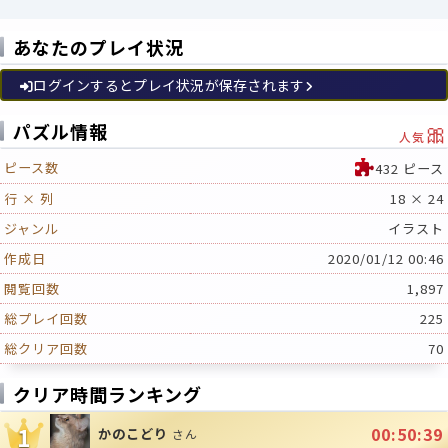
あなたのプレイ状況
ログインするとプレイ状況が保存されます
🎀
パズル情報
人気
ピース数
432 ピース
行 × 列
18 × 24
ジャンル
イラスト
作成日
2020/01/12 00:46
閲覧回数
1,897
総プレイ回数
225
総クリア回数
70
クリア時間ランキング
1
00:50:39
かのこどり
さん