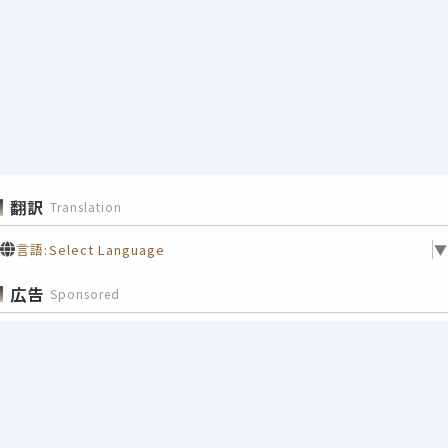
翻訳
Translation
言語:
Select Language
▼
広告
Sponsored