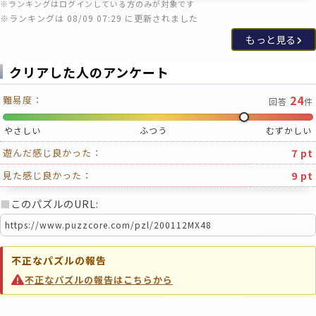
※ランキングはログインしている方のみが対象です
※ランキングは 08/09 07:29 に更新されました
もっと見る
クリアした人のアンケート
24
難易度：
回答
件
やさしい
ふつう
むずかしい
7 pt
遊んだ感じ良かった：
9 pt
見た感じ良かった：
■
このパズルのURL:
不正なパズルの報告
不正なパズルの報告はこちらから