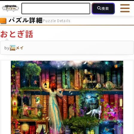
検索
パズル詳細
Puzzle Details
HOME
会員登録
ログイン
ヘルプ
お問合せ
おとぎ話
フォローしている人のパズル
人気のパズル
最近投稿された
by
メイ
2～15
16～49
50～99
100
ピース数
モザイクのみ
モザイク