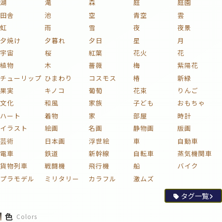
湖
滝
森
庭
庭園
田舎
池
空
青空
雲
虹
雨
雪
夜
夜景
夕焼け
夕暮れ
夕日
星
月
宇宙
桜
紅葉
花火
花
植物
木
薔薇
梅
紫陽花
チューリップ
ひまわり
コスモス
椿
新緑
果実
キノコ
葡萄
花束
りんご
文化
和風
家族
子ども
おもちゃ
ハート
着物
家
部屋
時計
イラスト
絵画
名画
静物画
版画
芸術
日本画
浮世絵
車
自動車
電車
鉄道
新幹線
自転車
蒸気機関車
貨物列車
戦闘機
飛行機
船
バイク
プラモデル
ミリタリー
カラフル
激ムズ
タグ一覧
色
Colors