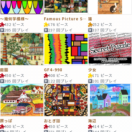
～幾何学模様～
Famous Picture Selection
猫
432 ピース
176 ピース
252 ピース
285 回プレイ
237 回プレイ
337 回プレイ
庭園
GF4-998
少女
450 ピース
408 ピース
171 ピース
385 回プレイ
122 回プレイ
101 回プレイ
原っぱ
おとぎ話
海辺
400 ピース
450 ピース
414 ピース
94 回プレイ
271 回プレイ
344 回プレイ