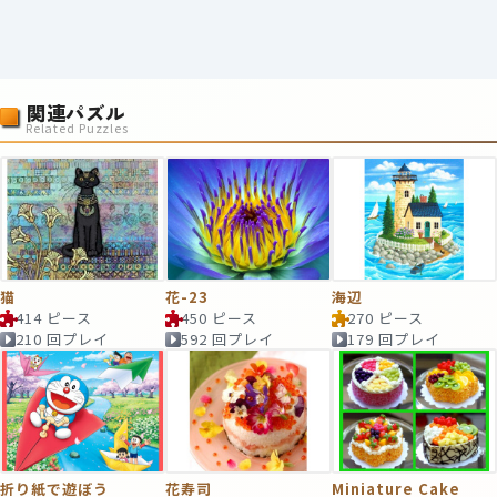
関連パズル
Related Puzzles
猫
花-23
海辺
414 ピース
450 ピース
270 ピース
210 回プレイ
592 回プレイ
179 回プレイ
折り紙で遊ぼう
花寿司
Miniature Cake