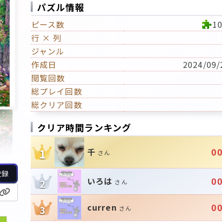
パズル情報
ピース数
1
行 × 列
ジャンル
作成日
2024/09/
閲覧回数
総プレイ回数
総クリア回数
クリア時間ランキング
00
千
1
さん
登録
00
いろは
2
さん
00
curren
3
さん