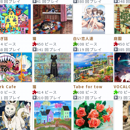
28 回プレイ
41 回プレイ
380 回プレイ
248
とぎ話
猫
白い恋人達
庭園
14 ピース
450 ピース
108 ピース
450 
68 回プレイ
341 回プレイ
119 回プレイ
385
rk Cafe
猫
Tabe for tow
VOCAL
50 ピース
414 ピース
108 ピース
70 ピ
51 回プレイ
210 回プレイ
257 回プレイ
73 