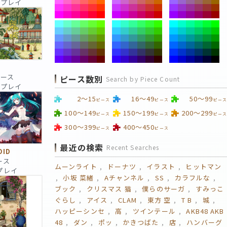
 回プレイ
ピース
ピース数別
Search by Piece Count
 回プレイ
2～15
16～49
50～99
ピース
ピース
ピース
100～149
150～199
200～299
ピース
ピース
ピース
300～399
400～450
ピース
ピース
最近の検索
Recent Searches
OID
ース
ムーンライト
ドーナツ
イラスト
ヒットマン
回プレイ
小坂 菜緒
Aチャンネル
SS
カラフルな
ブック
クリスマス 猫
僕らのサーガ
すみっこ
ぐらし
アイス
CLAM
東方 空
T B
城
ハッピーシンセ
高
ツインテール
AKB48 AKB
48
ダン
ポッ
かきつばた
店
ハンバーグ