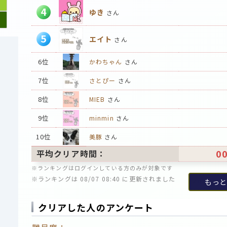
4
ゆき
さん
5
エイト
さん
6位
かわちゃん
さん
7位
さとぴー
さん
8位
MIEB
さん
9位
minmin
さん
10位
美豚
さん
00
平均クリア時間：
※ランキングはログインしている方のみが対象です
※ランキングは 08/07 08:40 に更新されました
もっと
クリアした人のアンケート