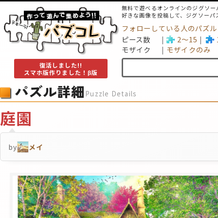
無料で遊べるオンラインのジグソー
好きな画像を投稿して、ジグソーパ
フォローしている人のパズル
ピース数
2～15
モザイク
モザイクのみ
復活しました!!
スマホ版作りました！β版
パズル詳細
Puzzle Details
庭園
by
メイ