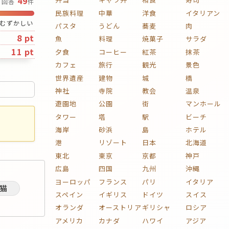
49
回答
件
民族料理
中華
洋食
イタリアン
むずかしい
パスタ
うどん
蕎麦
肉
8 pt
魚
料理
焼菓子
サラダ
11 pt
夕食
コーヒー
紅茶
抹茶
カフェ
旅行
観光
景色
世界遺産
建物
城
橋
神社
寺院
教会
温泉
遊園地
公園
街
マンホール
タワー
塔
駅
ビーチ
海岸
砂浜
島
ホテル
港
リゾート
日本
北海道
東北
東京
京都
神戸
広島
四国
九州
沖縄
ヨーロッパ
フランス
パリ
イタリア
猫
スペイン
イギリス
ドイツ
スイス
オランダ
オーストリア
ギリシャ
ロシア
アメリカ
カナダ
ハワイ
アジア