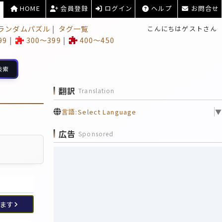
HOME
会員登録
ログイン
ヘルプ
お問合せ
ランダムパズル
タグ一覧
こんにちはゲストさん
99
300～399
400～450
検索
翻訳
Translation
言語:
Select Language
▼
広告
Sponsored
ます