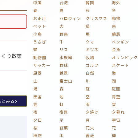
中国
台湾
韓国
海外
春
夏
秋
冬
お正月
ハロウィン
クリスマス
動物
ペット
犬
猫
鳥
小鳥
野鳥
馬
競馬
うさぎ
牛
クマ
ペンギン
蝶
リス
キツネ
金魚
っくり散策
動物園
水族館
牧場
オリンピック
サッカー
野球
ゴルフ
スケート
風景
絶景
自然
海
山
富士山
川
湖
滝
森
庭
庭園
田舎
池
空
青空
っとみる
雲
虹
雨
雪
夜
夜景
夕焼け
夕暮れ
夕日
星
月
宇宙
桜
紅葉
花火
花
植物
木
薔薇
梅