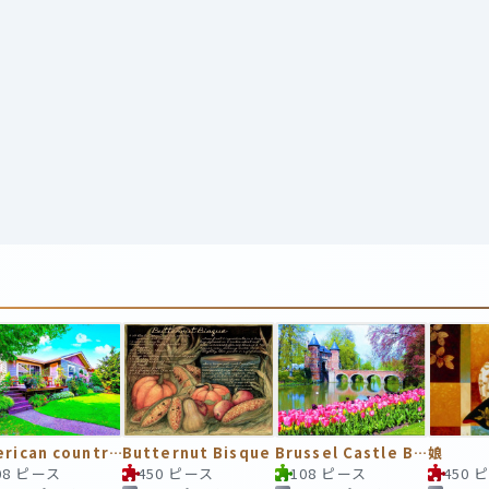
American countryside
Butternut Bisque
Brussel Castle Bridge
娘
08 ピース
450 ピース
108 ピース
450 