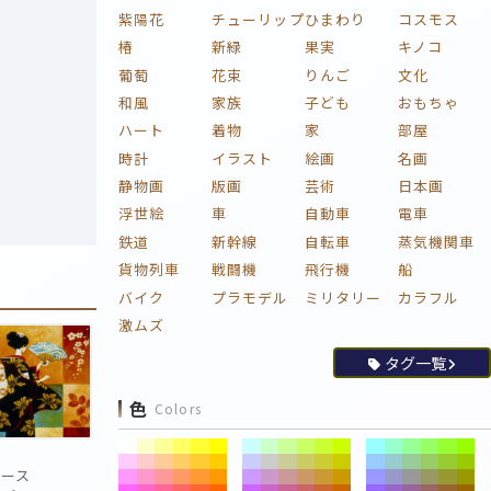
紫陽花
チューリップ
ひまわり
コスモス
椿
新緑
果実
キノコ
葡萄
花束
りんご
文化
和風
家族
子ども
おもちゃ
ハート
着物
家
部屋
時計
イラスト
絵画
名画
静物画
版画
芸術
日本画
浮世絵
車
自動車
電車
鉄道
新幹線
自転車
蒸気機関車
貨物列車
戦闘機
飛行機
船
バイク
プラモデル
ミリタリー
カラフル
激ムズ
タグ一覧
色
Colors
ピース