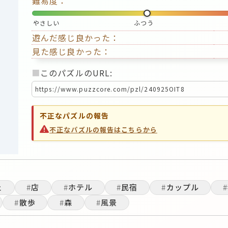
難易度：
やさしい
ふつう
遊んだ感じ良かった：
見た感じ良かった：
■
このパズルのURL:
不正なパズルの報告
不正なパズルの報告はこちらから
ェ
#
店
#
ホテル
#
民宿
#
カップル
#
#
散歩
#
森
#
風景