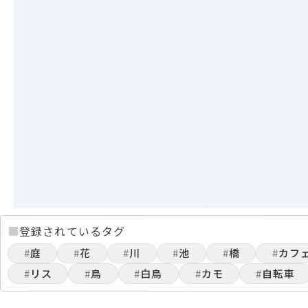
■
登録されているタグ
#
庭
#
花
#
川
#
池
#
橋
#
カフ
#
リス
#
鳥
#
白鳥
#
カモ
#
自転車