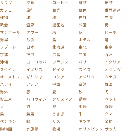
サラダ
夕食
コーヒー
紅茶
抹茶
カフェ
旅行
観光
景色
世界遺産
建物
城
橋
神社
寺院
教会
温泉
遊園地
公園
街
マンホール
タワー
塔
駅
ビーチ
海岸
砂浜
島
ホテル
港
リゾート
日本
北海道
東北
東京
京都
神戸
広島
四国
九州
沖縄
ヨーロッパ
フランス
パリ
イタリア
スペイン
イギリス
ドイツ
スイス
オランダ
オーストリア
ギリシャ
ロシア
アメリカ
カナダ
ハワイ
アジア
中国
台湾
韓国
海外
春
夏
秋
冬
お正月
ハロウィン
クリスマス
動物
ペット
犬
猫
鳥
小鳥
野鳥
馬
競馬
うさぎ
牛
クマ
ペンギン
蝶
リス
キツネ
金魚
動物園
水族館
牧場
オリンピック
サッカー