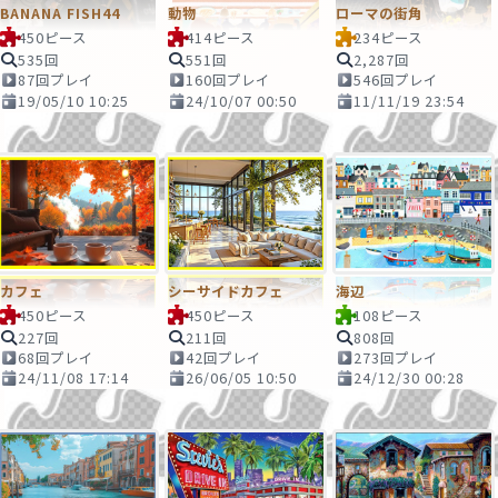
BANANA FISH44
動物
ローマの街角
450ピース
414ピース
234ピース
535回
551回
2,287回
87回プレイ
160回プレイ
546回プレイ
19/05/10 10:25
24/10/07 00:50
11/11/19 23:54
カフェ
シーサイドカフェ
海辺
450ピース
450ピース
108ピース
227回
211回
808回
68回プレイ
42回プレイ
273回プレイ
24/11/08 17:14
26/06/05 10:50
24/12/30 00:28