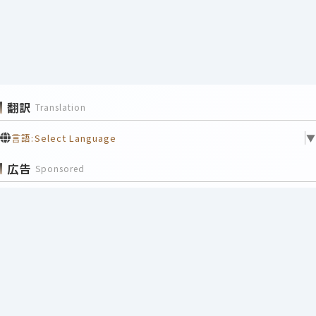
翻訳
Translation
言語:
Select Language
▼
広告
Sponsored