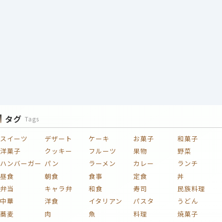
タグ
Tags
スイーツ
デザート
ケーキ
お菓子
和菓子
洋菓子
クッキー
フルーツ
果物
野菜
ハンバーガー
パン
ラーメン
カレー
ランチ
昼食
朝食
食事
定食
丼
弁当
キャラ弁
和食
寿司
民族料理
中華
洋食
イタリアン
パスタ
うどん
蕎麦
肉
魚
料理
焼菓子