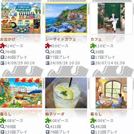
お出かけ
シーサイドカフェ
カフェ
414ピース
450ピース
110ピース
764回
282回
36回
240回プレイ
77回プレイ
17回プレイ
24/09/29 00:16
24/09/28 10:20
26/07/14 01:56
暮らし
柚子ソーダ
暮らし
108ピース
108ピース
100ピース
769回
421回
462回
233回プレイ
76回プレイ
132回プレイ