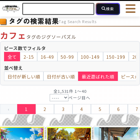
検索
タグの検索結果
Tag Search Results
HOME
会員登録
ログイン
ヘルプ
お問合せ
カフェ
タグのジグソーパズル
フォローしている人のパズル
人気のパズル
最近投稿された
ピース数でフィルタ
全て
2-15
16-49
50-99
100-149
150-199
20
2～15
16～49
50～99
100
ピース数
並べ替え
日付が新しい順
日付が古い順
最近遊ばれた順
ピースが
モザイクのみ
モザイク
全1,531件 1〜40
ページ目へ
‹
1
2
3
4
5
6
7