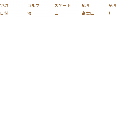
野球
ゴルフ
スケート
風景
絶景
自然
海
山
富士山
川
湖
滝
森
庭
庭園
田舎
池
空
青空
雲
虹
雨
雪
夜
夜景
夕焼け
夕暮れ
夕日
星
月
宇宙
桜
紅葉
花火
花
植物
木
薔薇
梅
紫陽花
チューリップ
ひまわり
コスモス
椿
新緑
果実
キノコ
葡萄
花束
りんご
文化
和風
家族
子ども
おもちゃ
ハート
着物
家
部屋
時計
イラスト
絵画
名画
静物画
版画
芸術
日本画
浮世絵
車
自動車
電車
鉄道
新幹線
自転車
蒸気機関車
貨物列車
戦闘機
飛行機
船
バイク
プラモデル
ミリタリー
カラフル
激ムズ