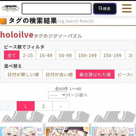
検索
タグの検索結果
Tag Search Results
HOME
会員登録
ログイン
ヘルプ
お問合せ
holoilve
タグのジグソーパズル
フォローしている人のパズル
人気のパズル
最近投稿された
ピース数でフィルタ
全て
2-15
16-49
50-99
100-149
150-199
20
2～15
16～49
50～99
100
ピース数
並べ替え
日付が新しい順
日付が古い順
最近遊ばれた順
ピースが
モザイクのみ
モザイク
全60件 1〜40
ページ目へ
‹
1
2
›