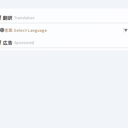
翻訳
Translation
言語:
Select Language
▼
広告
Sponsored