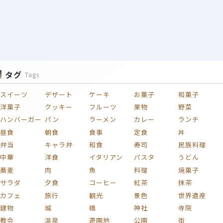
タグ
Tags
スイーツ
デザート
ケーキ
お菓子
和菓子
洋菓子
クッキー
フルーツ
果物
野菜
ハンバーガー
パン
ラーメン
カレー
ランチ
昼食
朝食
食事
定食
丼
弁当
キャラ弁
和食
寿司
民族料理
中華
洋食
イタリアン
パスタ
うどん
蕎麦
肉
魚
料理
焼菓子
サラダ
夕食
コーヒー
紅茶
抹茶
カフェ
旅行
観光
景色
世界遺産
建物
城
橋
神社
寺院
教会
温泉
遊園地
公園
街