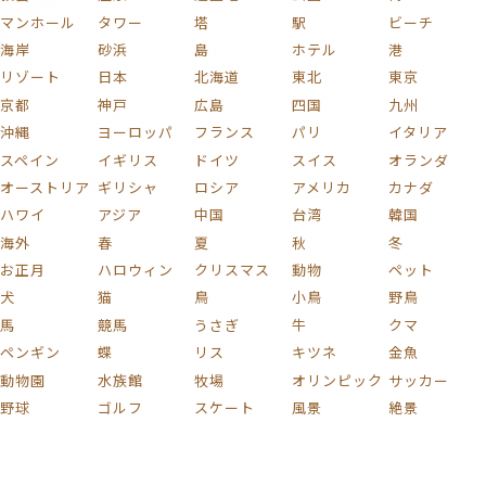
マンホール
タワー
塔
駅
ビーチ
海岸
砂浜
島
ホテル
港
リゾート
日本
北海道
東北
東京
京都
神戸
広島
四国
九州
沖縄
ヨーロッパ
フランス
パリ
イタリア
スペイン
イギリス
ドイツ
スイス
オランダ
オーストリア
ギリシャ
ロシア
アメリカ
カナダ
ハワイ
アジア
中国
台湾
韓国
海外
春
夏
秋
冬
お正月
ハロウィン
クリスマス
動物
ペット
犬
猫
鳥
小鳥
野鳥
馬
競馬
うさぎ
牛
クマ
ペンギン
蝶
リス
キツネ
金魚
動物園
水族館
牧場
オリンピック
サッカー
野球
ゴルフ
スケート
風景
絶景
自然
海
山
富士山
川
湖
滝
森
庭
庭園