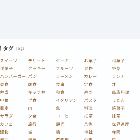
タグ
Tags
スイーツ
デザート
ケーキ
お菓子
和菓子
洋菓子
クッキー
フルーツ
果物
野菜
ハンバーガー
パン
ラーメン
カレー
ランチ
昼食
朝食
食事
定食
丼
弁当
キャラ弁
和食
寿司
民族料理
中華
洋食
イタリアン
パスタ
うどん
蕎麦
肉
魚
料理
焼菓子
サラダ
夕食
コーヒー
紅茶
抹茶
カフェ
旅行
観光
景色
世界遺産
建物
城
橋
神社
寺院
教会
温泉
遊園地
公園
街