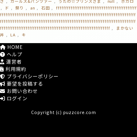
さ
ガールズ&パンツァー
うたの☆プリンスさま
null
ボカロ
ド
祭り
an
石田
ffffffffffffffffffffffffffffffffffffffffffff
ffffffffffffffffffffffffffffffffffffffffffffffffffffffffffffffffffffffffff
ffffffffffffffffffffffffffffffffffffffffffffffffffffffffffffffffffffffffff
ffffffffffffffffffffffffffffffffffffffffffffffffffffffffffff
まかない
丼
LA
キ
HOME
ヘルプ
運営者
利用規約
プライバシーポリシー
要望を投稿する
お問い合わせ
ログイン
Copyright (c) puzzcore.com