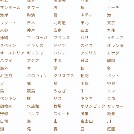
マンホール
タワー
塔
駅
ビーチ
海岸
砂浜
島
ホテル
港
リゾート
日本
北海道
東北
東京
京都
神戸
広島
四国
九州
沖縄
ヨーロッパ
フランス
パリ
イタリア
スペイン
イギリス
ドイツ
スイス
オランダ
オーストリア
ギリシャ
ロシア
アメリカ
カナダ
ハワイ
アジア
中国
台湾
韓国
海外
春
夏
秋
冬
お正月
ハロウィン
クリスマス
動物
ペット
犬
猫
鳥
小鳥
野鳥
馬
競馬
うさぎ
牛
クマ
ペンギン
蝶
リス
キツネ
金魚
動物園
水族館
牧場
オリンピック
サッカー
野球
ゴルフ
スケート
風景
絶景
自然
海
山
富士山
川
湖
滝
森
庭
庭園