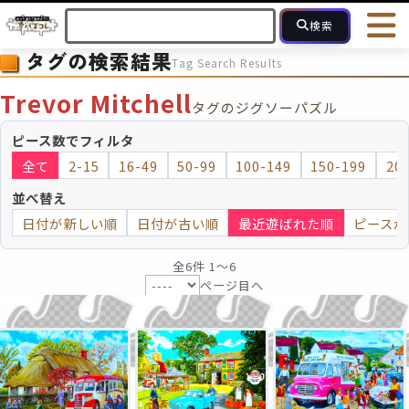
検索
タグの検索結果
Tag Search Results
HOME
会員登録
ログイン
ヘルプ
お問合せ
Trevor Mitchell
タグのジグソーパズル
フォローしている人のパズル
人気のパズル
最近投稿された
ピース数でフィルタ
全て
2-15
16-49
50-99
100-149
150-199
20
2～15
16～49
50～99
100
ピース数
並べ替え
日付が新しい順
日付が古い順
最近遊ばれた順
ピースが
モザイクのみ
モザイク
全6件 1〜6
ページ目へ