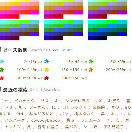
ピース数別
Search by Piece Count
2～15
16～49
50～99
ピース
ピース
ピース
100～149
150～199
200～299
ピース
ピース
ピース
300～399
400～450
ピース
ピース
最近の検索
Recent Searches
コナ
ピカチュウ
リス
お
シンデレラガールズ
お祭り
音
ドリ
坂
プーさん
11
コリラックマ
宝厳院
春の
BO
RDER
RIN
ねんどろいど
ボン
橋本タカシ
具
木
i
N
ハンバーグ
cowboybebop
戦闘
フルムーン
7
え
車
トンカツ
風
吉高 由里子
黒バス
シ
衣
宇佐見蓮子