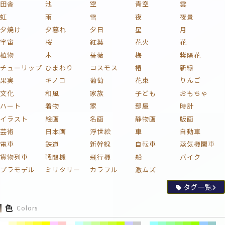
田舎
池
空
青空
雲
虹
雨
雪
夜
夜景
夕焼け
夕暮れ
夕日
星
月
宇宙
桜
紅葉
花火
花
植物
木
薔薇
梅
紫陽花
チューリップ
ひまわり
コスモス
椿
新緑
果実
キノコ
葡萄
花束
りんご
文化
和風
家族
子ども
おもちゃ
ハート
着物
家
部屋
時計
イラスト
絵画
名画
静物画
版画
芸術
日本画
浮世絵
車
自動車
電車
鉄道
新幹線
自転車
蒸気機関車
貨物列車
戦闘機
飛行機
船
バイク
プラモデル
ミリタリー
カラフル
激ムズ
タグ一覧
色
Colors