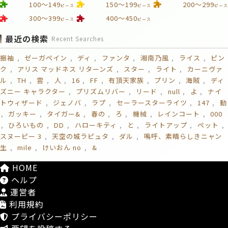
100～149
150～199
200～299
ピース
ピース
ピース
300～399
400～450
ピース
ピース
最近の検索
Recent Searches
振袖
ゼーガペイン
ディ
ファンタ
湘南乃風
ライス
ピン
ク
アリス マッドネス リターンズ
スター
ライト
カーニヴァ
ル
TH
雲
人
16
FF
有頂天家族
プリン
海賊
ディ
ズニー キャラクター
プリズムリバー
リード
null
よ
ナイ
トウィザード
ジェノバ
ラプ
セーラースターライツ
147
動
ガッキー
タイガー&
春の
ろ
機械
レインコート
000
ひろいもの
DD
ハローキティ
と
ライトアップ
ペット
スヌーピー 3
天空の城ラピュタ
ダル
嗚呼、素晴らしきニャン
生
mile
けいおん no
&
HOME
ヘルプ
運営者
利用規約
プライバシーポリシー