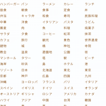
ハンバーガー
パン
ラーメン
カレー
ランチ
昼食
朝食
食事
定食
丼
弁当
キャラ弁
和食
寿司
民族料理
中華
洋食
イタリアン
パスタ
うどん
蕎麦
肉
魚
料理
焼菓子
サラダ
夕食
コーヒー
紅茶
抹茶
カフェ
旅行
観光
景色
世界遺産
建物
城
橋
神社
寺院
教会
温泉
遊園地
公園
街
マンホール
タワー
塔
駅
ビーチ
海岸
砂浜
島
ホテル
港
リゾート
日本
北海道
東北
東京
京都
神戸
広島
四国
九州
沖縄
ヨーロッパ
フランス
パリ
イタリア
スペイン
イギリス
ドイツ
スイス
オランダ
オーストリア
ギリシャ
ロシア
アメリカ
カナダ
ハワイ
アジア
中国
台湾
韓国
海外
春
夏
秋
冬