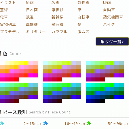
イラスト
絵画
名画
静物画
版画
芸術
日本画
浮世絵
車
自動車
電車
鉄道
新幹線
自転車
蒸気機関車
貨物列車
戦闘機
飛行機
船
バイク
プラモデル
ミリタリー
カラフル
激ムズ
タグ一覧
色
Colors
ピース数別
Search by Piece Count
2～15
16～49
50～99
ピース
ピース
ピース