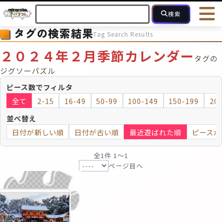
検索
タグの検索結果
Tag Search Results
HOME
会員登録
ログイン
ヘルプ
お問合せ
２０２４年２月季節カレンダー
タグの
フォローしている人のパズル
人気のパズル
最近投稿された
ジグソーパズル
ピース数でフィルタ
2～15
16～49
50～99
100
ピース数
全て
2-15
16-49
50-99
100-149
150-199
20
並べ替え
モザイクのみ
モザイク
日付が新しい順
日付が古い順
最近遊ばれた順
ピースが
全1件 1〜1
ページ目へ