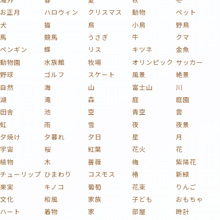
お正月
ハロウィン
クリスマス
動物
ペット
犬
猫
鳥
小鳥
野鳥
馬
競馬
うさぎ
牛
クマ
ペンギン
蝶
リス
キツネ
金魚
動物園
水族館
牧場
オリンピック
サッカー
野球
ゴルフ
スケート
風景
絶景
自然
海
山
富士山
川
湖
滝
森
庭
庭園
田舎
池
空
青空
雲
虹
雨
雪
夜
夜景
夕焼け
夕暮れ
夕日
星
月
宇宙
桜
紅葉
花火
花
植物
木
薔薇
梅
紫陽花
チューリップ
ひまわり
コスモス
椿
新緑
果実
キノコ
葡萄
花束
りんご
文化
和風
家族
子ども
おもちゃ
ハート
着物
家
部屋
時計