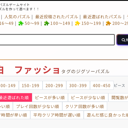
パズルゲームサイト
ズルを作って遊べます！！
人気のパズル
最近投稿されたパズル
最近遊ばれたパズル
16～49
50～99
100～149
150～199
200～2
白 ファッショ
タグのジグソーパズル
100-149
150-199
200-299
300-399
400-450
ピース
最近遊ばれた順
ピースが多い順
ピースが少ない順
閲覧数
多い順
プレイ回数が少ない順
クリア回数が多い順
ア時間が早い順
平均クリア時間が遅い順
遊んだ感じ良かった