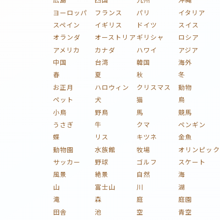
ヨーロッパ
フランス
パリ
イタリア
スペイン
イギリス
ドイツ
スイス
オランダ
オーストリア
ギリシャ
ロシア
アメリカ
カナダ
ハワイ
アジア
中国
台湾
韓国
海外
春
夏
秋
冬
お正月
ハロウィン
クリスマス
動物
ペット
犬
猫
鳥
小鳥
野鳥
馬
競馬
うさぎ
牛
クマ
ペンギン
蝶
リス
キツネ
金魚
動物園
水族館
牧場
オリンピック
サッカー
野球
ゴルフ
スケート
風景
絶景
自然
海
山
富士山
川
湖
滝
森
庭
庭園
田舎
池
空
青空