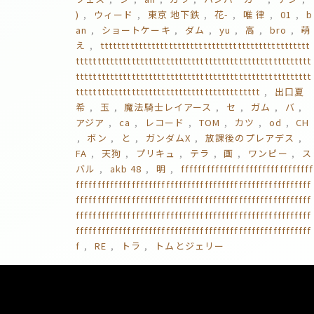
)
ウィード
東京 地下鉄
花-
唯 律
01
b
an
ショートケーキ
ダム
yu
高
bro
萌
え
ttttttttttttttttttttttttttttttttttttttttttttttttt
ttttttttttttttttttttttttttttttttttttttttttttttttttttttt
ttttttttttttttttttttttttttttttttttttttttttttttttttttttt
ttttttttttttttttttttttttttttttttttttttttttt
出口夏
希
玉
魔法騎士レイアース
セ
ガム
バ
アジア
ca
レコード
TOM
カツ
od
CH
ボン
と
ガンダムX
放課後のプレアデス
FA
天狗
プリキュ
テラ
画
ワンピー
ス
バル
akb 48
明
fffffffffffffffffffffffffffffff
fffffffffffffffffffffffffffffffffffffffffffffffffffffff
fffffffffffffffffffffffffffffffffffffffffffffffffffffff
fffffffffffffffffffffffffffffffffffffffffffffffffffffff
fffffffffffffffffffffffffffffffffffffffffffffffffffffff
f
RE
トラ
トムとジェリー