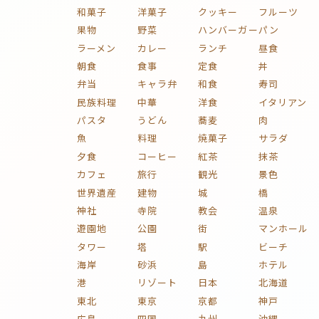
和菓子
洋菓子
クッキー
フルーツ
果物
野菜
ハンバーガー
パン
ラーメン
カレー
ランチ
昼食
朝食
食事
定食
丼
弁当
キャラ弁
和食
寿司
民族料理
中華
洋食
イタリアン
パスタ
うどん
蕎麦
肉
魚
料理
焼菓子
サラダ
夕食
コーヒー
紅茶
抹茶
カフェ
旅行
観光
景色
世界遺産
建物
城
橋
神社
寺院
教会
温泉
遊園地
公園
街
マンホール
タワー
塔
駅
ビーチ
海岸
砂浜
島
ホテル
港
リゾート
日本
北海道
東北
東京
京都
神戸
広島
四国
九州
沖縄