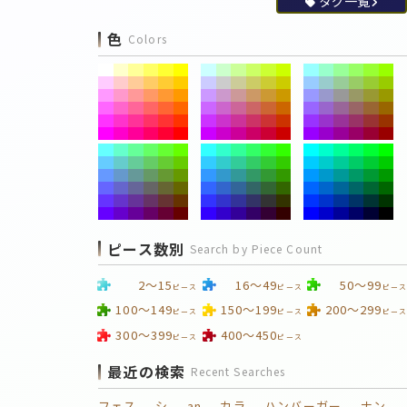
タグ一覧
色
Colors
ピース数別
Search by Piece Count
2～15
16～49
50～99
ピース
ピース
ピース
100～149
150～199
200～299
ピース
ピース
ピース
300～399
400～450
ピース
ピース
最近の検索
Recent Searches
フェス
シ
an
カラ
ハンバーガー
ナン