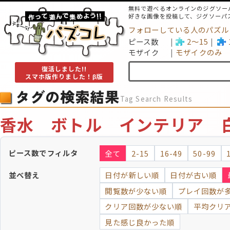
無料で遊べるオンラインのジグソー
好きな画像を投稿して、ジグソーパ
フォローしている人のパズル
ピース数
2～15
モザイク
モザイクのみ
復活しました!!
スマホ版作りました！β版
タグの検索結果
Tag Search Results
香水 ボトル インテリア 
ピース数でフィルタ
全て
2-15
16-49
50-99
並べ替え
日付が新しい順
日付が古い順
閲覧数が少ない順
プレイ回数が
クリア回数が少ない順
平均クリ
見た感じ良かった順