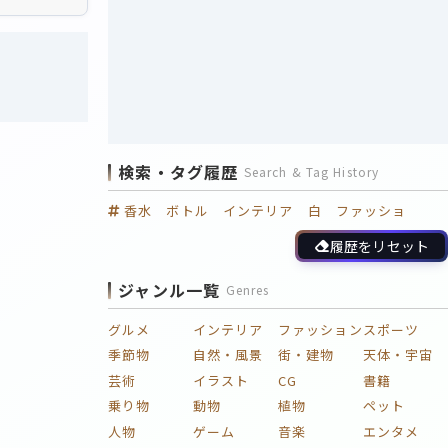
検索・タグ履歴
Search & Tag History
香水 ボトル インテリア 白 ファッショ
履歴をリセット
ジャンル一覧
Genres
グルメ
インテリア
ファッション
スポーツ
季節物
自然・風景
街・建物
天体・宇宙
芸術
イラスト
CG
書籍
乗り物
動物
植物
ペット
人物
ゲーム
音楽
エンタメ