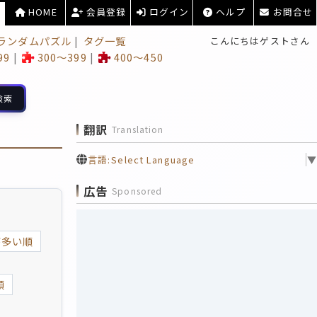
HOME
会員登録
ログイン
ヘルプ
お問合せ
ランダムパズル
タグ一覧
こんにちはゲストさん
99
300～399
400～450
検索
翻訳
Translation
言語:
Select Language
▼
広告
Sponsored
が多い順
順