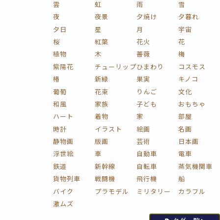
雲
虹
雨
雪
夜
夜景
夕焼け
夕暮れ
夕日
星
月
宇宙
桜
紅葉
花火
花
植物
木
薔薇
梅
紫陽花
チューリップ
ひまわり
コスモス
椿
新緑
果実
キノコ
葡萄
花束
りんご
文化
和風
家族
子ども
おもちゃ
ハート
着物
家
部屋
時計
イラスト
絵画
名画
静物画
版画
芸術
日本画
浮世絵
車
自動車
電車
鉄道
新幹線
自転車
蒸気機関車
貨物列車
戦闘機
飛行機
船
バイク
プラモデル
ミリタリー
カラフル
激ムズ