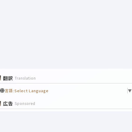
翻訳
Translation
言語:
Select Language
▼
広告
Sponsored