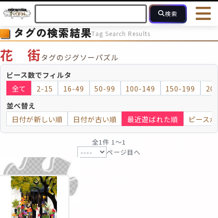
検索
タグの検索結果
Tag Search Results
HOME
会員登録
ログイン
ヘルプ
お問合せ
花 街
タグのジグソーパズル
フォローしている人のパズル
人気のパズル
最近投稿された
ピース数でフィルタ
全て
2-15
16-49
50-99
100-149
150-199
20
2～15
16～49
50～99
100
ピース数
並べ替え
日付が新しい順
日付が古い順
最近遊ばれた順
ピースが
モザイクのみ
モザイク
全1件 1〜1
ページ目へ