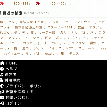
300～399
400～450
ピース
ピース
最近の検索
Recent Searches
飯
グレ
魔法少女 まどか
ミッキーミニー
ノルウェー
エビ
フライ
柏木由紀 渡辺麻友
スヌーピー 1181
教会
オブジェ
FLOW
デ
神
高
セーラー服
ガル
RIA
AT
バ
フラ
ン
アルフレート
シェ
ビン
ボン
カズマ
グ
ファイナ
ル
ミニー
カッパ
(
♪
YUZ
み
ラブひな
饅頭
バ
ー
i
橋
夏の
ジャン
イギリス
HOT
フェラーリ
free
ハイキュー
ま
グル
eszter
川
テニス
HOME
ヘルプ
運営者
利用規約
プライバシーポリシー
要望を投稿する
お問い合わせ
ログイン