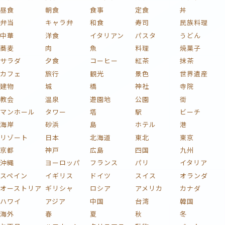
昼食
朝食
食事
定食
丼
弁当
キャラ弁
和食
寿司
民族料理
中華
洋食
イタリアン
パスタ
うどん
蕎麦
肉
魚
料理
焼菓子
サラダ
夕食
コーヒー
紅茶
抹茶
カフェ
旅行
観光
景色
世界遺産
建物
城
橋
神社
寺院
教会
温泉
遊園地
公園
街
マンホール
タワー
塔
駅
ビーチ
海岸
砂浜
島
ホテル
港
リゾート
日本
北海道
東北
東京
京都
神戸
広島
四国
九州
沖縄
ヨーロッパ
フランス
パリ
イタリア
スペイン
イギリス
ドイツ
スイス
オランダ
オーストリア
ギリシャ
ロシア
アメリカ
カナダ
ハワイ
アジア
中国
台湾
韓国
海外
春
夏
秋
冬