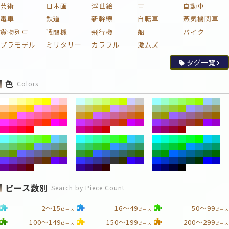
芸術
日本画
浮世絵
車
自動車
電車
鉄道
新幹線
自転車
蒸気機関車
貨物列車
戦闘機
飛行機
船
バイク
プラモデル
ミリタリー
カラフル
激ムズ
タグ一覧
色
Colors
ピース数別
Search by Piece Count
2～15
16～49
50～99
ピース
ピース
ピース
100～149
150～199
200～299
ピース
ピース
ピース