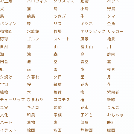
お正月
ハロウィン
クリスマス
動物
ペット
犬
猫
鳥
小鳥
野鳥
馬
競馬
うさぎ
牛
クマ
ペンギン
蝶
リス
キツネ
金魚
動物園
水族館
牧場
オリンピック
サッカー
野球
ゴルフ
スケート
風景
絶景
自然
海
山
富士山
川
湖
滝
森
庭
庭園
田舎
池
空
青空
雲
虹
雨
雪
夜
夜景
夕焼け
夕暮れ
夕日
星
月
宇宙
桜
紅葉
花火
花
植物
木
薔薇
梅
紫陽花
チューリップ
ひまわり
コスモス
椿
新緑
果実
キノコ
葡萄
花束
りんご
文化
和風
家族
子ども
おもちゃ
ハート
着物
家
部屋
時計
イラスト
絵画
名画
静物画
版画