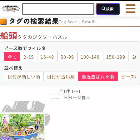
検索
タグの検索結果
Tag Search Results
HOME
会員登録
ログイン
ヘルプ
お問合せ
船頭
タグのジグソーパズル
フォローしている人のパズル
人気のパズル
最近投稿された
ピース数でフィルタ
全て
2-15
16-49
50-99
100-149
150-199
20
2～15
16～49
50～99
100
ピース数
並べ替え
日付が新しい順
日付が古い順
最近遊ばれた順
ピースが
モザイクのみ
モザイク
全1件 1〜1
ページ目へ