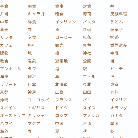
昼食
朝食
食事
定食
丼
弁当
キャラ弁
和食
寿司
民族料理
中華
洋食
イタリアン
パスタ
うどん
蕎麦
肉
魚
料理
焼菓子
サラダ
夕食
コーヒー
紅茶
抹茶
カフェ
旅行
観光
景色
世界遺産
建物
城
橋
神社
寺院
教会
温泉
遊園地
公園
街
マンホール
タワー
塔
駅
ビーチ
海岸
砂浜
島
ホテル
港
リゾート
日本
北海道
東北
東京
京都
神戸
広島
四国
九州
沖縄
ヨーロッパ
フランス
パリ
イタリア
スペイン
イギリス
ドイツ
スイス
オランダ
オーストリア
ギリシャ
ロシア
アメリカ
カナダ
ハワイ
アジア
中国
台湾
韓国
海外
春
夏
秋
冬