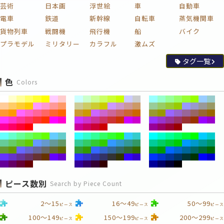
芸術
日本画
浮世絵
車
自動車
電車
鉄道
新幹線
自転車
蒸気機関車
貨物列車
戦闘機
飛行機
船
バイク
プラモデル
ミリタリー
カラフル
激ムズ
タグ一覧
色
Colors
ピース数別
Search by Piece Count
2～15
16～49
50～99
ピース
ピース
ピース
100～149
150～199
200～299
ピース
ピース
ピース