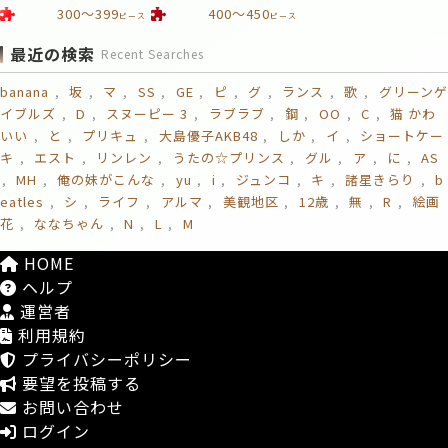
300～399
400～450
ピース
ピース
最近の検索
Recent Searches
banana
坂
マ
SS
GE
ピ
グ
ランス
歌
グリーンゲ
イブルズ
D
スヌーピー 3
ラブラブ
鋼
OO
C
猫 かわ
いい
と
プリキュ
大島優子AKB48
しか
イ
ショートケー
キ
エスト
リンレン
うたの☆プリンス
グル
ア
に
AS
MH
俺の妹がこんな
yu
i
ジュンコ
キ
諸星きらり
b
eatles
シ
ライフ
アルマ
美観地区
12歳
無
R
絵画
花
ななちゃん
N
L
M
HOME
ヘルプ
運営者
利用規約
プライバシーポリシー
要望を投稿する
お問い合わせ
ログイン