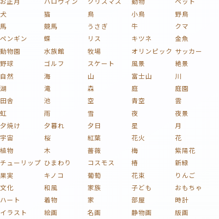
お正月
ハロウィン
クリスマス
動物
ペット
犬
猫
鳥
小鳥
野鳥
馬
競馬
うさぎ
牛
クマ
ペンギン
蝶
リス
キツネ
金魚
動物園
水族館
牧場
オリンピック
サッカー
野球
ゴルフ
スケート
風景
絶景
自然
海
山
富士山
川
湖
滝
森
庭
庭園
田舎
池
空
青空
雲
虹
雨
雪
夜
夜景
夕焼け
夕暮れ
夕日
星
月
宇宙
桜
紅葉
花火
花
植物
木
薔薇
梅
紫陽花
チューリップ
ひまわり
コスモス
椿
新緑
果実
キノコ
葡萄
花束
りんご
文化
和風
家族
子ども
おもちゃ
ハート
着物
家
部屋
時計
イラスト
絵画
名画
静物画
版画