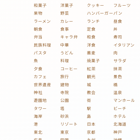
和菓子
洋菓子
クッキー
フルーツ
果物
野菜
ハンバーガー
パン
ラーメン
カレー
ランチ
昼食
朝食
食事
定食
丼
弁当
キャラ弁
和食
寿司
民族料理
中華
洋食
イタリアン
パスタ
うどん
蕎麦
肉
魚
料理
焼菓子
サラダ
夕食
コーヒー
紅茶
抹茶
カフェ
旅行
観光
景色
世界遺産
建物
城
橋
神社
寺院
教会
温泉
遊園地
公園
街
マンホール
タワー
塔
駅
ビーチ
海岸
砂浜
島
ホテル
港
リゾート
日本
北海道
東北
東京
京都
神戸
広島
四国
九州
沖縄