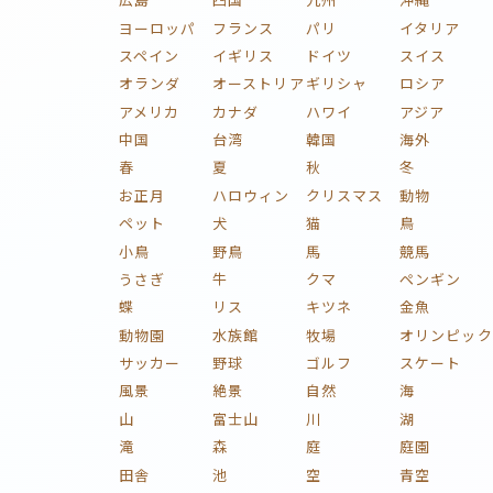
ヨーロッパ
フランス
パリ
イタリア
スペイン
イギリス
ドイツ
スイス
オランダ
オーストリア
ギリシャ
ロシア
アメリカ
カナダ
ハワイ
アジア
中国
台湾
韓国
海外
春
夏
秋
冬
お正月
ハロウィン
クリスマス
動物
ペット
犬
猫
鳥
小鳥
野鳥
馬
競馬
うさぎ
牛
クマ
ペンギン
蝶
リス
キツネ
金魚
動物園
水族館
牧場
オリンピック
サッカー
野球
ゴルフ
スケート
風景
絶景
自然
海
山
富士山
川
湖
滝
森
庭
庭園
田舎
池
空
青空