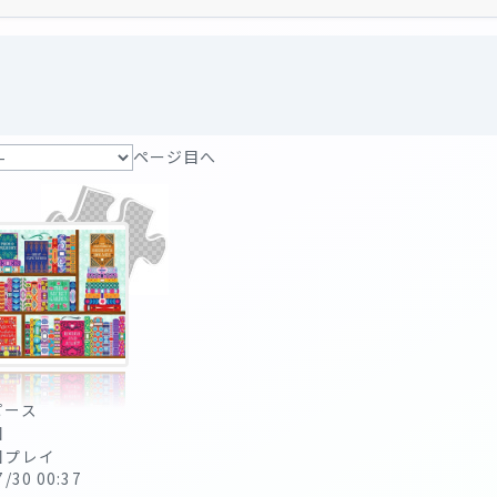
ページ目へ
ピース
回
回プレイ
7/30 00:37