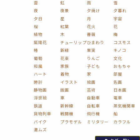
雲
虹
雨
雪
夜
夜景
夕焼け
夕暮れ
夕日
星
月
宇宙
桜
紅葉
花火
花
植物
木
薔薇
梅
紫陽花
チューリップ
ひまわり
コスモス
椿
新緑
果実
キノコ
葡萄
花束
りんご
文化
和風
家族
子ども
おもちゃ
ハート
着物
家
部屋
時計
イラスト
絵画
名画
静物画
版画
芸術
日本画
浮世絵
車
自動車
電車
鉄道
新幹線
自転車
蒸気機関車
貨物列車
戦闘機
飛行機
船
バイク
プラモデル
ミリタリー
カラフル
激ムズ