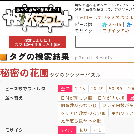
無料で遊べるオンラインのジグソー
好きな画像を投稿して、ジグソーパ
フォローしている人のパズル
ピース数
2～15
モザイク
モザイクのみ
復活しました!!
スマホ版作りました！β版
タグの検索結果
Tag Search Results
秘密の花園
タグのジグソーパズル
ピース数でフィルタ
全て
2-15
16-49
50-99
10
並べ替え
日付が新しい順
日付が古い順
閲覧数が少ない順
プレイ回数が多
クリア回数が少ない順
平均クリア
見た感じ良かった順
モザイク
すべて
あり
なし