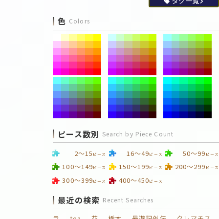
タグ一覧
色
Colors
ピース数別
Search by Piece Count
2～15
16～49
50～99
ピース
ピース
ピース
100～149
150～199
200～299
ピース
ピース
ピース
300～399
400～450
ピース
ピース
最近の検索
Recent Searches
ラ
tea
花
栃木
最遊記外伝
クレマチス