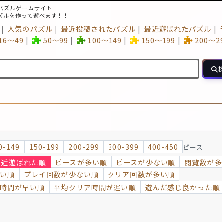
パズルゲームサイト
ズルを作って遊べます！！
人気のパズル
最近投稿されたパズル
最近遊ばれたパズル
16～49
50～99
100～149
150～199
200～2
0-149
150-199
200-299
300-399
400-450
ピース
最近遊ばれた順
ピースが多い順
ピースが少ない順
閲覧数が多
い順
プレイ回数が少ない順
クリア回数が多い順
時間が早い順
平均クリア時間が遅い順
遊んだ感じ良かった順