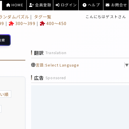
HOME
会員登録
ログイン
ヘルプ
お問合せ
ランダムパズル
タグ一覧
こんにちはゲストさん
99
300～399
400～450
検索
翻訳
Translation
言語:
Select Language
▼
広告
Sponsored
い順