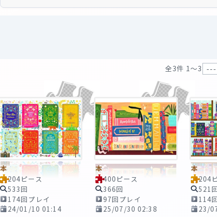
全3件 1〜3
本
本
本
204ピース
400ピース
204
533回
366回
521
174回プレイ
97回プレイ
114
24/01/10 01:14
25/07/30 02:38
23/0