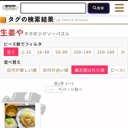
検索
タグの検索結果
Tag Search Results
HOME
会員登録
ログイン
ヘルプ
お問合せ
生姜や
タグのジグソーパズル
フォローしている人のパズル
人気のパズル
最近投稿された
ピース数でフィルタ
全て
2-15
16-49
50-99
100-149
150-199
20
2～15
16～49
50～99
100
ピース数
並べ替え
日付が新しい順
日付が古い順
最近遊ばれた順
ピースが
モザイクのみ
モザイク
全1件 1〜1
ページ目へ