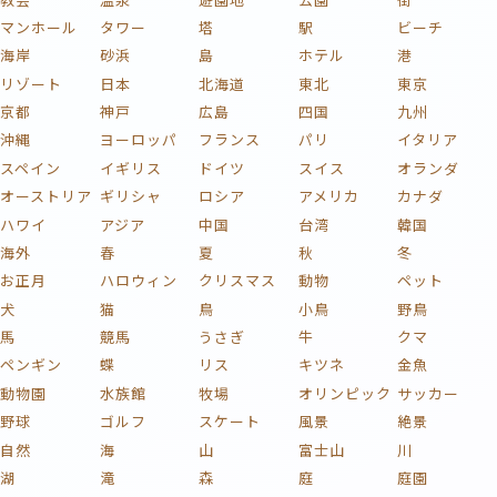
マンホール
タワー
塔
駅
ビーチ
海岸
砂浜
島
ホテル
港
リゾート
日本
北海道
東北
東京
京都
神戸
広島
四国
九州
沖縄
ヨーロッパ
フランス
パリ
イタリア
スペイン
イギリス
ドイツ
スイス
オランダ
オーストリア
ギリシャ
ロシア
アメリカ
カナダ
ハワイ
アジア
中国
台湾
韓国
海外
春
夏
秋
冬
お正月
ハロウィン
クリスマス
動物
ペット
犬
猫
鳥
小鳥
野鳥
馬
競馬
うさぎ
牛
クマ
ペンギン
蝶
リス
キツネ
金魚
動物園
水族館
牧場
オリンピック
サッカー
野球
ゴルフ
スケート
風景
絶景
自然
海
山
富士山
川
湖
滝
森
庭
庭園