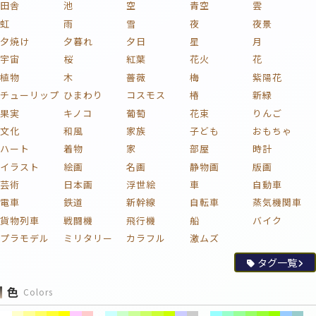
田舎
池
空
青空
雲
虹
雨
雪
夜
夜景
夕焼け
夕暮れ
夕日
星
月
宇宙
桜
紅葉
花火
花
植物
木
薔薇
梅
紫陽花
チューリップ
ひまわり
コスモス
椿
新緑
果実
キノコ
葡萄
花束
りんご
文化
和風
家族
子ども
おもちゃ
ハート
着物
家
部屋
時計
イラスト
絵画
名画
静物画
版画
芸術
日本画
浮世絵
車
自動車
電車
鉄道
新幹線
自転車
蒸気機関車
貨物列車
戦闘機
飛行機
船
バイク
プラモデル
ミリタリー
カラフル
激ムズ
タグ一覧
色
Colors