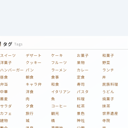
タグ
Tags
スイーツ
デザート
ケーキ
お菓子
和菓子
洋菓子
クッキー
フルーツ
果物
野菜
ハンバーガー
パン
ラーメン
カレー
ランチ
昼食
朝食
食事
定食
丼
弁当
キャラ弁
和食
寿司
民族料理
中華
洋食
イタリアン
パスタ
うどん
蕎麦
肉
魚
料理
焼菓子
サラダ
夕食
コーヒー
紅茶
抹茶
カフェ
旅行
観光
景色
世界遺産
建物
城
橋
神社
寺院
教会
温泉
遊園地
公園
街