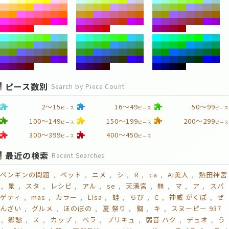
ピース数別
Search by Piece Count
2～15
16～49
50～99
ピース
ピース
ピース
100～149
150～199
200～299
ピース
ピース
ピース
300～399
400～450
ピース
ピース
最近の検索
Recent Searches
ペンギンの問題
ペット
ニメ
シ
R
ca
AI美人
熱田神宮
景
スタ
レシピ
アル
se
天満宮
無
マ
ア
スパ
ゲティ
mas
カラー
LIsa
蛙
ちび
C
神威 がくぽ
ぜ
んざい
グルメ
ほのぼの
夏 祭り
鋼
キ
スヌーピー 937
郷愁
ス
カップ
ベラ
プリキュ
弱音 ハク
デュオ
う