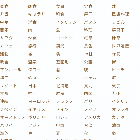
昼食
朝食
食事
定食
丼
弁当
キャラ弁
和食
寿司
民族料理
中華
洋食
イタリアン
パスタ
うどん
蕎麦
肉
魚
料理
焼菓子
サラダ
夕食
コーヒー
紅茶
抹茶
カフェ
旅行
観光
景色
世界遺産
建物
城
橋
神社
寺院
教会
温泉
遊園地
公園
街
マンホール
タワー
塔
駅
ビーチ
海岸
砂浜
島
ホテル
港
リゾート
日本
北海道
東北
東京
京都
神戸
広島
四国
九州
沖縄
ヨーロッパ
フランス
パリ
イタリア
スペイン
イギリス
ドイツ
スイス
オランダ
オーストリア
ギリシャ
ロシア
アメリカ
カナダ
ハワイ
アジア
中国
台湾
韓国
海外
春
夏
秋
冬