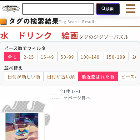
検索
タグの検索結果
Tag Search Results
HOME
会員登録
ログイン
ヘルプ
お問合せ
水 ドリンク 絵画
タグのジグソーパズル
フォローしている人のパズル
人気のパズル
最近投稿された
ピース数でフィルタ
全て
2-15
16-49
50-99
100-149
150-199
20
2～15
16～49
50～99
100
ピース数
並べ替え
日付が新しい順
日付が古い順
最近遊ばれた順
ピースが
モザイクのみ
モザイク
全1件 1〜1
ページ目へ