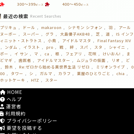
300～399
400～450
ピース
ピース
最近の検索
Recent Searches
プリキュ
ドール
makaroon
シナモン シフォン
羽
アール
ヌーボー
スーパー
グラ
大島優子AKB48
芝
道
IS インフ
ィニット・ストラトス
小鳥
アイドルマスタ
Final Fantasy XIV
ンダム
イラスト
pro
戦
絆
スパ
スタ
シャイニ
ポー
イ サン
マ
ca
柩
フェアリ
花咲
けいおん!
ま
どマギ
歯医者
アイドルマスター
ムジュラの仮面
リオ
ど
鈴木
Re:ゼロから始める異世界生活 リゼロ
ミリオンライブ
0
00
タワー
シ
ガルマ
カラフ
薬屋のひとりごと
chia
ホットケーキ
HTZ
スター
HOME
ヘルプ
運営者
利用規約
プライバシーポリシー
要望を投稿する