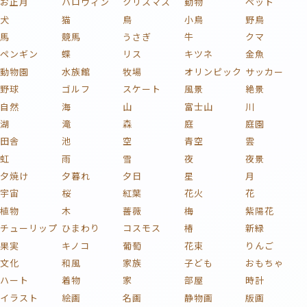
お正月
ハロウィン
クリスマス
動物
ペット
犬
猫
鳥
小鳥
野鳥
馬
競馬
うさぎ
牛
クマ
ペンギン
蝶
リス
キツネ
金魚
動物園
水族館
牧場
オリンピック
サッカー
野球
ゴルフ
スケート
風景
絶景
自然
海
山
富士山
川
湖
滝
森
庭
庭園
田舎
池
空
青空
雲
虹
雨
雪
夜
夜景
夕焼け
夕暮れ
夕日
星
月
宇宙
桜
紅葉
花火
花
植物
木
薔薇
梅
紫陽花
チューリップ
ひまわり
コスモス
椿
新緑
果実
キノコ
葡萄
花束
りんご
文化
和風
家族
子ども
おもちゃ
ハート
着物
家
部屋
時計
イラスト
絵画
名画
静物画
版画