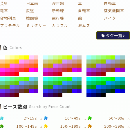
芸術
日本画
浮世絵
車
自動車
電車
鉄道
新幹線
自転車
蒸気機関車
貨物列車
戦闘機
飛行機
船
バイク
プラモデル
ミリタリー
カラフル
激ムズ
タグ一覧
色
Colors
ピース数別
Search by Piece Count
2～15
16～49
50～99
ピース
ピース
ピース
100～149
150～199
200～299
ピース
ピース
ピース