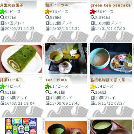
月型のお菓子
和スイーツ４
green tea pancake
81ピース
216ピース
450ピース
375回
576回
2,391回
67回プレイ
132回プレイ
1,090回プレイ
20/05/21 10:28
16/02/16 18:32
14/01/01 07:00
抹茶ロール
Tea time
島根名物ぼてぼて茶
77ピース
117ピース
154ピース
611回
1,401回
266回
196回プレイ
438回プレイ
20回プレイ
16/03/21 18:04
15/09/09 13:45
16/11/12 03:37