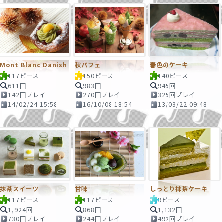
Mont Blanc Danish
秋パフェ
春色のケーキ
117ピース
150ピース
140ピース
611回
983回
945回
142回プレイ
270回プレイ
325回プレイ
14/02/24 15:58
16/10/08 18:54
13/03/22 09:48
抹茶スイーツ
甘味
しっとり抹茶ケーキ
117ピース
117ピース
9ピース
1,924回
868回
1,132回
730回プレイ
244回プレイ
492回プレイ