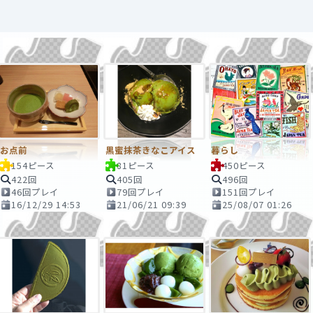
お点前
黒蜜抹茶きなこアイス
暮らし
154ピース
81ピース
450ピース
422回
405回
496回
46回プレイ
79回プレイ
151回プレイ
16/12/29 14:53
21/06/21 09:39
25/08/07 01:26