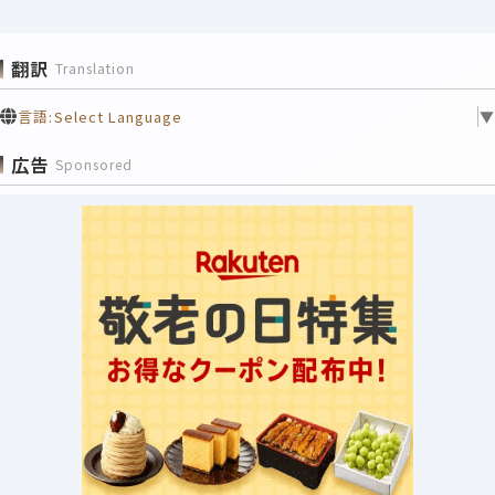
翻訳
Translation
言語:
Select Language
▼
広告
Sponsored