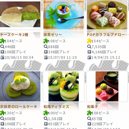
チーズケーキ2種
抹茶ゼリー
POPカラフルプチロールケーキ
104ピース
108ピース
154ピース
446回
888回
7,535回
108回プレイ
336回プレイ
4,166回プレイ
20/06/13 00:34
15/07/03 11:10
14/04/25 15:12
京抹茶のロールケーキ
和風ティラミス
和菓子
130ピース
100ピース
108ピース
608回
1,582回
657回
206回プレイ
653回プレイ
229回プレイ