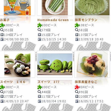
お菓子
Homemade Green Tea Pocky
抹茶モンブラン
100ピース
100ピース
108ピース
351回
579回
582回
134回プレイ
152回プレイ
137回プレイ
24/08/30 00:25
15/10/15 14:30
13/09/18 20:43
スイーツ １４６
スイーツ 377
抹茶黒蜜きなこ
100ピース
100ピース
304ピース
872回
448回
891回
277回プレイ
117回プレイ
220回プレイ
14/05/13 23:47
18/03/04 19:02
16/05/12 17:52