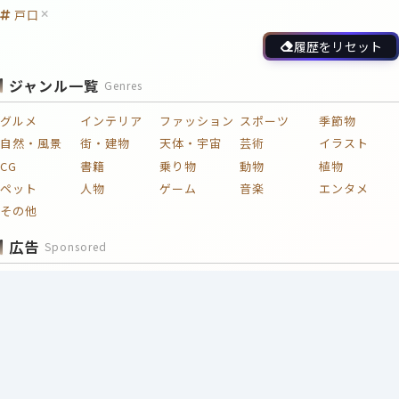
戸口
履歴をリセット
ジャンル一覧
Genres
グルメ
インテリア
ファッション
スポーツ
季節物
自然・風景
街・建物
天体・宇宙
芸術
イラスト
CG
書籍
乗り物
動物
植物
ペット
人物
ゲーム
音楽
エンタメ
その他
広告
Sponsored