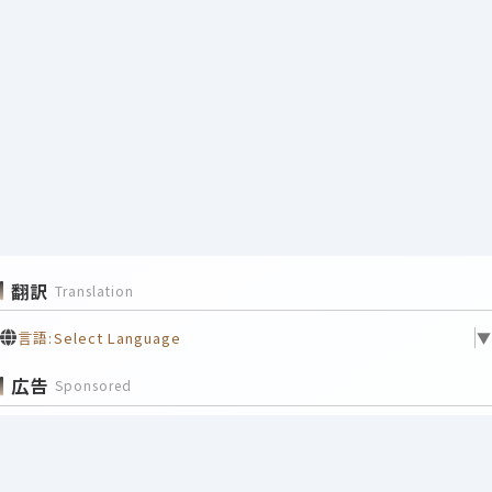
翻訳
Translation
言語:
Select Language
▼
広告
Sponsored