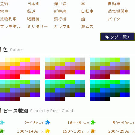
芸術
日本画
浮世絵
車
自動車
電車
鉄道
新幹線
自転車
蒸気機関車
貨物列車
戦闘機
飛行機
船
バイク
プラモデル
ミリタリー
カラフル
激ムズ
タグ一覧
色
Colors
ピース数別
Search by Piece Count
2～15
16～49
50～99
ピース
ピース
ピース
100～149
150～199
200～299
ピース
ピース
ピース