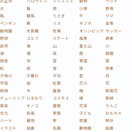
お正月
ハロウィン
クリスマス
動物
ペット
犬
猫
鳥
小鳥
野鳥
馬
競馬
うさぎ
牛
クマ
ペンギン
蝶
リス
キツネ
金魚
動物園
水族館
牧場
オリンピック
サッカー
野球
ゴルフ
スケート
風景
絶景
自然
海
山
富士山
川
湖
滝
森
庭
庭園
田舎
池
空
青空
雲
虹
雨
雪
夜
夜景
夕焼け
夕暮れ
夕日
星
月
宇宙
桜
紅葉
花火
花
植物
木
薔薇
梅
紫陽花
チューリップ
ひまわり
コスモス
椿
新緑
果実
キノコ
葡萄
花束
りんご
文化
和風
家族
子ども
おもちゃ
ハート
着物
家
部屋
時計
イラスト
絵画
名画
静物画
版画