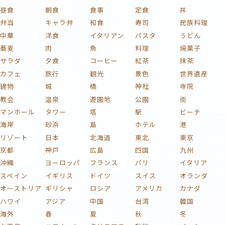
昼食
朝食
食事
定食
丼
弁当
キャラ弁
和食
寿司
民族料理
中華
洋食
イタリアン
パスタ
うどん
蕎麦
肉
魚
料理
焼菓子
サラダ
夕食
コーヒー
紅茶
抹茶
カフェ
旅行
観光
景色
世界遺産
建物
城
橋
神社
寺院
教会
温泉
遊園地
公園
街
マンホール
タワー
塔
駅
ビーチ
海岸
砂浜
島
ホテル
港
リゾート
日本
北海道
東北
東京
京都
神戸
広島
四国
九州
沖縄
ヨーロッパ
フランス
パリ
イタリア
スペイン
イギリス
ドイツ
スイス
オランダ
オーストリア
ギリシャ
ロシア
アメリカ
カナダ
ハワイ
アジア
中国
台湾
韓国
海外
春
夏
秋
冬