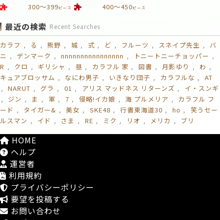
300～399
400～450
ピース
ピース
最近の検索
Recent Searches
カラフ
る
熊野
城
式
ど
フルーツ
スネイプ先生
バ
ニ
デンマーク
nnnnnnnnnnnnnnnn
トニートニーチョッパー
R
クロ
ギリシャ
昼
カラフル 家
図書
月影ゆり
わ
キュアブロッサム
なにわ男子
いきなり団子
カラフルな
AT
NARUT
グラ
01
アリス マッドネス リターンズ
イ・スンギ
ジン
ま
軍
7
侵略!イカ娘
海 プルメリア
カラフル フ
ード
タイガー&
美女
SKE48
行書東海道30
ho
笑うセー
ルスマン
イド
さま
RE
ミク
リオ
メリカ
ブリ
HOME
ヘルプ
運営者
利用規約
プライバシーポリシー
要望を投稿する
お問い合わせ