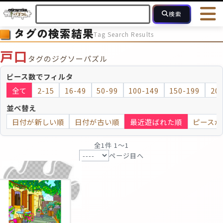
検索
タグの検索結果
Tag Search Results
HOME
会員登録
ログイン
ヘルプ
お問合せ
戸口
タグのジグソーパズル
フォローしている人のパズル
人気のパズル
最近投稿された
ピース数でフィルタ
全て
2-15
16-49
50-99
100-149
150-199
20
2～15
16～49
50～99
100
ピース数
並べ替え
日付が新しい順
日付が古い順
最近遊ばれた順
ピースが
モザイクのみ
モザイク
全1件 1〜1
ページ目へ