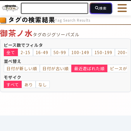
検索
タグの検索結果
Tag Search Results
HOME
会員登録
ログイン
ヘルプ
お問合せ
御茶ノ水
タグのジグソーパズル
フォローしている人のパズル
人気のパズル
最近投稿された
ピース数でフィルタ
全て
2-15
16-49
50-99
100-149
150-199
200-2
2～15
16～49
50～99
100
ピース数
並べ替え
日付が新しい順
日付が古い順
最近遊ばれた順
ピースが
モザイクのみ
モザイク
モザイク
すべて
あり
なし