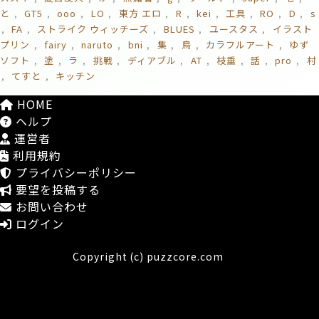
と
GT5
ooo
LO
東方 エロ
R
kei
工具
RO
D
s
FA
ストライク ウィッチーズ
BLUES
ユースタス
イラスト
プリン
fairy
naruto
bni
集
鳥
カラフルアート
ゆず
ソフト
塗
ラ
挑戰
ディアブル
AT
枝垂
話
pro
村
てすと
キッチン
HOME
ヘルプ
運営者
利用規約
プライバシーポリシー
要望を投稿する
お問い合わせ
ログイン
Copyright (c) puzzcore.com