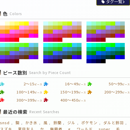
タグ一覧
色
Colors
ピース数別
Search by Piece Count
2～15
16～49
50～99
ピース
ピース
ピース
100～149
150～199
200～299
ピース
ピース
ピース
300～399
400～450
ピース
ピース
最近の検索
Recent Searches
snsd
鋼
かき氷
風
鈴蘭
ジル
ポケモン
ダルと鈴羽
スズキ
夏目友人
か
無籍者
g
ワールド
super
毛