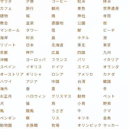
サラダ
夕食
コーヒー
紅茶
抹茶
カフェ
旅行
観光
景色
世界遺産
建物
城
橋
神社
寺院
教会
温泉
遊園地
公園
街
マンホール
タワー
塔
駅
ビーチ
海岸
砂浜
島
ホテル
港
リゾート
日本
北海道
東北
東京
京都
神戸
広島
四国
九州
沖縄
ヨーロッパ
フランス
パリ
イタリア
スペイン
イギリス
ドイツ
スイス
オランダ
オーストリア
ギリシャ
ロシア
アメリカ
カナダ
ハワイ
アジア
中国
台湾
韓国
海外
春
夏
秋
冬
お正月
ハロウィン
クリスマス
動物
ペット
犬
猫
鳥
小鳥
野鳥
馬
競馬
うさぎ
牛
クマ
ペンギン
蝶
リス
キツネ
金魚
動物園
水族館
牧場
オリンピック
サッカー