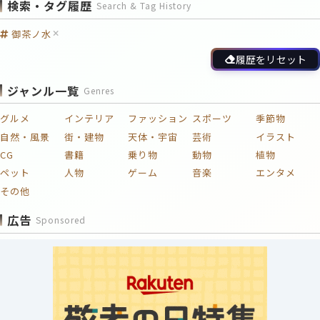
検索・タグ履歴
Search & Tag History
御茶ノ水
履歴をリセット
ジャンル一覧
Genres
グルメ
インテリア
ファッション
スポーツ
季節物
自然・風景
街・建物
天体・宇宙
芸術
イラスト
CG
書籍
乗り物
動物
植物
ペット
人物
ゲーム
音楽
エンタメ
その他
広告
Sponsored