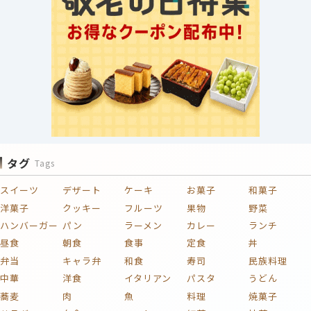
タグ
Tags
スイーツ
デザート
ケーキ
お菓子
和菓子
洋菓子
クッキー
フルーツ
果物
野菜
ハンバーガー
パン
ラーメン
カレー
ランチ
昼食
朝食
食事
定食
丼
弁当
キャラ弁
和食
寿司
民族料理
中華
洋食
イタリアン
パスタ
うどん
蕎麦
肉
魚
料理
焼菓子