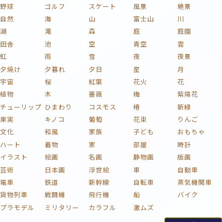
野球
ゴルフ
スケート
風景
絶景
自然
海
山
富士山
川
湖
滝
森
庭
庭園
田舎
池
空
青空
雲
虹
雨
雪
夜
夜景
夕焼け
夕暮れ
夕日
星
月
宇宙
桜
紅葉
花火
花
植物
木
薔薇
梅
紫陽花
チューリップ
ひまわり
コスモス
椿
新緑
果実
キノコ
葡萄
花束
りんご
文化
和風
家族
子ども
おもちゃ
ハート
着物
家
部屋
時計
イラスト
絵画
名画
静物画
版画
芸術
日本画
浮世絵
車
自動車
電車
鉄道
新幹線
自転車
蒸気機関車
貨物列車
戦闘機
飛行機
船
バイク
プラモデル
ミリタリー
カラフル
激ムズ