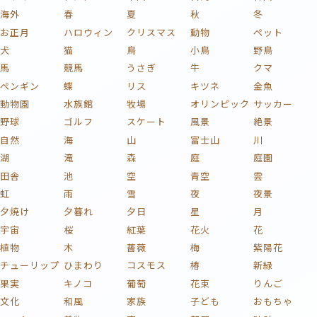
海外
春
夏
秋
冬
お正月
ハロウィン
クリスマス
動物
ペット
犬
猫
鳥
小鳥
野鳥
馬
競馬
うさぎ
牛
クマ
ペンギン
蝶
リス
キツネ
金魚
動物園
水族館
牧場
オリンピック
サッカー
野球
ゴルフ
スケート
風景
絶景
自然
海
山
富士山
川
湖
滝
森
庭
庭園
田舎
池
空
青空
雲
虹
雨
雪
夜
夜景
夕焼け
夕暮れ
夕日
星
月
宇宙
桜
紅葉
花火
花
植物
木
薔薇
梅
紫陽花
チューリップ
ひまわり
コスモス
椿
新緑
果実
キノコ
葡萄
花束
りんご
文化
和風
家族
子ども
おもちゃ