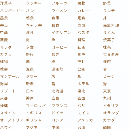
洋菓子
クッキー
フルーツ
果物
野菜
ハンバーガー
パン
ラーメン
カレー
ランチ
昼食
朝食
食事
定食
丼
弁当
キャラ弁
和食
寿司
民族料理
中華
洋食
イタリアン
パスタ
うどん
蕎麦
肉
魚
料理
焼菓子
サラダ
夕食
コーヒー
紅茶
抹茶
カフェ
旅行
観光
景色
世界遺産
建物
城
橋
神社
寺院
教会
温泉
遊園地
公園
街
マンホール
タワー
塔
駅
ビーチ
海岸
砂浜
島
ホテル
港
リゾート
日本
北海道
東北
東京
京都
神戸
広島
四国
九州
沖縄
ヨーロッパ
フランス
パリ
イタリア
スペイン
イギリス
ドイツ
スイス
オランダ
オーストリア
ギリシャ
ロシア
アメリカ
カナダ
ハワイ
アジア
中国
台湾
韓国