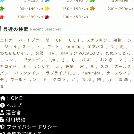
2～15
16～49
50～99
ピース
ピース
ピース
100～149
150～199
200～299
ピース
ピース
ピース
300～399
400～450
ピース
ピース
最近の検索
Recent Searches
エトナ
ハートブラ
萌
UN
モモイ
スナフキン
果物
ジ
ョジョ 4
ズー
et
アート
colorful
エアバス
ラ
毛
わたせせいぞう
笑顔
TA
初音ミク VOCALOID
たぬきうどん
レン
エヴァンゲリ
yu
さ
し
パズル
おとぎ
マ
ボ
カロイド
画
サンリオ
zi
鈴蘭
窓
景
スカ
ガールズ
パン
バレンタイン
ラブライブ にこ
harumira
ナースウィッ
チ
ワールド リン
キ
クロウ
か
咲 和
門
go
青 赤
セ
HOME
ヘルプ
運営者
利用規約
プライバシーポリシー
要望を投稿する