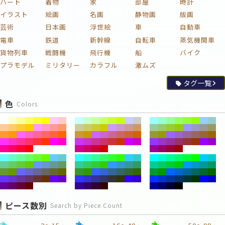
ハート
着物
家
部屋
時計
イラスト
絵画
名画
静物画
版画
芸術
日本画
浮世絵
車
自動車
電車
鉄道
新幹線
自転車
蒸気機関車
貨物列車
戦闘機
飛行機
船
バイク
プラモデル
ミリタリー
カラフル
激ムズ
タグ一覧
色
Colors
ピース数別
Search by Piece Count