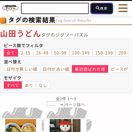
検索
タグの検索結果
Tag Search Results
HOME
会員登録
ログイン
ヘルプ
お問合せ
山田うどん
タグのジグソーパズル
フォローしている人のパズル
人気のパズル
最近投稿された
ピース数でフィルタ
全て
2-15
16-49
50-99
100-149
150-199
200-2
2～15
16～49
50～99
100
ピース数
並べ替え
日付が新しい順
日付が古い順
最近遊ばれた順
ピースが
モザイクのみ
モザイク
モザイク
すべて
あり
なし
全2件 1〜2
ページ目へ