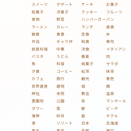
スイーツ
デザート
ケーキ
お菓子
和菓子
洋菓子
クッキー
フルーツ
果物
野菜
ハンバーガー
パン
ラーメン
カレー
ランチ
昼食
朝食
食事
定食
丼
弁当
キャラ弁
和食
寿司
民族料理
中華
洋食
イタリアン
パスタ
うどん
蕎麦
肉
魚
料理
焼菓子
サラダ
夕食
コーヒー
紅茶
抹茶
カフェ
旅行
観光
景色
世界遺産
建物
城
橋
神社
寺院
教会
温泉
遊園地
公園
街
マンホール
タワー
塔
駅
ビーチ
海岸
砂浜
島
ホテル
港
リゾート
日本
北海道
東北
東京
京都
神戸