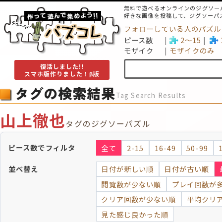
無料で遊べるオンラインのジグソー
好きな画像を投稿して、ジグソーパ
フォローしている人のパズル
ピース数
2～15
モザイク
モザイクのみ
復活しました!!
スマホ版作りました！β版
タグの検索結果
Tag Search Results
山上徹也
タグのジグソーパズル
ピース数でフィルタ
全て
2-15
16-49
50-99
並べ替え
日付が新しい順
日付が古い順
閲覧数が少ない順
プレイ回数が
クリア回数が少ない順
平均クリ
見た感じ良かった順