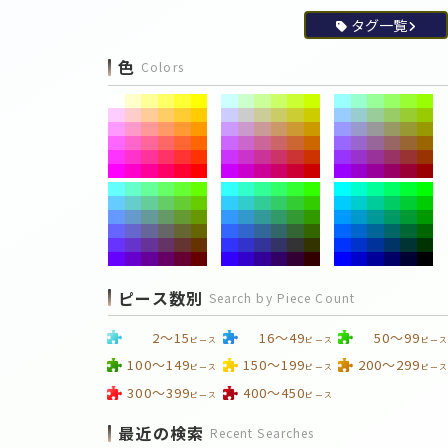
タグ一覧
色
Colors
ピース数別
Search by Piece Count
2～15
16～49
50～99
ピース
ピース
ピース
100～149
150～199
200～299
ピース
ピース
ピース
300～399
400～450
ピース
ピース
最近の検索
Recent Searches