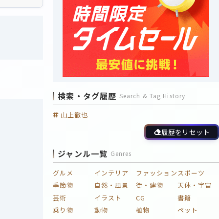
検索・タグ履歴
Search & Tag History
山上徹也
履歴をリセット
ジャンル一覧
Genres
グルメ
インテリア
ファッション
スポーツ
季節物
自然・風景
街・建物
天体・宇宙
芸術
イラスト
CG
書籍
乗り物
動物
植物
ペット