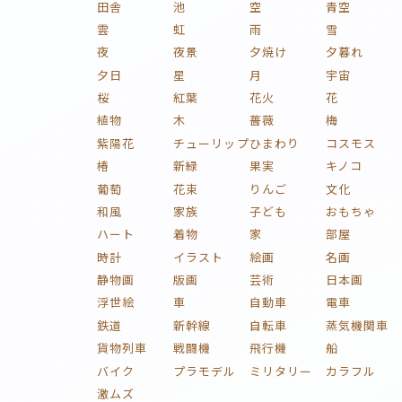
田舎
池
空
青空
雲
虹
雨
雪
夜
夜景
夕焼け
夕暮れ
夕日
星
月
宇宙
桜
紅葉
花火
花
植物
木
薔薇
梅
紫陽花
チューリップ
ひまわり
コスモス
椿
新緑
果実
キノコ
葡萄
花束
りんご
文化
和風
家族
子ども
おもちゃ
ハート
着物
家
部屋
時計
イラスト
絵画
名画
静物画
版画
芸術
日本画
浮世絵
車
自動車
電車
鉄道
新幹線
自転車
蒸気機関車
貨物列車
戦闘機
飛行機
船
バイク
プラモデル
ミリタリー
カラフル
激ムズ