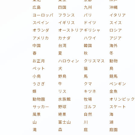
広島
四国
九州
沖縄
ヨーロッパ
フランス
パリ
イタリア
スペイン
イギリス
ドイツ
スイス
オランダ
オーストリア
ギリシャ
ロシア
アメリカ
カナダ
ハワイ
アジア
中国
台湾
韓国
海外
春
夏
秋
冬
お正月
ハロウィン
クリスマス
動物
ペット
犬
猫
鳥
小鳥
野鳥
馬
競馬
うさぎ
牛
クマ
ペンギン
蝶
リス
キツネ
金魚
動物園
水族館
牧場
オリンピック
サッカー
野球
ゴルフ
スケート
風景
絶景
自然
海
山
富士山
川
湖
滝
森
庭
庭園