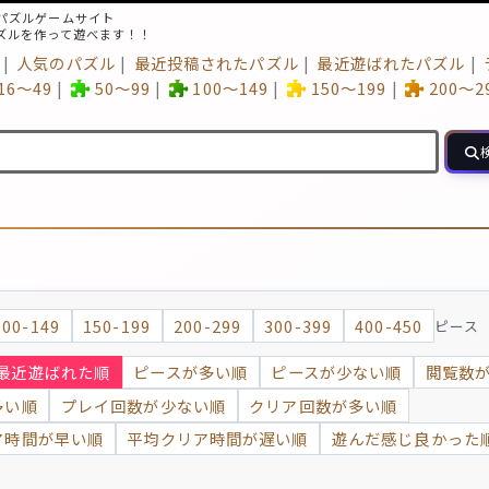
パズルゲームサイト
ズルを作って遊べます！！
人気のパズル
最近投稿されたパズル
最近遊ばれたパズル
16～49
50～99
100～149
150～199
200～2
100-149
150-199
200-299
300-399
400-450
ピース
最近遊ばれた順
ピースが多い順
ピースが少ない順
閲覧数
多い順
プレイ回数が少ない順
クリア回数が多い順
ア時間が早い順
平均クリア時間が遅い順
遊んだ感じ良かった