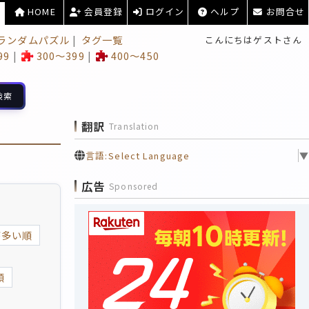
HOME
会員登録
ログイン
ヘルプ
お問合せ
ランダムパズル
タグ一覧
こんにちはゲストさん
99
300～399
400～450
検索
翻訳
Translation
言語:
Select Language
▼
広告
Sponsored
が多い順
順