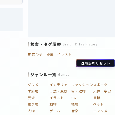
検索・タグ履歴
Search & Tag History
女の子 部屋 イラスト
履歴をリセット
ジャンル一覧
Genres
グルメ
インテリア
ファッション
スポーツ
季節物
自然・風景
街・建物
天体・宇宙
芸術
イラスト
CG
書籍
乗り物
動物
植物
ペット
人物
ゲーム
音楽
エンタメ