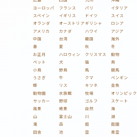
ヨーロッパ
フランス
パリ
イタリア
スペイン
イギリス
ドイツ
スイス
オランダ
オーストリア
ギリシャ
ロシア
アメリカ
カナダ
ハワイ
アジア
中国
台湾
韓国
海外
春
夏
秋
冬
お正月
ハロウィン
クリスマス
動物
ペット
犬
猫
鳥
小鳥
野鳥
馬
競馬
うさぎ
牛
クマ
ペンギン
蝶
リス
キツネ
金魚
動物園
水族館
牧場
オリンピック
サッカー
野球
ゴルフ
スケート
風景
絶景
自然
海
山
富士山
川
湖
滝
森
庭
庭園
田舎
池
空
青空