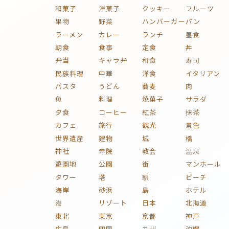
和菓子
洋菓子
クッキー
フルーツ
果物
野菜
ハンバーガー
パン
ラーメン
カレー
ランチ
昼食
朝食
食事
定食
丼
弁当
キャラ弁
和食
寿司
民族料理
中華
洋食
イタリアン
パスタ
うどん
蕎麦
肉
魚
料理
焼菓子
サラダ
夕食
コーヒー
紅茶
抹茶
カフェ
旅行
観光
景色
世界遺産
建物
城
橋
神社
寺院
教会
温泉
遊園地
公園
街
マンホール
タワー
塔
駅
ビーチ
海岸
砂浜
島
ホテル
港
リゾート
日本
北海道
東北
東京
京都
神戸
広島
四国
九州
沖縄