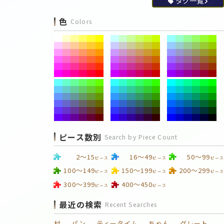
タグ一覧
色
Colors
ピース数別
Search by Piece Count
2～15
16～49
50～99
ピース
ピース
ピース
100～149
150～199
200～299
ピース
ピース
ピース
300～399
400～450
ピース
ピース
最近の検索
Recent Searches
村
パン
ティータイム
ちゃん
グレート