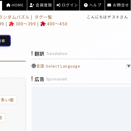
HOME
会員登録
ログイン
ヘルプ
お問合せ
ランダムパズル
タグ一覧
こんにちはゲストさん
99
300～399
400～450
検索
翻訳
Translation
言語:
Select Language
▼
広告
Sponsored
が多い順
順