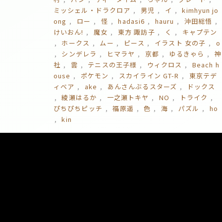
ミッシェル・ドラクロア
男児
イ
kimhyun jo
ong
ロー
怪
hadasi6
hauru
沖田総悟
けいおん!
魔女
東方 諏訪子
く
キャプテン
ホークス
ムー
ピース
イラスト 女の子
o
シンデレラ
ヒマラヤ
京都
ゆるきゃら
神
社
雲
テニスの王子様
ウィクロス
Beach h
ouse
ポケモン
スカイライン GT-R
東京テデ
ィベア
ake
あんさんぶるスターズ
ドックス
綾瀬はるか
一之瀬トキヤ
NO
トライク
ぴちぴちピッチ
福原遥
色
海
パズル
ho
kin