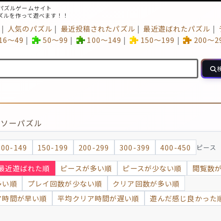
パズルゲームサイト
ズルを作って遊べます！！
人気のパズル
最近投稿されたパズル
最近遊ばれたパズル
16～49
50～99
100～149
150～199
200～2
グソーパズル
100-149
150-199
200-299
300-399
400-450
ピース
最近遊ばれた順
ピースが多い順
ピースが少ない順
閲覧数
多い順
プレイ回数が少ない順
クリア回数が多い順
ア時間が早い順
平均クリア時間が遅い順
遊んだ感じ良かった