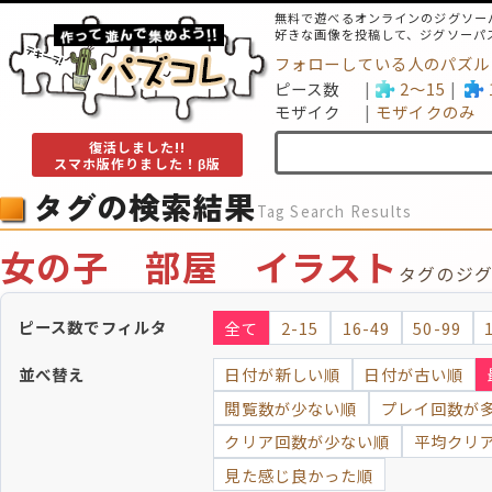
無料で遊べるオンラインのジグソー
好きな画像を投稿して、ジグソーパ
フォローしている人のパズル
ピース数
2～15
モザイク
モザイクのみ
復活しました!!
スマホ版作りました！β版
タグの検索結果
Tag Search Results
女の子 部屋 イラスト
タグのジ
ピース数でフィルタ
全て
2-15
16-49
50-99
並べ替え
日付が新しい順
日付が古い順
閲覧数が少ない順
プレイ回数が
クリア回数が少ない順
平均クリ
見た感じ良かった順