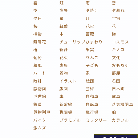
雲
虹
雨
雪
夜
夜景
夕焼け
夕暮れ
夕日
星
月
宇宙
桜
紅葉
花火
花
植物
木
薔薇
梅
紫陽花
チューリップ
ひまわり
コスモス
椿
新緑
果実
キノコ
葡萄
花束
りんご
文化
和風
家族
子ども
おもちゃ
ハート
着物
家
部屋
時計
イラスト
絵画
名画
静物画
版画
芸術
日本画
浮世絵
車
自動車
電車
鉄道
新幹線
自転車
蒸気機関車
貨物列車
戦闘機
飛行機
船
バイク
プラモデル
ミリタリー
カラフル
激ムズ