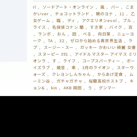
rl
ソードアート・オンライン
風
バー
こま
かいver
チョコットランド
暁のヨナ
11
乙
女ゲーム
臨
ディ
アクエリオンevol
ブル
ライス
名探偵コナン 蘭
すき家
バイク
百
ランボ
おん
田
べる
向日葵
ニューヨ
ーク
TA
32
ゼロから始める異世界生活
ラ
プ
スージー・スー
ガッキー かわいい 綺麗 女優
スヌーピー 391
アイドルマスター アイマス ミ
オンラ
す
ライフ
コープスパーティー
ボー
イズラブ
鏡音
車
3月のライオン
スターウ
ォーズ
クレヨンしんちゃん
からあげ定食
ム
ーミン谷
ガチャガチャ
桜蘭高校ホストブ
キ
ョン&
kin
AKB 岡田
う
グンマー