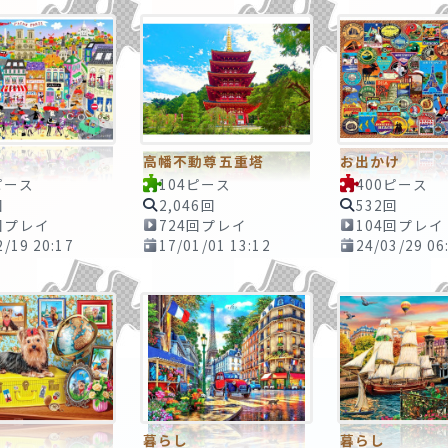
高幡不動尊五重塔
お出かけ
ピース
104ピース
400ピース
回
2,046回
532回
回プレイ
724回プレイ
104回プレイ
2/19 20:17
17/01/01 13:12
24/03/29 06
暮らし
暮らし