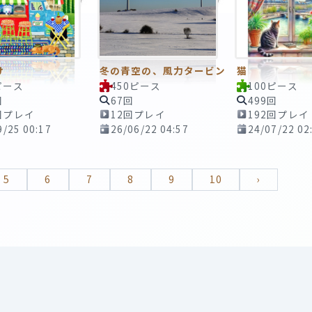
け
冬の青空の、風力タービン
猫
ピース
450ピース
100ピース
回
67回
499回
回プレイ
12回プレイ
192回プレイ
9/25 00:17
26/06/22 04:57
24/07/22 02
5
6
7
8
9
10
›