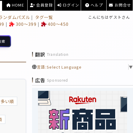
HOME
会員登録
ログイン
ヘルプ
お問合せ
ランダムパズル
タグ一覧
こんにちはゲストさん
99
300～399
400～450
検索
翻訳
Translation
言語:
Select Language
▼
広告
Sponsored
が多い順
順