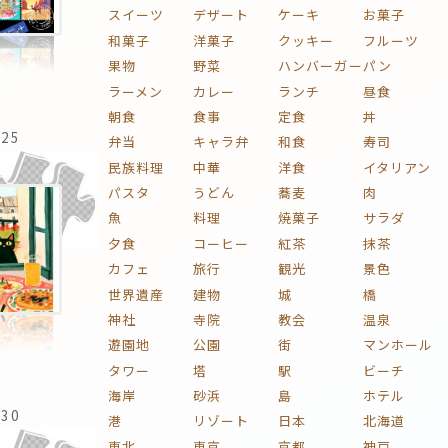
スイーツ
デザート
ケーキ
お菓子
和菓子
洋菓子
クッキー
フルーツ
果物
野菜
ハンバーガー
パン
ラーメン
カレー
ランチ
昼食
朝食
食事
定食
丼
:25
弁当
キャラ弁
和食
寿司
民族料理
中華
洋食
イタリアン
パスタ
うどん
蕎麦
肉
魚
料理
焼菓子
サラダ
夕食
コーヒー
紅茶
抹茶
カフェ
旅行
観光
景色
世界遺産
建物
城
橋
神社
寺院
教会
温泉
遊園地
公園
街
マンホール
タワー
塔
駅
ビーチ
海岸
砂浜
島
ホテル
:30
港
リゾート
日本
北海道
東北
東京
京都
神戸