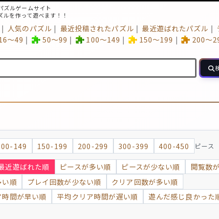
パズルゲームサイト
ズルを作って遊べます！！
人気のパズル
最近投稿されたパズル
最近遊ばれたパズル
16～49
50～99
100～149
150～199
200～2
100-149
150-199
200-299
300-399
400-450
ピース
最近遊ばれた順
ピースが多い順
ピースが少ない順
閲覧数
多い順
プレイ回数が少ない順
クリア回数が多い順
ア時間が早い順
平均クリア時間が遅い順
遊んだ感じ良かった