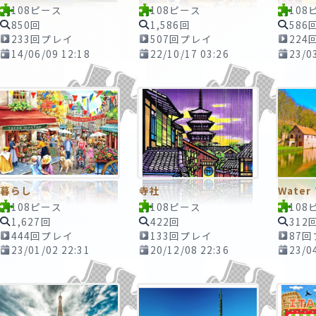
108ピース
108ピース
108
850回
1,586回
586
233回プレイ
507回プレイ
224
14/06/09 12:18
22/10/17 03:26
23/0
暮らし
寺社
Water
108ピース
108ピース
108
1,627回
422回
312
444回プレイ
133回プレイ
87
23/01/02 22:31
20/12/08 22:36
23/0