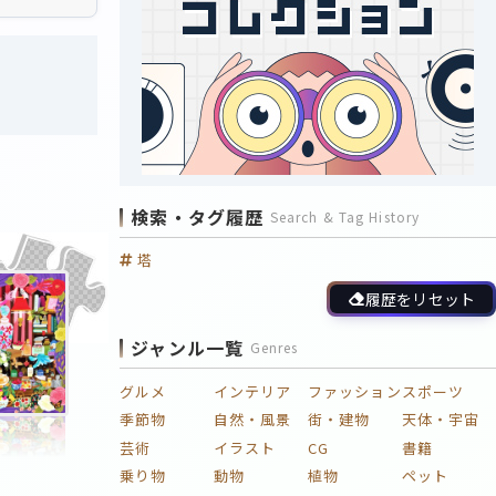
検索・タグ履歴
Search & Tag History
塔
履歴をリセット
ジャンル一覧
Genres
グルメ
インテリア
ファッション
スポーツ
季節物
自然・風景
街・建物
天体・宇宙
芸術
イラスト
CG
書籍
乗り物
動物
植物
ペット