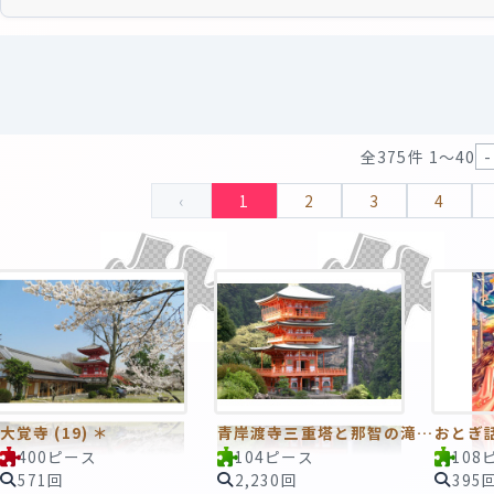
全375件 1〜40
‹
1
2
3
4
大覚寺 (19) ＊
青岸渡寺三重塔と那智の滝（世界遺産）
おとぎ
400ピース
104ピース
108
571回
2,230回
395