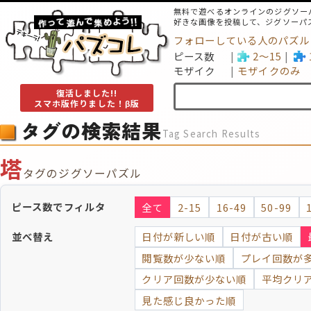
無料で遊べるオンラインのジグソー
好きな画像を投稿して、ジグソーパ
フォローしている人のパズル
ピース数
2～15
モザイク
モザイクのみ
復活しました!!
スマホ版作りました！β版
タグの検索結果
Tag Search Results
塔
タグのジグソーパズル
ピース数でフィルタ
全て
2-15
16-49
50-99
並べ替え
日付が新しい順
日付が古い順
閲覧数が少ない順
プレイ回数が
クリア回数が少ない順
平均クリ
見た感じ良かった順