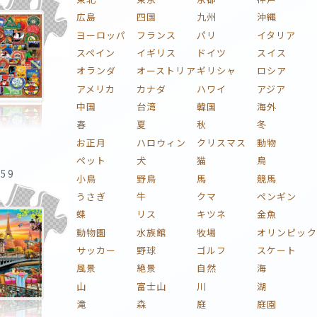
広島
四国
九州
沖縄
ヨーロッパ
フランス
パリ
イタリア
スペイン
イギリス
ドイツ
スイス
オランダ
オーストリア
ギリシャ
ロシア
アメリカ
カナダ
ハワイ
アジア
中国
台湾
韓国
海外
春
夏
秋
冬
お正月
ハロウィン
クリスマス
動物
ペット
犬
猫
鳥
:59
小鳥
野鳥
馬
競馬
うさぎ
牛
クマ
ペンギン
蝶
リス
キツネ
金魚
動物園
水族館
牧場
オリンピック
サッカー
野球
ゴルフ
スケート
風景
絶景
自然
海
山
富士山
川
湖
滝
森
庭
庭園