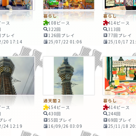
暮らし
暮らし
ピース
108ピース
414ピース
回
322回
313回
回プレイ
126回プレイ
77回プレイ
2/20 17:14
25/07/22 01:06
25/10/17 21
通天閣２
暮らし
ピース
154ピース
414ピース
回
430回
244回
回プレイ
55回プレイ
69回プレイ
2/24 12:19
16/09/26 03:09
25/11/18 20