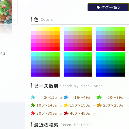
タグ一覧
色
Colors
:43
ピース数別
Search by Piece Count
2～15
16～49
50～99
ピース
ピース
ピース
100～149
150～199
200～299
ピース
ピース
ピース
300～399
400～450
ピース
ピース
最近の検索
Recent Searches