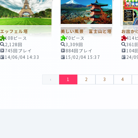
エッフェル塔
美しい風景 富士山と塔
お出か
108ピース
70ピース
414
2,128回
3,309回
361
745回プレイ
884回プレイ
104
14/06/04 14:33
15/02/04 15:37
24/0
‹
1
2
3
4