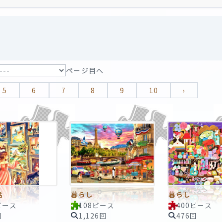
ページ目へ
5
6
7
8
9
10
›
話
暮らし
暮らし
ピース
108ピース
400ピース
回
1,126回
476回