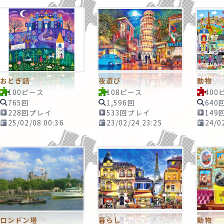
おとぎ話
夜遊び
動物
100ピース
108ピース
400
765回
1,596回
640
228回プレイ
533回プレイ
149
25/02/08 00:36
23/02/24 23:25
24/0
ロンドン塔
暮らし
動物