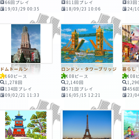
66回プレイ
811回プレイ
83
19/03/29 00:35
18/09/23 10:06
24/1
ドムトールン
ロンドン・タワーブリッジ
暮らし
160ピース
108ピース
108
1,278回
2,140回
1,29
134回プレイ
571回プレイ
456
09/02/21 11:33
16/05/15 12:21
23/0