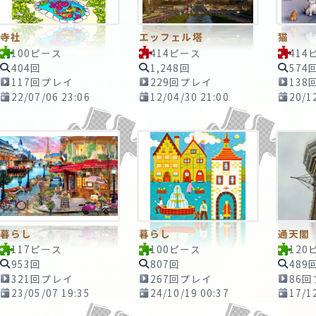
寺社
エッフェル塔
猫
100ピース
414ピース
414
404回
1,248回
574
117回プレイ
229回プレイ
138
22/07/06 23:06
12/04/30 21:00
20/1
暮らし
暮らし
通天閣
117ピース
100ピース
120
953回
807回
489
321回プレイ
267回プレイ
86
23/05/07 19:35
24/10/19 00:37
17/1