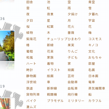
田舎
池
空
青空
雲
虹
雨
雪
夜
夜景
夕焼け
夕暮れ
:36
夕日
星
月
宇宙
桜
紅葉
花火
花
植物
木
薔薇
梅
紫陽花
チューリップ
ひまわり
コスモス
椿
新緑
果実
キノコ
葡萄
花束
りんご
文化
和風
家族
子ども
おもちゃ
ハート
着物
家
部屋
時計
イラスト
絵画
名画
静物画
版画
芸術
日本画
浮世絵
車
自動車
電車
:19
鉄道
新幹線
自転車
蒸気機関車
貨物列車
戦闘機
飛行機
船
バイク
プラモデル
ミリタリー
カラフル
激ムズ