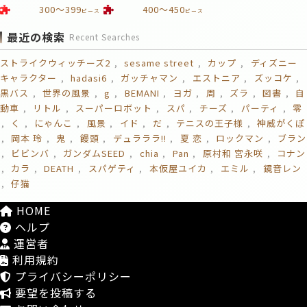
300～399
400～450
ピース
ピース
最近の検索
Recent Searches
ストライクウィッチーズ2
sesame street
カップ
ディズニー
キャラクター
hadasi6
ガッチャマン
エストニア
ズッコケ
黒バス
世界の風景
g
BEMANI
ヨガ
周
ズラ
図書
自
動車
リトル
スーパーロボット
スパ
チーズ
パーティ
零
く
にゃんこ
風景
イド
だ
テニスの王子様
神威がくぽ
岡本 玲
鬼
饅頭
デュラララ!!
夏 恋
ロックマン
ブラン
ビビンバ
ガンダムSEED
chia
Pan
原村和 宮永咲
コナン
カラ
DEATH
スパゲティ
本仮屋ユイカ
エミル
鏡音レン
仔猫
HOME
ヘルプ
運営者
利用規約
プライバシーポリシー
要望を投稿する