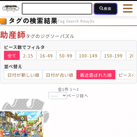
検索
タグの検索結果
Tag Search Results
HOME
会員登録
ログイン
ヘルプ
お問合せ
助産師
タグのジグソーパズル
フォローしている人のパズル
人気のパズル
最近投稿された
ピース数でフィルタ
全て
2-15
16-49
50-99
100-149
150-199
20
2～15
16～49
50～99
100
ピース数
並べ替え
日付が新しい順
日付が古い順
最近遊ばれた順
ピースが
モザイクのみ
モザイク
全1件 1〜1
ページ目へ