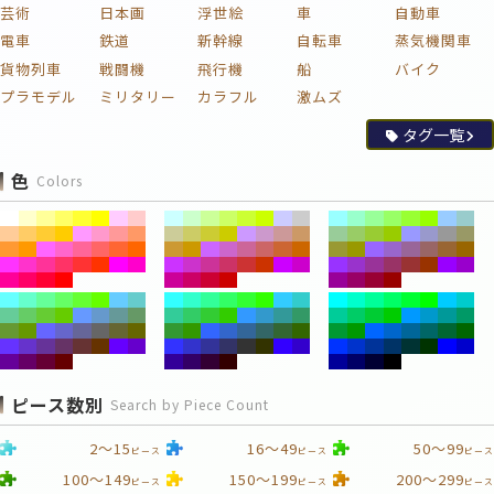
芸術
日本画
浮世絵
車
自動車
電車
鉄道
新幹線
自転車
蒸気機関車
貨物列車
戦闘機
飛行機
船
バイク
プラモデル
ミリタリー
カラフル
激ムズ
タグ一覧
色
Colors
ピース数別
Search by Piece Count
2～15
16～49
50～99
ピース
ピース
ピース
100～149
150～199
200～299
ピース
ピース
ピース