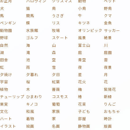
お正月
ハロウィン
クリスマス
動物
ペット
犬
猫
鳥
小鳥
野鳥
馬
競馬
うさぎ
牛
クマ
ペンギン
蝶
リス
キツネ
金魚
動物園
水族館
牧場
オリンピック
サッカー
野球
ゴルフ
スケート
風景
絶景
自然
海
山
富士山
川
湖
滝
森
庭
庭園
田舎
池
空
青空
雲
虹
雨
雪
夜
夜景
夕焼け
夕暮れ
夕日
星
月
宇宙
桜
紅葉
花火
花
植物
木
薔薇
梅
紫陽花
チューリップ
ひまわり
コスモス
椿
新緑
果実
キノコ
葡萄
花束
りんご
文化
和風
家族
子ども
おもちゃ
ハート
着物
家
部屋
時計
イラスト
絵画
名画
静物画
版画