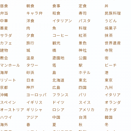
昼食
朝食
食事
定食
丼
弁当
キャラ弁
和食
寿司
民族料理
中華
洋食
イタリアン
パスタ
うどん
蕎麦
肉
魚
料理
焼菓子
サラダ
夕食
コーヒー
紅茶
抹茶
カフェ
旅行
観光
景色
世界遺産
建物
城
橋
神社
寺院
教会
温泉
遊園地
公園
街
マンホール
タワー
塔
駅
ビーチ
海岸
砂浜
島
ホテル
港
リゾート
日本
北海道
東北
東京
京都
神戸
広島
四国
九州
沖縄
ヨーロッパ
フランス
パリ
イタリア
スペイン
イギリス
ドイツ
スイス
オランダ
オーストリア
ギリシャ
ロシア
アメリカ
カナダ
ハワイ
アジア
中国
台湾
韓国
海外
春
夏
秋
冬