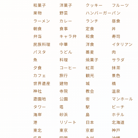
和菓子
洋菓子
クッキー
フルーツ
果物
野菜
ハンバーガー
パン
ラーメン
カレー
ランチ
昼食
朝食
食事
定食
丼
弁当
キャラ弁
和食
寿司
民族料理
中華
洋食
イタリアン
パスタ
うどん
蕎麦
肉
魚
料理
焼菓子
サラダ
夕食
コーヒー
紅茶
抹茶
カフェ
旅行
観光
景色
世界遺産
建物
城
橋
神社
寺院
教会
温泉
遊園地
公園
街
マンホール
タワー
塔
駅
ビーチ
海岸
砂浜
島
ホテル
港
リゾート
日本
北海道
東北
東京
京都
神戸
広島
四国
九州
沖縄