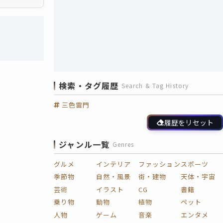
検索・タグ履歴
Search & Tag History
三色雷門
履歴をリセット
ジャンル一覧
Genres
グルメ
インテリア
ファッション
スポーツ
季節物
自然・風景
街・建物
天体・宇宙
芸術
イラスト
CG
書籍
乗り物
動物
植物
ペット
人物
ゲーム
音楽
エンタメ