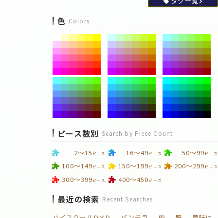
タグ一覧
色
Colors
ピース数別
Search by Piece Count
2～15
16～49
50～99
ピース
ピース
ピース
100～149
150～199
200～299
ピース
ピース
ピース
300～399
400～450
ピース
ピース
最近の検索
Recent Searches
ハイスクールD×D
パンチラ
肉
服
意味は