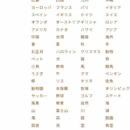
ヨーロッパ
フランス
パリ
イタリア
スペイン
イギリス
ドイツ
スイス
オランダ
オーストリア
ギリシャ
ロシア
アメリカ
カナダ
ハワイ
アジア
中国
台湾
韓国
海外
春
夏
秋
冬
お正月
ハロウィン
クリスマス
動物
ペット
犬
猫
鳥
小鳥
野鳥
馬
競馬
うさぎ
牛
クマ
ペンギン
蝶
リス
キツネ
金魚
動物園
水族館
牧場
オリンピック
サッカー
野球
ゴルフ
スケート
風景
絶景
自然
海
山
富士山
川
湖
滝
森
庭
庭園
田舎
池
空
青空