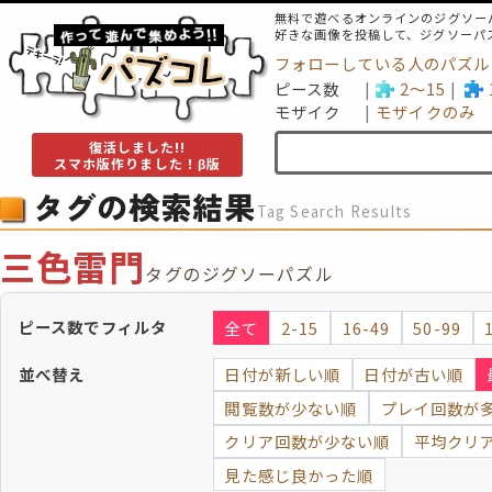
無料で遊べるオンラインのジグソー
好きな画像を投稿して、ジグソーパ
フォローしている人のパズル
ピース数
2～15
モザイク
モザイクのみ
復活しました!!
スマホ版作りました！β版
タグの検索結果
Tag Search Results
三色雷門
タグのジグソーパズル
ピース数でフィルタ
全て
2-15
16-49
50-99
並べ替え
日付が新しい順
日付が古い順
閲覧数が少ない順
プレイ回数が
クリア回数が少ない順
平均クリ
見た感じ良かった順