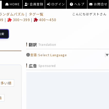
HOME
会員登録
ログイン
ヘルプ
お問合せ
ランダムパズル
タグ一覧
こんにちはゲストさん
99
300～399
400～450
検索
翻訳
Translation
言語:
Select Language
▼
広告
Sponsored
が多い順
順