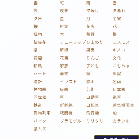
雲
虹
雨
雪
夜
夜景
夕焼け
夕暮れ
夕日
星
月
宇宙
桜
紅葉
花火
花
植物
木
薔薇
梅
紫陽花
チューリップ
ひまわり
コスモス
椿
新緑
果実
キノコ
葡萄
花束
りんご
文化
和風
家族
子ども
おもちゃ
ハート
着物
家
部屋
時計
イラスト
絵画
名画
静物画
版画
芸術
日本画
浮世絵
車
自動車
電車
鉄道
新幹線
自転車
蒸気機関車
貨物列車
戦闘機
飛行機
船
バイク
プラモデル
ミリタリー
カラフル
激ムズ