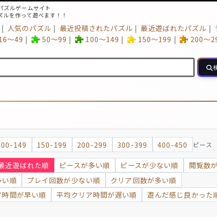
パズルゲームサイト
ズルを作って遊べます！！
人気のパズル
最近投稿されたパズル
最近遊ばれたパズル
16～49
50～99
100～149
150～199
200～2
100-149
150-199
200-299
300-399
400-450
ピース
最近遊ばれた順
ピースが多い順
ピースが少ない順
閲覧数
多い順
プレイ回数が少ない順
クリア回数が多い順
ア時間が早い順
平均クリア時間が遅い順
遊んだ感じ良かった