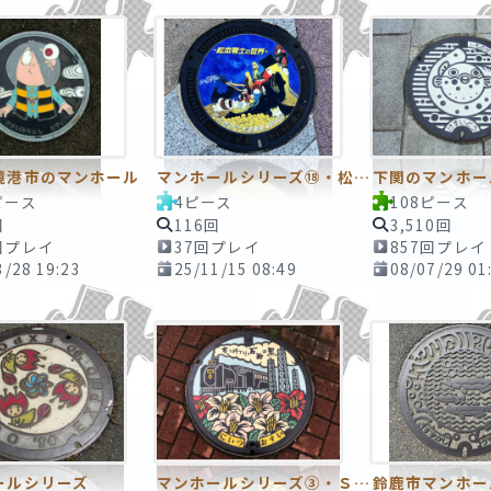
境港市のマンホール
マンホールシリーズ⑱・松本零士の世界
下関のマンホー
ピース
4ピース
108ピース
回
116回
3,510回
回プレイ
37回プレイ
857回プレイ
3/28 19:23
25/11/15 08:49
08/07/29 01
ールシリーズ
マンホールシリーズ③・ＳＬマンホール
鈴鹿市マンホー