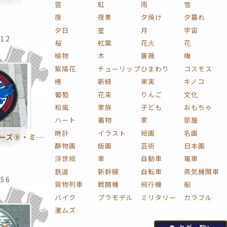
雲
虹
雨
雪
夜
夜景
夕焼け
夕暮れ
夕日
星
月
宇宙
:12
桜
紅葉
花火
花
植物
木
薔薇
梅
紫陽花
チューリップ
ひまわり
コスモス
椿
新緑
果実
キノコ
葡萄
花束
りんご
文化
和風
家族
子ども
おもちゃ
ハート
着物
家
部屋
時計
イラスト
絵画
名画
マンホールシリーズ⑨・ミャクミャクマンホール
静物画
版画
芸術
日本画
浮世絵
車
自動車
電車
鉄道
新幹線
自転車
蒸気機関車
:56
貨物列車
戦闘機
飛行機
船
バイク
プラモデル
ミリタリー
カラフル
激ムズ