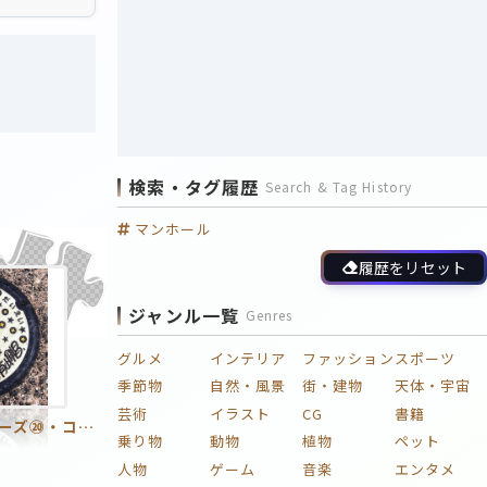
検索・タグ履歴
Search & Tag History
マンホール
履歴をリセット
ジャンル一覧
Genres
グルメ
インテリア
ファッション
スポーツ
季節物
自然・風景
街・建物
天体・宇宙
芸術
イラスト
CG
書籍
マンホールシリーズ⑳・コナン_マンホール２
乗り物
動物
植物
ペット
人物
ゲーム
音楽
エンタメ