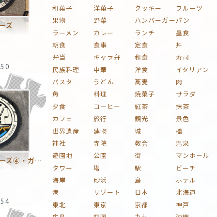
和菓子
洋菓子
クッキー
フルーツ
果物
野菜
ハンバーガー
パン
ーズ
ラーメン
カレー
ランチ
昼食
朝食
食事
定食
丼
弁当
キャラ弁
和食
寿司
:50
民族料理
中華
洋食
イタリアン
パスタ
うどん
蕎麦
肉
魚
料理
焼菓子
サラダ
夕食
コーヒー
紅茶
抹茶
カフェ
旅行
観光
景色
世界遺産
建物
城
橋
神社
寺院
教会
温泉
遊園地
公園
街
マンホール
マンホールシリーズ④・ガンダムマンホール
タワー
塔
駅
ビーチ
海岸
砂浜
島
ホテル
港
リゾート
日本
北海道
:54
東北
東京
京都
神戸
広島
四国
九州
沖縄