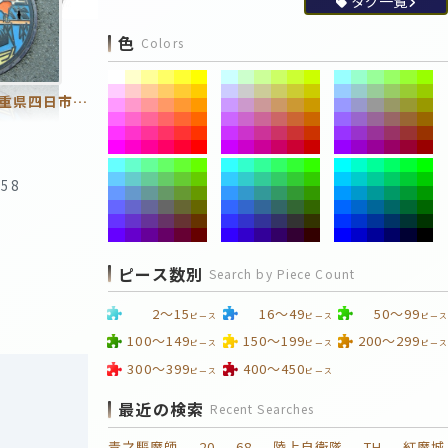
タグ一覧
色
Colors
風の四日市（三重県四日市市のマンホール）
:58
ピース数別
Search by Piece Count
2～15
16～49
50～99
ピース
ピース
ピース
100～149
150～199
200～299
ピース
ピース
ピース
300～399
400～450
ピース
ピース
最近の検索
Recent Searches
青之驅魔師
20
68
陸上自衛隊
TH
紅魔城