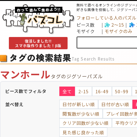
無料で遊べるオンラインのジグソー
好きな画像を投稿して、ジグソーパ
フォローしている人のパズル
ピース数
2～15
モザイク
モザイクのみ
復活しました!!
スマホ版作りました！β版
タグの検索結果
Tag Search Results
マンホール
タグのジグソーパズル
ピース数でフィルタ
全て
2-15
16-49
50-99
並べ替え
日付が新しい順
日付が古い順
閲覧数が少ない順
プレイ回数が
クリア回数が少ない順
平均クリ
見た感じ良かった順