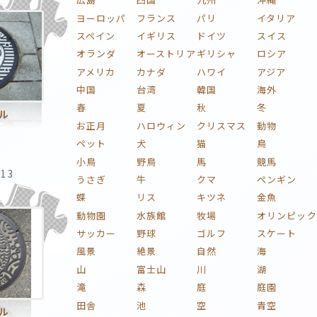
ヨーロッパ
フランス
パリ
イタリア
スペイン
イギリス
ドイツ
スイス
オランダ
オーストリア
ギリシャ
ロシア
アメリカ
カナダ
ハワイ
アジア
中国
台湾
韓国
海外
春
夏
秋
冬
ル
お正月
ハロウィン
クリスマス
動物
ペット
犬
猫
鳥
小鳥
野鳥
馬
競馬
:13
うさぎ
牛
クマ
ペンギン
蝶
リス
キツネ
金魚
動物園
水族館
牧場
オリンピック
サッカー
野球
ゴルフ
スケート
風景
絶景
自然
海
山
富士山
川
湖
滝
森
庭
庭園
田舎
池
空
青空
ル