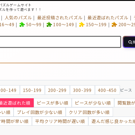
パズルゲームサイト
ズルを作って遊べます！！
人気のパズル
最近投稿されたパズル
最近遊ばれたパズル
16～49
50～99
100～149
150～199
200～2
100-149
150-199
200-299
300-399
400-450
ピース
最近遊ばれた順
ピースが多い順
ピースが少ない順
閲覧数
多い順
プレイ回数が少ない順
クリア回数が多い順
ア時間が早い順
平均クリア時間が遅い順
遊んだ感じ良かった