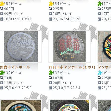
154ピース
154ピース
117
408回
225回
255
49回プレイ
36回プレイ
47
16/03/28 19:33
23/06/24 06:26
20/1
鈴鹿市マンホール
四日市市マンホール(その1)
132ピース
132ピース
4ピ
73回
107回
225
12回プレイ
20回プレイ
76
25/10/17 23:50
25/10/17 23:54
25/0