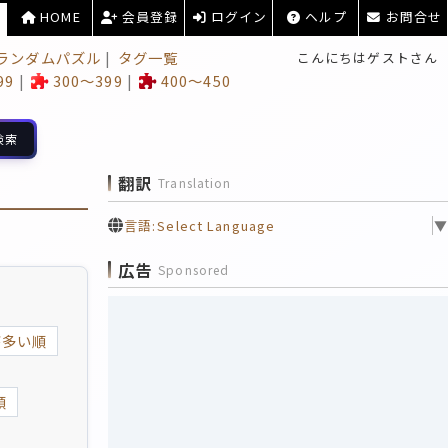
HOME
会員登録
ログイン
ヘルプ
お問合せ
ランダムパズル
タグ一覧
こんにちはゲストさん
99
300～399
400～450
検索
翻訳
Translation
言語:
Select Language
▼
広告
Sponsored
が多い順
順