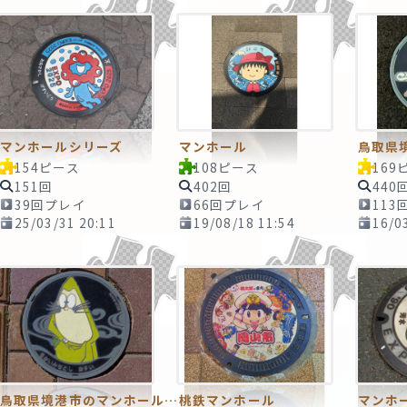
マンホールシリーズ
マンホール
鳥取県
154ピース
108ピース
169
151回
402回
440
39回プレイ
66回プレイ
113
25/03/31 20:11
19/08/18 11:54
16/0
鳥取県境港市のマンホール２
桃鉄マンホール
マンホ