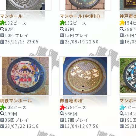
マンホール
マンホール(中津川)
神戸市
132ピース
132ピース
154
82回
87回
388
10回プレイ
15回プレイ
36
25/11/15 23:05
25/08/19 22:50
16/0
桃鉄マンホール
御当地の栓
108ピース
378ピース
4ピ
199回
566回
414
36回プレイ
17回プレイ
191
23/07/22 13:18
13/04/12 07:56
25/0