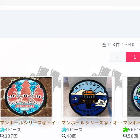
全113件 1〜40
‹
1
マンホールシリーズ⑤・イカのマンホール
マンホールシリーズ㉒・オホーツクタワー・マンホール
4ピース
4ピース
56ピ
337回
40回
50回