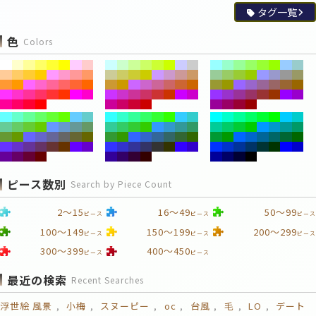
タグ一覧
色
Colors
ピース数別
Search by Piece Count
2～15
16～49
50～99
ピース
ピース
ピース
100～149
150～199
200～299
ピース
ピース
ピース
300～399
400～450
ピース
ピース
最近の検索
Recent Searches
浮世絵 風景
小梅
スヌーピー
oc
台風
毛
LO
デート