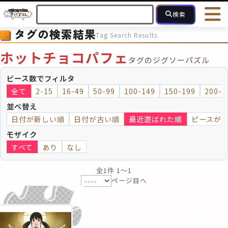
検索
タグの検索結果
Tag Search Results
HOME
会員登録
ログイン
ヘルプ
お問合せ
ホットチョコパフェ
タグのジグソーパズル
フォローしている人のパズル
人気のパズル
最近投稿された
ピース数でフィルタ
全て
2-15
16-49
50-99
100-149
150-199
200-2
2～15
16～49
50～99
100
ピース数
並べ替え
日付が新しい順
日付が古い順
最近遊ばれた順
ピースが
モザイクのみ
モザイク
モザイク
すべて
あり
なし
全1件 1〜1
ページ目へ