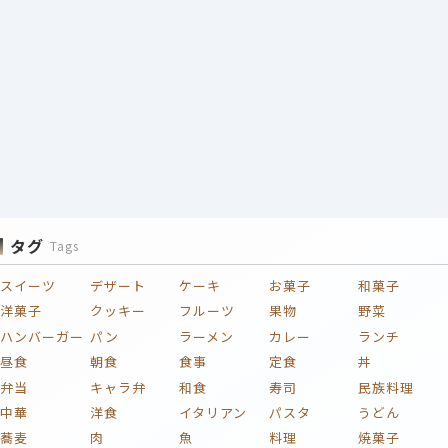
タグ
Tags
スイーツ
デザート
ケーキ
お菓子
和菓子
洋菓子
クッキー
フルーツ
果物
野菜
ハンバーガー
パン
ラーメン
カレー
ランチ
昼食
朝食
食事
定食
丼
弁当
キャラ弁
和食
寿司
民族料理
中華
洋食
イタリアン
パスタ
うどん
蕎麦
肉
魚
料理
焼菓子