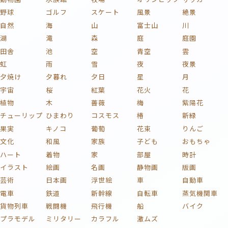
野球
ゴルフ
スケート
風景
絶景
自然
海
山
富士山
川
湖
滝
森
庭
庭園
田舎
池
空
青空
雲
虹
雨
雪
夜
夜景
夕焼け
夕暮れ
夕日
星
月
宇宙
桜
紅葉
花火
花
植物
木
薔薇
梅
紫陽花
チューリップ
ひまわり
コスモス
椿
新緑
果実
キノコ
葡萄
花束
りんご
文化
和風
家族
子ども
おもちゃ
ハート
着物
家
部屋
時計
イラスト
絵画
名画
静物画
版画
芸術
日本画
浮世絵
車
自動車
電車
鉄道
新幹線
自転車
蒸気機関車
貨物列車
戦闘機
飛行機
船
バイク
プラモデル
ミリタリー
カラフル
激ムズ