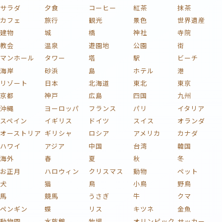
サラダ
夕食
コーヒー
紅茶
抹茶
カフェ
旅行
観光
景色
世界遺産
建物
城
橋
神社
寺院
教会
温泉
遊園地
公園
街
マンホール
タワー
塔
駅
ビーチ
海岸
砂浜
島
ホテル
港
リゾート
日本
北海道
東北
東京
京都
神戸
広島
四国
九州
沖縄
ヨーロッパ
フランス
パリ
イタリア
スペイン
イギリス
ドイツ
スイス
オランダ
オーストリア
ギリシャ
ロシア
アメリカ
カナダ
ハワイ
アジア
中国
台湾
韓国
海外
春
夏
秋
冬
お正月
ハロウィン
クリスマス
動物
ペット
犬
猫
鳥
小鳥
野鳥
馬
競馬
うさぎ
牛
クマ
ペンギン
蝶
リス
キツネ
金魚
動物園
水族館
牧場
オリンピック
サッカー