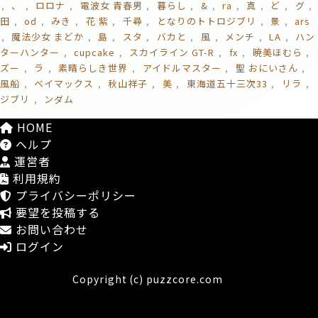
、
ロロナ
電波女 青春男
暮らし
&
ra
真
ど
グ
田
od
みき
花 紫
千尋
となりのトトロジブリ
景
ars
魔法少女 まどか
島
スタ
バカと
風
メンチ
LA
ハン
ターハンター
cupcake
スカイライン GT-R
fx
暁美ほむら
ズー
ラ
素晴らしき世界
アイドルマスター
聖 おにいさん
風船
ベイマックス
秋山祥子
美
東海道五十三次33
リラ
ジブリ
ンダム
HOME
ヘルプ
運営者
利用規約
プライバシーポリシー
要望を投稿する
お問い合わせ
ログイン
Copyright (c) puzzcore.com