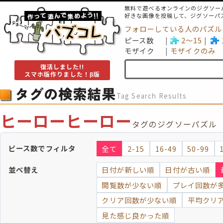
無料で遊べるオンラインのジグソー
好きな画像を投稿して、ジグソーパ
フォローしている人のパズル
ピース数
2～15
モザイク
モザイクのみ
復活しました!!
スマホ版作りました！β版
タグの検索結果
Tag Search Results
ヒーローヒーロー
タグのジグソーパズル
ピース数でフィルタ
全て
2-15
16-49
50-99
並べ替え
日付が新しい順
日付が古い順
閲覧数が少ない順
プレイ回数が
クリア回数が少ない順
平均クリ
見た感じ良かった順