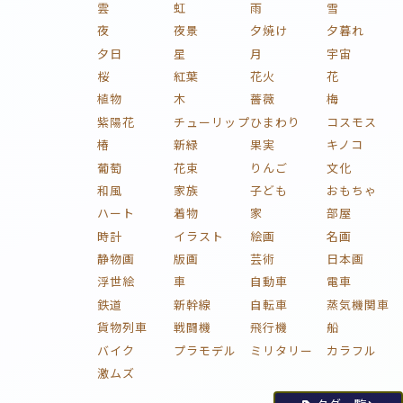
雲
虹
雨
雪
夜
夜景
夕焼け
夕暮れ
夕日
星
月
宇宙
桜
紅葉
花火
花
植物
木
薔薇
梅
紫陽花
チューリップ
ひまわり
コスモス
椿
新緑
果実
キノコ
葡萄
花束
りんご
文化
和風
家族
子ども
おもちゃ
ハート
着物
家
部屋
時計
イラスト
絵画
名画
静物画
版画
芸術
日本画
浮世絵
車
自動車
電車
鉄道
新幹線
自転車
蒸気機関車
貨物列車
戦闘機
飛行機
船
バイク
プラモデル
ミリタリー
カラフル
激ムズ