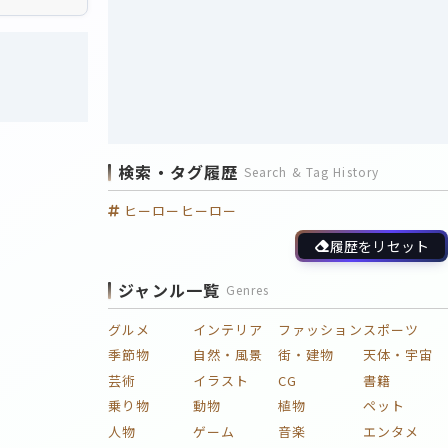
検索・タグ履歴
Search & Tag History
ヒーローヒーロー
履歴をリセット
ジャンル一覧
Genres
グルメ
インテリア
ファッション
スポーツ
季節物
自然・風景
街・建物
天体・宇宙
芸術
イラスト
CG
書籍
乗り物
動物
植物
ペット
人物
ゲーム
音楽
エンタメ