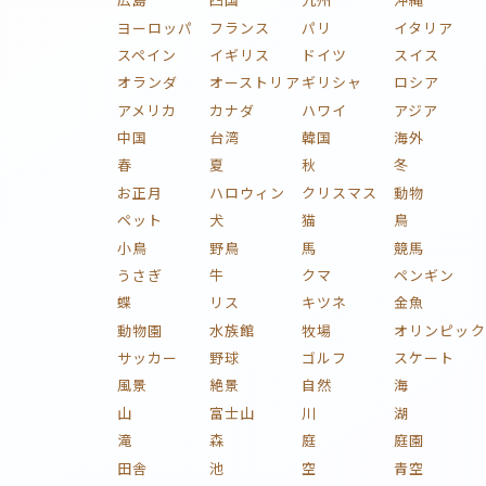
ヨーロッパ
フランス
パリ
イタリア
スペイン
イギリス
ドイツ
スイス
オランダ
オーストリア
ギリシャ
ロシア
アメリカ
カナダ
ハワイ
アジア
中国
台湾
韓国
海外
春
夏
秋
冬
お正月
ハロウィン
クリスマス
動物
ペット
犬
猫
鳥
小鳥
野鳥
馬
競馬
うさぎ
牛
クマ
ペンギン
蝶
リス
キツネ
金魚
動物園
水族館
牧場
オリンピック
サッカー
野球
ゴルフ
スケート
風景
絶景
自然
海
山
富士山
川
湖
滝
森
庭
庭園
田舎
池
空
青空