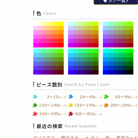
タグ一覧
色
Colors
ピース数別
Search by Piece Count
2～15
16～49
50～99
ピース
ピース
ピース
100～149
150～199
200～299
ピース
ピース
ピース
300～399
400～450
ピース
ピース
最近の検索
Recent Searches
クリスマス
暁のヨナ
イ サン
佐
尾道ラーメ