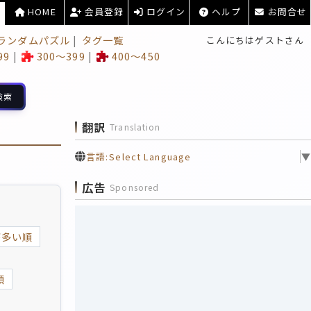
HOME
会員登録
ログイン
ヘルプ
お問合せ
ランダムパズル
タグ一覧
こんにちはゲストさん
99
300～399
400～450
検索
翻訳
Translation
言語:
Select Language
▼
広告
Sponsored
が多い順
順