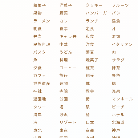
和菓子
洋菓子
クッキー
フルーツ
果物
野菜
ハンバーガー
パン
ラーメン
カレー
ランチ
昼食
朝食
食事
定食
丼
弁当
キャラ弁
和食
寿司
民族料理
中華
洋食
イタリアン
パスタ
うどん
蕎麦
肉
魚
料理
焼菓子
サラダ
夕食
コーヒー
紅茶
抹茶
カフェ
旅行
観光
景色
世界遺産
建物
城
橋
神社
寺院
教会
温泉
遊園地
公園
街
マンホール
タワー
塔
駅
ビーチ
海岸
砂浜
島
ホテル
港
リゾート
日本
北海道
東北
東京
京都
神戸
広島
四国
九州
沖縄