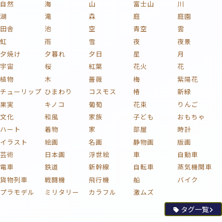
自然
海
山
富士山
川
湖
滝
森
庭
庭園
田舎
池
空
青空
雲
虹
雨
雪
夜
夜景
夕焼け
夕暮れ
夕日
星
月
宇宙
桜
紅葉
花火
花
植物
木
薔薇
梅
紫陽花
チューリップ
ひまわり
コスモス
椿
新緑
果実
キノコ
葡萄
花束
りんご
文化
和風
家族
子ども
おもちゃ
ハート
着物
家
部屋
時計
イラスト
絵画
名画
静物画
版画
芸術
日本画
浮世絵
車
自動車
電車
鉄道
新幹線
自転車
蒸気機関車
貨物列車
戦闘機
飛行機
船
バイク
プラモデル
ミリタリー
カラフル
激ムズ
タグ一覧