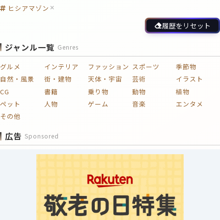
ヒシアマゾン
履歴をリセット
ジャンル一覧
Genres
グルメ
インテリア
ファッション
スポーツ
季節物
自然・風景
街・建物
天体・宇宙
芸術
イラスト
CG
書籍
乗り物
動物
植物
ペット
人物
ゲーム
音楽
エンタメ
その他
広告
Sponsored