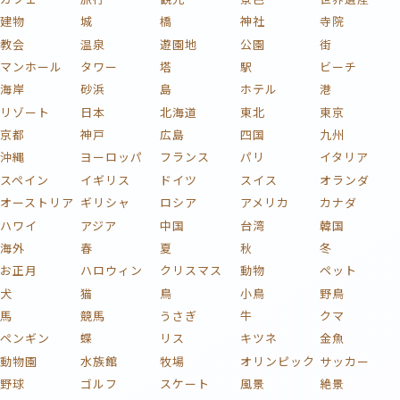
建物
城
橋
神社
寺院
教会
温泉
遊園地
公園
街
マンホール
タワー
塔
駅
ビーチ
海岸
砂浜
島
ホテル
港
リゾート
日本
北海道
東北
東京
京都
神戸
広島
四国
九州
沖縄
ヨーロッパ
フランス
パリ
イタリア
スペイン
イギリス
ドイツ
スイス
オランダ
オーストリア
ギリシャ
ロシア
アメリカ
カナダ
ハワイ
アジア
中国
台湾
韓国
海外
春
夏
秋
冬
お正月
ハロウィン
クリスマス
動物
ペット
犬
猫
鳥
小鳥
野鳥
馬
競馬
うさぎ
牛
クマ
ペンギン
蝶
リス
キツネ
金魚
動物園
水族館
牧場
オリンピック
サッカー
野球
ゴルフ
スケート
風景
絶景