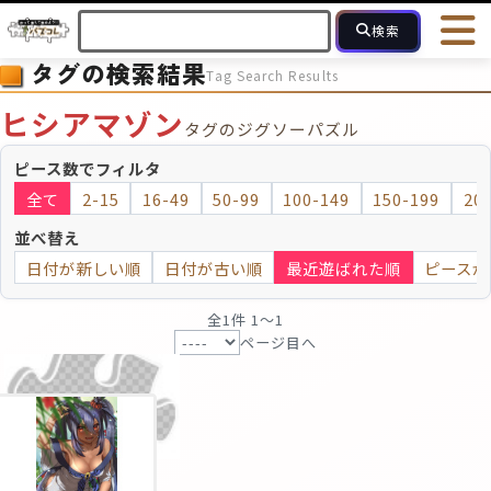
検索
タグの検索結果
Tag Search Results
HOME
会員登録
ログイン
ヘルプ
お問合せ
ヒシアマゾン
タグのジグソーパズル
フォローしている人のパズル
人気のパズル
最近投稿された
ピース数でフィルタ
全て
2-15
16-49
50-99
100-149
150-199
20
2～15
16～49
50～99
100
ピース数
並べ替え
日付が新しい順
日付が古い順
最近遊ばれた順
ピースが
モザイクのみ
モザイク
全1件 1〜1
ページ目へ