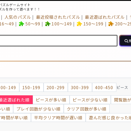
パズルゲームサイト
ズルを作って遊べます！！
人気のパズル
最近投稿されたパズル
最近遊ばれたパズル
16～49
50～99
100～149
150～199
200～2
100-149
150-199
200-299
300-399
400-450
ピース
最近遊ばれた順
ピースが多い順
ピースが少ない順
閲覧数
多い順
プレイ回数が少ない順
クリア回数が多い順
ア時間が早い順
平均クリア時間が遅い順
遊んだ感じ良かった