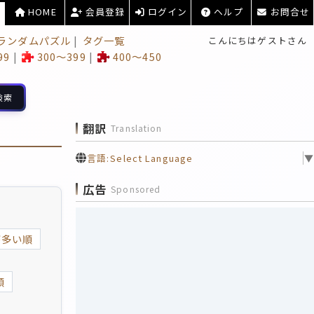
HOME
会員登録
ログイン
ヘルプ
お問合せ
ランダムパズル
タグ一覧
こんにちはゲストさん
99
300～399
400～450
検索
翻訳
Translation
言語:
Select Language
▼
広告
Sponsored
が多い順
順