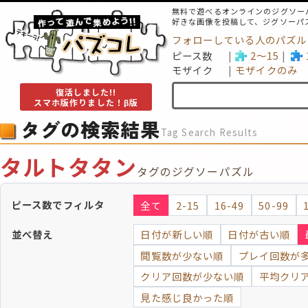
無料で遊べるオンラインのジグソー
好きな画像を投稿して、ジグソーパ
フォローしている人のパズル
ピース数
2～15
モザイク
モザイクのみ
復活しました!!
スマホ版作りました！β版
タグの検索結果
Tag Search Results
タルトタタン
タグのジグソーパズル
ピース数でフィルタ
全て
2-15
16-49
50-99
並べ替え
日付が新しい順
日付が古い順
閲覧数が少ない順
プレイ回数が
クリア回数が少ない順
平均クリ
見た感じ良かった順