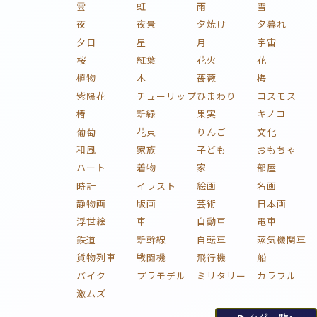
雲
虹
雨
雪
夜
夜景
夕焼け
夕暮れ
夕日
星
月
宇宙
桜
紅葉
花火
花
植物
木
薔薇
梅
紫陽花
チューリップ
ひまわり
コスモス
椿
新緑
果実
キノコ
葡萄
花束
りんご
文化
和風
家族
子ども
おもちゃ
ハート
着物
家
部屋
時計
イラスト
絵画
名画
静物画
版画
芸術
日本画
浮世絵
車
自動車
電車
鉄道
新幹線
自転車
蒸気機関車
貨物列車
戦闘機
飛行機
船
バイク
プラモデル
ミリタリー
カラフル
激ムズ