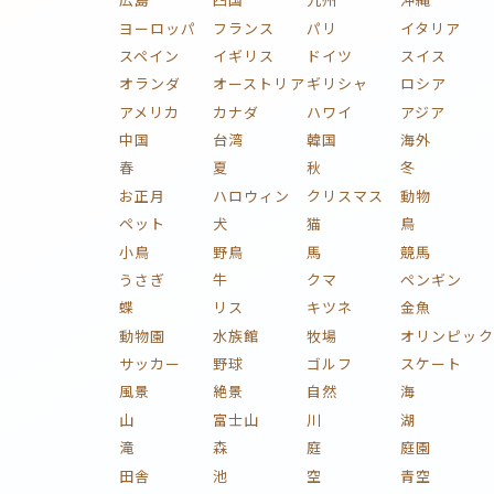
ヨーロッパ
フランス
パリ
イタリア
スペイン
イギリス
ドイツ
スイス
オランダ
オーストリア
ギリシャ
ロシア
アメリカ
カナダ
ハワイ
アジア
中国
台湾
韓国
海外
春
夏
秋
冬
お正月
ハロウィン
クリスマス
動物
ペット
犬
猫
鳥
小鳥
野鳥
馬
競馬
うさぎ
牛
クマ
ペンギン
蝶
リス
キツネ
金魚
動物園
水族館
牧場
オリンピック
サッカー
野球
ゴルフ
スケート
風景
絶景
自然
海
山
富士山
川
湖
滝
森
庭
庭園
田舎
池
空
青空