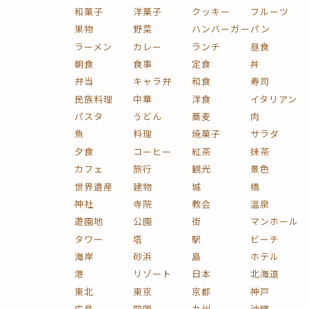
和菓子
洋菓子
クッキー
フルーツ
果物
野菜
ハンバーガー
パン
ラーメン
カレー
ランチ
昼食
朝食
食事
定食
丼
弁当
キャラ弁
和食
寿司
民族料理
中華
洋食
イタリアン
パスタ
うどん
蕎麦
肉
魚
料理
焼菓子
サラダ
夕食
コーヒー
紅茶
抹茶
カフェ
旅行
観光
景色
世界遺産
建物
城
橋
神社
寺院
教会
温泉
遊園地
公園
街
マンホール
タワー
塔
駅
ビーチ
海岸
砂浜
島
ホテル
港
リゾート
日本
北海道
東北
東京
京都
神戸
広島
四国
九州
沖縄