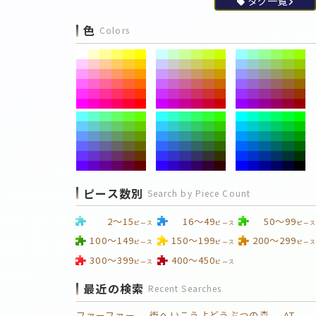
タグ一覧
色
Colors
ピース数別
Search by Piece Count
2～15
16～49
50～99
ピース
ピース
ピース
100～149
150～199
200～299
ピース
ピース
ピース
300～399
400～450
ピース
ピース
最近の検索
Recent Searches
ファーファー
街へいこうよどうぶつの森
AT