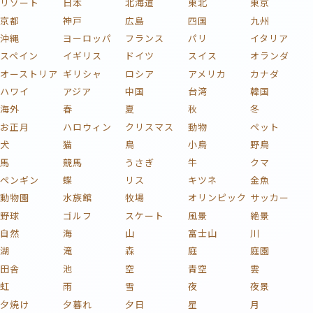
リゾート
日本
北海道
東北
東京
京都
神戸
広島
四国
九州
沖縄
ヨーロッパ
フランス
パリ
イタリア
スペイン
イギリス
ドイツ
スイス
オランダ
オーストリア
ギリシャ
ロシア
アメリカ
カナダ
ハワイ
アジア
中国
台湾
韓国
海外
春
夏
秋
冬
お正月
ハロウィン
クリスマス
動物
ペット
犬
猫
鳥
小鳥
野鳥
馬
競馬
うさぎ
牛
クマ
ペンギン
蝶
リス
キツネ
金魚
動物園
水族館
牧場
オリンピック
サッカー
野球
ゴルフ
スケート
風景
絶景
自然
海
山
富士山
川
湖
滝
森
庭
庭園
田舎
池
空
青空
雲
虹
雨
雪
夜
夜景
夕焼け
夕暮れ
夕日
星
月