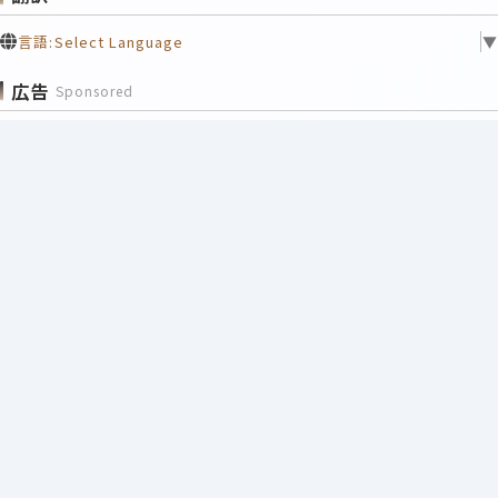
言語:
Select Language
▼
広告
Sponsored