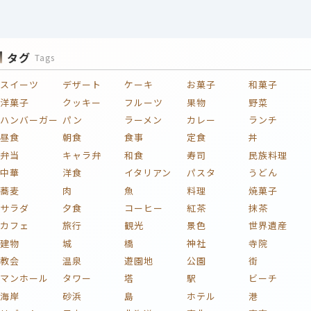
タグ
Tags
スイーツ
デザート
ケーキ
お菓子
和菓子
洋菓子
クッキー
フルーツ
果物
野菜
ハンバーガー
パン
ラーメン
カレー
ランチ
昼食
朝食
食事
定食
丼
弁当
キャラ弁
和食
寿司
民族料理
中華
洋食
イタリアン
パスタ
うどん
蕎麦
肉
魚
料理
焼菓子
サラダ
夕食
コーヒー
紅茶
抹茶
カフェ
旅行
観光
景色
世界遺産
建物
城
橋
神社
寺院
教会
温泉
遊園地
公園
街
マンホール
タワー
塔
駅
ビーチ
海岸
砂浜
島
ホテル
港