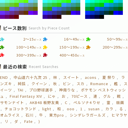
ピース数別
Search by Piece Count
2～15
16～49
50～99
ピース
ピース
ピース
100～149
150～199
200～299
ピース
ピース
ピース
300～399
400～450
ピース
ピース
最近の検索
Recent Searches
END
中山道六十九次 25
林
スイート
acons
夏 祭り
ラ
ンズキ
純狐
クイーン
秋
ビン
スカ
Romance
艦
ス
イーツ
TAI
プロ野球選手
神南りな
ポケモン ベストウィッシ
ュ
Final Fantasy XIV
にゃ
お
70ピース
連
グル
戦
サモンナイト
AKB48 板野友美
C
ペルソナ4 りせ
霊
版画
チョコットランド
light
和
ooo
1
susan
カラ
る
オムライス
石川
牛
東方pro
シンデレラガールズ
ヒマラヤ
リ
ダ
Fate
)