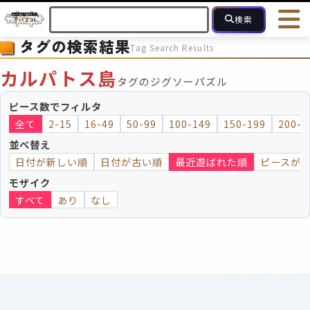
検索
タグの検索結果
Tag Search Results
HOME
会員登録
ログイン
ヘルプ
お問合せ
カルパトス島
タグのジグソーパズル
フォローしている人のパズル
人気のパズル
最近投稿された
ピース数でフィルタ
全て
2-15
16-49
50-99
100-149
150-199
200-2
2～15
16～49
50～99
100
ピース数
並べ替え
日付が新しい順
日付が古い順
最近遊ばれた順
ピースが
モザイクのみ
モザイク
モザイク
すべて
あり
なし