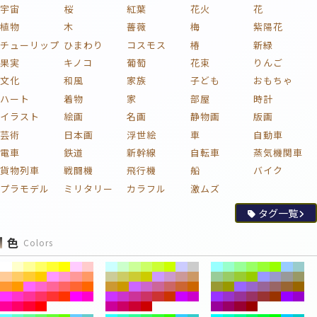
宇宙
桜
紅葉
花火
花
植物
木
薔薇
梅
紫陽花
チューリップ
ひまわり
コスモス
椿
新緑
果実
キノコ
葡萄
花束
りんご
文化
和風
家族
子ども
おもちゃ
ハート
着物
家
部屋
時計
イラスト
絵画
名画
静物画
版画
芸術
日本画
浮世絵
車
自動車
電車
鉄道
新幹線
自転車
蒸気機関車
貨物列車
戦闘機
飛行機
船
バイク
プラモデル
ミリタリー
カラフル
激ムズ
タグ一覧
色
Colors