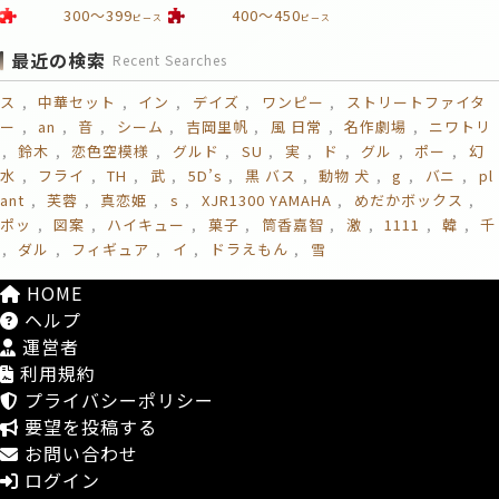
300～399
400～450
ピース
ピース
最近の検索
Recent Searches
ス
中華セット
イン
デイズ
ワンピー
ストリートファイタ
ー
an
音
シーム
吉岡里帆
風 日常
名作劇場
ニワトリ
鈴木
恋色空模様
グルド
SU
実
ド
グル
ポー
幻
水
フライ
TH
武
5D’s
黒 バス
動物 犬
g
バニ
pl
ant
芙蓉
真恋姫
s
XJR1300 YAMAHA
めだかボックス
ポッ
図案
ハイキュー
菓子
筒香嘉智
激
1111
韓
千
ダル
フィギュア
イ
ドラえもん
雪
HOME
ヘルプ
運営者
利用規約
プライバシーポリシー
要望を投稿する
お問い合わせ
ログイン