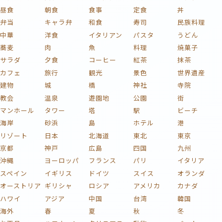
昼食
朝食
食事
定食
丼
弁当
キャラ弁
和食
寿司
民族料理
中華
洋食
イタリアン
パスタ
うどん
蕎麦
肉
魚
料理
焼菓子
サラダ
夕食
コーヒー
紅茶
抹茶
カフェ
旅行
観光
景色
世界遺産
建物
城
橋
神社
寺院
教会
温泉
遊園地
公園
街
マンホール
タワー
塔
駅
ビーチ
海岸
砂浜
島
ホテル
港
リゾート
日本
北海道
東北
東京
京都
神戸
広島
四国
九州
沖縄
ヨーロッパ
フランス
パリ
イタリア
スペイン
イギリス
ドイツ
スイス
オランダ
オーストリア
ギリシャ
ロシア
アメリカ
カナダ
ハワイ
アジア
中国
台湾
韓国
海外
春
夏
秋
冬