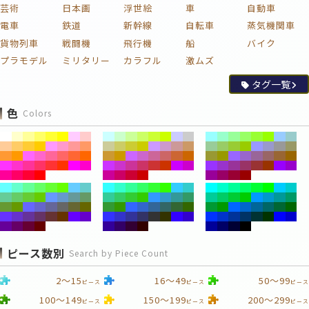
芸術
日本画
浮世絵
車
自動車
電車
鉄道
新幹線
自転車
蒸気機関車
貨物列車
戦闘機
飛行機
船
バイク
プラモデル
ミリタリー
カラフル
激ムズ
タグ一覧
色
Colors
ピース数別
Search by Piece Count
2～15
16～49
50～99
ピース
ピース
ピース
100～149
150～199
200～299
ピース
ピース
ピース