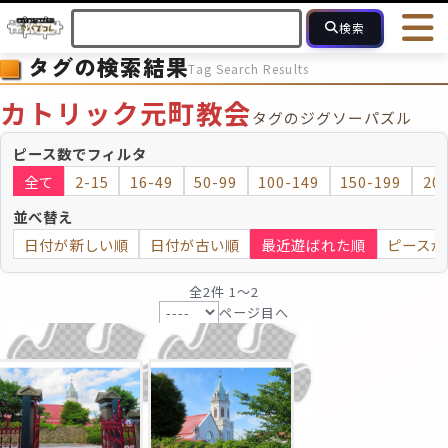
検索
タグの検索結果
Tag Search Results
HOME
会員登録
ログイン
ヘルプ
お問合せ
カトリック元町教会
タグのジグソーパズル
フォローしている人のパズル
人気のパズル
最近投稿された
ピース数でフィルタ
全て
2-15
16-49
50-99
100-149
150-199
20
2～15
16～49
50～99
100
ピース数
並べ替え
日付が新しい順
日付が古い順
最近遊ばれた順
ピースが
モザイクのみ
モザイク
全2件 1〜2
ページ目へ