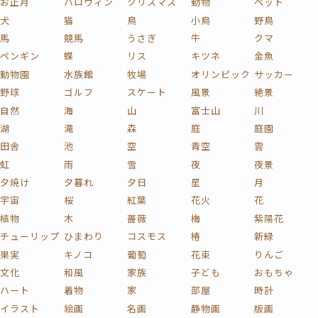
お正月
ハロウィン
クリスマス
動物
ペット
犬
猫
鳥
小鳥
野鳥
馬
競馬
うさぎ
牛
クマ
ペンギン
蝶
リス
キツネ
金魚
動物園
水族館
牧場
オリンピック
サッカー
野球
ゴルフ
スケート
風景
絶景
自然
海
山
富士山
川
湖
滝
森
庭
庭園
田舎
池
空
青空
雲
虹
雨
雪
夜
夜景
夕焼け
夕暮れ
夕日
星
月
宇宙
桜
紅葉
花火
花
植物
木
薔薇
梅
紫陽花
チューリップ
ひまわり
コスモス
椿
新緑
果実
キノコ
葡萄
花束
りんご
文化
和風
家族
子ども
おもちゃ
ハート
着物
家
部屋
時計
イラスト
絵画
名画
静物画
版画