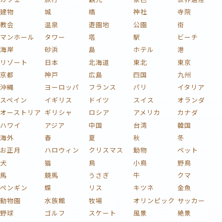
建物
城
橋
神社
寺院
教会
温泉
遊園地
公園
街
マンホール
タワー
塔
駅
ビーチ
海岸
砂浜
島
ホテル
港
リゾート
日本
北海道
東北
東京
京都
神戸
広島
四国
九州
沖縄
ヨーロッパ
フランス
パリ
イタリア
スペイン
イギリス
ドイツ
スイス
オランダ
オーストリア
ギリシャ
ロシア
アメリカ
カナダ
ハワイ
アジア
中国
台湾
韓国
海外
春
夏
秋
冬
お正月
ハロウィン
クリスマス
動物
ペット
犬
猫
鳥
小鳥
野鳥
馬
競馬
うさぎ
牛
クマ
ペンギン
蝶
リス
キツネ
金魚
動物園
水族館
牧場
オリンピック
サッカー
野球
ゴルフ
スケート
風景
絶景