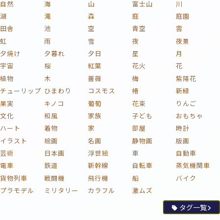
自然
海
山
富士山
川
湖
滝
森
庭
庭園
田舎
池
空
青空
雲
虹
雨
雪
夜
夜景
夕焼け
夕暮れ
夕日
星
月
宇宙
桜
紅葉
花火
花
植物
木
薔薇
梅
紫陽花
チューリップ
ひまわり
コスモス
椿
新緑
果実
キノコ
葡萄
花束
りんご
文化
和風
家族
子ども
おもちゃ
ハート
着物
家
部屋
時計
イラスト
絵画
名画
静物画
版画
芸術
日本画
浮世絵
車
自動車
電車
鉄道
新幹線
自転車
蒸気機関車
貨物列車
戦闘機
飛行機
船
バイク
プラモデル
ミリタリー
カラフル
激ムズ
タグ一覧