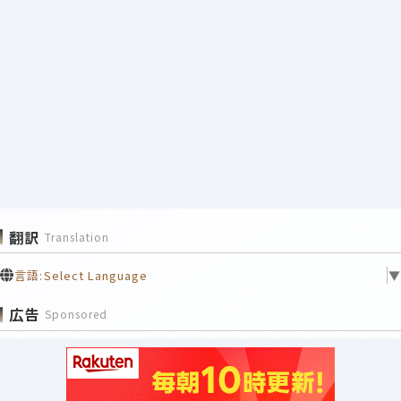
翻訳
Translation
言語:
Select Language
▼
広告
Sponsored