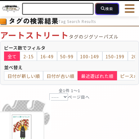
検索
タグの検索結果
Tag Search Results
HOME
会員登録
ログイン
ヘルプ
お問合せ
アートストリート
タグのジグソーパズル
フォローしている人のパズル
人気のパズル
最近投稿された
ピース数でフィルタ
全て
2-15
16-49
50-99
100-149
150-199
20
2～15
16～49
50～99
100
ピース数
並べ替え
日付が新しい順
日付が古い順
最近遊ばれた順
ピースが
モザイクのみ
モザイク
全1件 1〜1
ページ目へ