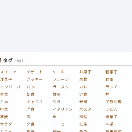
タグ
Tags
スイーツ
デザート
ケーキ
お菓子
和菓子
洋菓子
クッキー
フルーツ
果物
野菜
ハンバーガー
パン
ラーメン
カレー
ランチ
昼食
朝食
食事
定食
丼
弁当
キャラ弁
和食
寿司
民族料理
中華
洋食
イタリアン
パスタ
うどん
蕎麦
肉
魚
料理
焼菓子
サラダ
夕食
コーヒー
紅茶
抹茶
カフェ
旅行
観光
景色
世界遺産