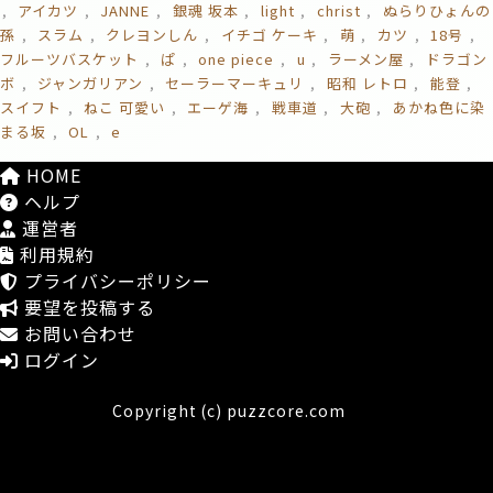
アイカツ
JANNE
銀魂 坂本
light
christ
ぬらりひょんの
孫
スラム
クレヨンしん
イチゴ ケーキ
萌
カツ
18号
フルーツバスケット
ぱ
one piece
u
ラーメン屋
ドラゴン
ボ
ジャンガリアン
セーラーマーキュリ
昭和 レトロ
能登
スイフト
ねこ 可愛い
エーゲ海
戦車道
大砲
あかね色に染
まる坂
OL
e
HOME
ヘルプ
運営者
利用規約
プライバシーポリシー
要望を投稿する
お問い合わせ
ログイン
Copyright (c) puzzcore.com