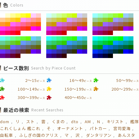
色
Colors
ピース数別
Search by Piece Count
2～15
16～49
50～99
ピース
ピース
ピース
100～149
150～199
200～299
ピース
ピース
ピース
300～399
400～450
ピース
ピース
最近の検索
Recent Searches
dom
リ
スト
雲
くまの
dto
AM
N
キリスト
艦隊
これくしょん 艦これ
そ
オーナメント
パトカー
宮司愛海
自転車
ふしぎの国のアリス
マ
沢
ダンタリアン
あんスタ