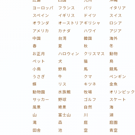
ヨーロッパ
フランス
パリ
イタリア
スペイン
イギリス
ドイツ
スイス
オランダ
オーストリア
ギリシャ
ロシア
アメリカ
カナダ
ハワイ
アジア
中国
台湾
韓国
海外
春
夏
秋
冬
お正月
ハロウィン
クリスマス
動物
ペット
犬
猫
鳥
小鳥
野鳥
馬
競馬
うさぎ
牛
クマ
ペンギン
蝶
リス
キツネ
金魚
動物園
水族館
牧場
オリンピック
サッカー
野球
ゴルフ
スケート
風景
絶景
自然
海
山
富士山
川
湖
滝
森
庭
庭園
田舎
池
空
青空