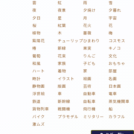
雲
虹
雨
雪
夜
夜景
夕焼け
夕暮れ
夕日
星
月
宇宙
桜
紅葉
花火
花
植物
木
薔薇
梅
紫陽花
チューリップ
ひまわり
コスモス
椿
新緑
果実
キノコ
葡萄
花束
りんご
文化
和風
家族
子ども
おもちゃ
ハート
着物
家
部屋
時計
イラスト
絵画
名画
静物画
版画
芸術
日本画
浮世絵
車
自動車
電車
鉄道
新幹線
自転車
蒸気機関車
貨物列車
戦闘機
飛行機
船
バイク
プラモデル
ミリタリー
カラフル
激ムズ