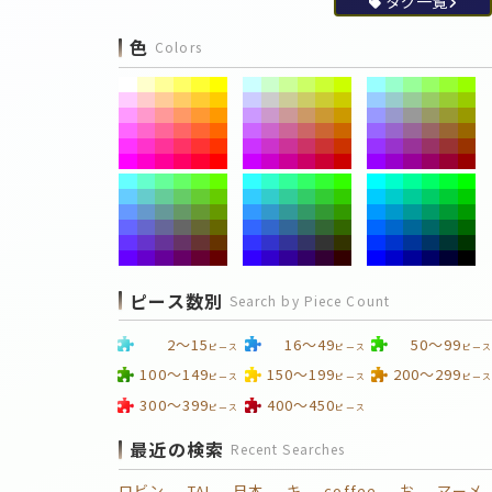
タグ一覧
色
Colors
ピース数別
Search by Piece Count
2～15
16～49
50～99
ピース
ピース
ピース
100～149
150～199
200～299
ピース
ピース
ピース
300～399
400～450
ピース
ピース
最近の検索
Recent Searches
ロビン
TAI
日本
キ
coffee
お
マーメ