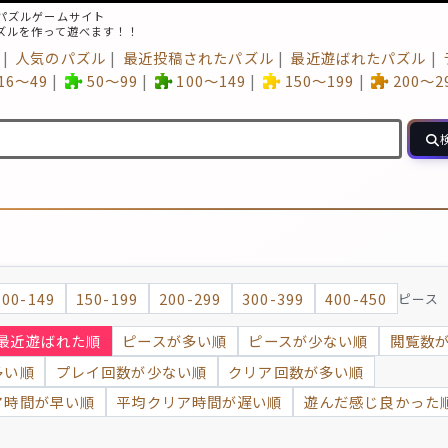
パズルゲームサイト
ズルを作って遊べます！！
人気のパズル
最近投稿されたパズル
最近遊ばれたパズル
16～49
50～99
100～149
150～199
200～2
100-149
150-199
200-299
300-399
400-450
ピース
最近遊ばれた順
ピースが多い順
ピースが少ない順
閲覧数
多い順
プレイ回数が少ない順
クリア回数が多い順
ア時間が早い順
平均クリア時間が遅い順
遊んだ感じ良かった