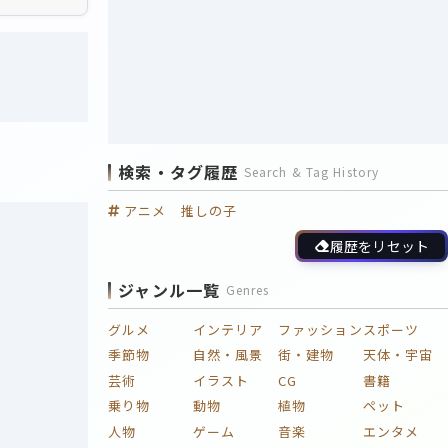
検索・タグ履歴
Search & Tag History
アニメ 推しの子
履歴をリセット
ジャンル一覧
Genres
グルメ
インテリア
ファッション
スポーツ
季節物
自然・風景
街・建物
天体・宇宙
芸術
イラスト
CG
書籍
乗り物
動物
植物
ペット
人物
ゲーム
音楽
エンタメ