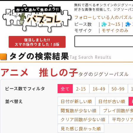
無料で遊べるオンラインのジグソー
好きな画像を投稿して、ジグソーパ
フォローしている人のパズル
ピース数
2～15
モザイク
モザイクのみ
復活しました!!
スマホ版作りました！β版
タグの検索結果
Tag Search Results
アニメ 推しの子
タグのジグソーパズル
ピース数でフィルタ
全て
2-15
16-49
50-99
並べ替え
日付が新しい順
日付が古い順
閲覧数が少ない順
プレイ回数が
クリア回数が少ない順
平均クリ
見た感じ良かった順