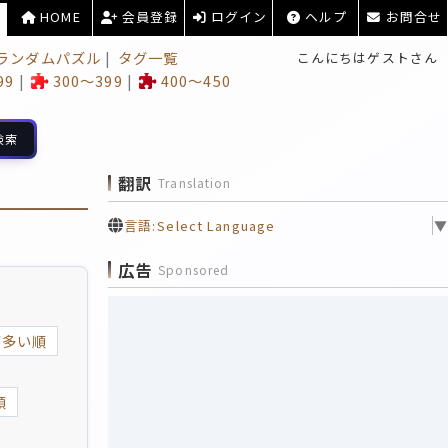
HOME
会員登録
ログイン
ヘルプ
お問合せ
ランダムパズル
タグ一覧
こんにちはゲストさん
99
300～399
400～450
検索
翻訳
Translation
言語:
Select Language
▼
広告
Sponsored
が多い順
順