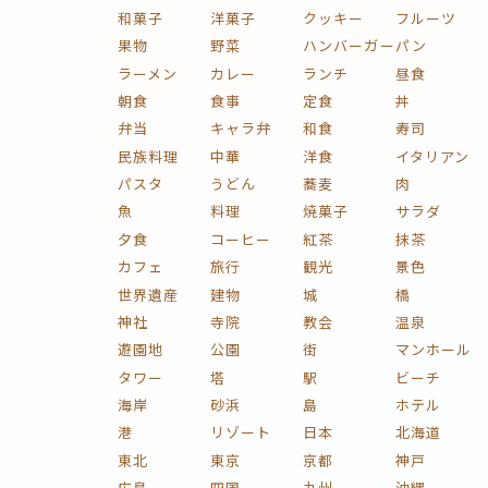
和菓子
洋菓子
クッキー
フルーツ
果物
野菜
ハンバーガー
パン
ラーメン
カレー
ランチ
昼食
朝食
食事
定食
丼
弁当
キャラ弁
和食
寿司
民族料理
中華
洋食
イタリアン
パスタ
うどん
蕎麦
肉
魚
料理
焼菓子
サラダ
夕食
コーヒー
紅茶
抹茶
カフェ
旅行
観光
景色
世界遺産
建物
城
橋
神社
寺院
教会
温泉
遊園地
公園
街
マンホール
タワー
塔
駅
ビーチ
海岸
砂浜
島
ホテル
港
リゾート
日本
北海道
東北
東京
京都
神戸
広島
四国
九州
沖縄