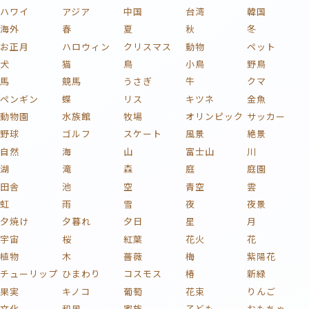
ハワイ
アジア
中国
台湾
韓国
海外
春
夏
秋
冬
お正月
ハロウィン
クリスマス
動物
ペット
犬
猫
鳥
小鳥
野鳥
馬
競馬
うさぎ
牛
クマ
ペンギン
蝶
リス
キツネ
金魚
動物園
水族館
牧場
オリンピック
サッカー
野球
ゴルフ
スケート
風景
絶景
自然
海
山
富士山
川
湖
滝
森
庭
庭園
田舎
池
空
青空
雲
虹
雨
雪
夜
夜景
夕焼け
夕暮れ
夕日
星
月
宇宙
桜
紅葉
花火
花
植物
木
薔薇
梅
紫陽花
チューリップ
ひまわり
コスモス
椿
新緑
果実
キノコ
葡萄
花束
りんご
文化
和風
家族
子ども
おもちゃ