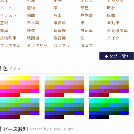
ハート
着物
家
部屋
時計
イラスト
絵画
名画
静物画
版画
芸術
日本画
浮世絵
車
自動車
電車
鉄道
新幹線
自転車
蒸気機関車
貨物列車
戦闘機
飛行機
船
バイク
プラモデル
ミリタリー
カラフル
激ムズ
タグ一覧
色
Colors
ピース数別
Search by Piece Count