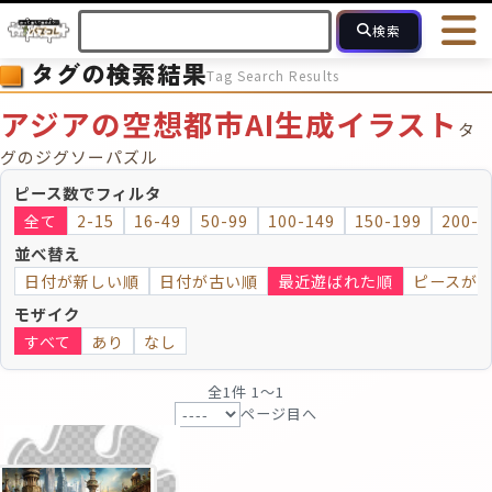
検索
タグの検索結果
Tag Search Results
HOME
会員登録
ログイン
ヘルプ
お問合せ
アジアの空想都市AI生成イラスト
タ
フォローしている人のパズル
人気のパズル
最近投稿された
グのジグソーパズル
ピース数でフィルタ
2～15
16～49
50～99
100
ピース数
全て
2-15
16-49
50-99
100-149
150-199
200-2
並べ替え
モザイクのみ
モザイク
日付が新しい順
日付が古い順
最近遊ばれた順
ピースが
モザイク
すべて
あり
なし
全1件 1〜1
ページ目へ