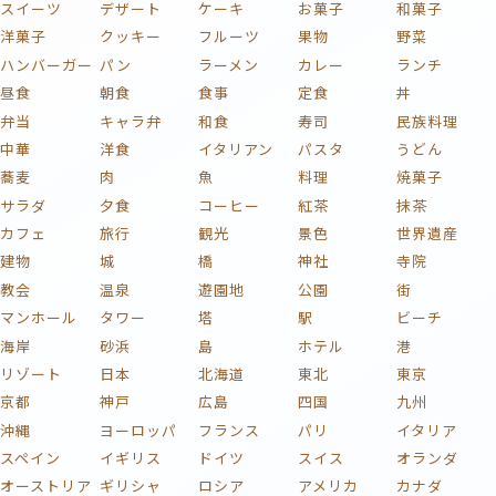
スイーツ
デザート
ケーキ
お菓子
和菓子
洋菓子
クッキー
フルーツ
果物
野菜
ハンバーガー
パン
ラーメン
カレー
ランチ
昼食
朝食
食事
定食
丼
弁当
キャラ弁
和食
寿司
民族料理
中華
洋食
イタリアン
パスタ
うどん
蕎麦
肉
魚
料理
焼菓子
サラダ
夕食
コーヒー
紅茶
抹茶
カフェ
旅行
観光
景色
世界遺産
建物
城
橋
神社
寺院
教会
温泉
遊園地
公園
街
マンホール
タワー
塔
駅
ビーチ
海岸
砂浜
島
ホテル
港
リゾート
日本
北海道
東北
東京
京都
神戸
広島
四国
九州
沖縄
ヨーロッパ
フランス
パリ
イタリア
スペイン
イギリス
ドイツ
スイス
オランダ
オーストリア
ギリシャ
ロシア
アメリカ
カナダ