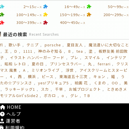
2～15
16～49
50～99
ピース
ピース
ピース
100～149
150～199
200～299
ピース
ピース
ピース
300～399
400～450
ピース
ピース
最近の検索
Recent Searches
fl
歌い手
テニプ
porsche
夏目友人
魔法遣いに大切なこと
王
D
1111
神のみぞ知る
8
tea
塗
板野友美 前田敦
子
イラスト ハンバーガー フード
プレ
スマイル
インテリア
昭和 レトロ
夏の日
プリンセスラバー
丸
ferrari
クリス
マス 風景
A
ミリオンライブ
浮世
アイスクリームとスヌーピ
ー
4
西
横浜
ピース
東海道五十三次
キョン
姬
う
たの☆プリンスさ
yes!プリキュア5
絵画 花
くまの
OO
美
ラッキードッグ1
スカ
千早
お城プロジェクト
ときめきメ
モリアルGirl'sSide2
ボカロ
o
グレ
T B
HOME
ヘルプ
運営者
利用規約