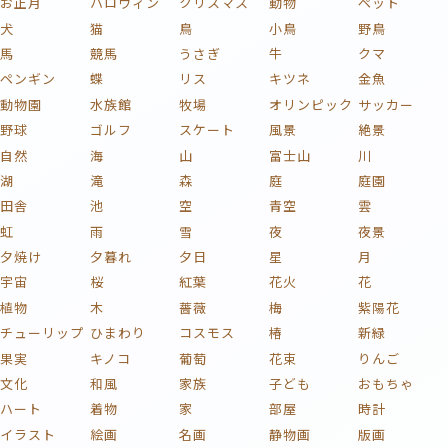
お正月
ハロウィン
クリスマス
動物
ペット
犬
猫
鳥
小鳥
野鳥
馬
競馬
うさぎ
牛
クマ
ペンギン
蝶
リス
キツネ
金魚
動物園
水族館
牧場
オリンピック
サッカー
野球
ゴルフ
スケート
風景
絶景
自然
海
山
富士山
川
湖
滝
森
庭
庭園
田舎
池
空
青空
雲
虹
雨
雪
夜
夜景
夕焼け
夕暮れ
夕日
星
月
宇宙
桜
紅葉
花火
花
植物
木
薔薇
梅
紫陽花
チューリップ
ひまわり
コスモス
椿
新緑
果実
キノコ
葡萄
花束
りんご
文化
和風
家族
子ども
おもちゃ
ハート
着物
家
部屋
時計
イラスト
絵画
名画
静物画
版画