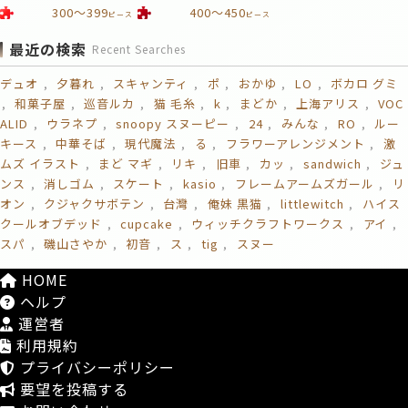
300～399
400～450
ピース
ピース
最近の検索
Recent Searches
デュオ
夕暮れ
スキャンティ
ポ
おかゆ
LO
ボカロ グミ
和菓子屋
巡音ルカ
猫 毛糸
k
まどか
上海アリス
VOC
ALID
ウラネプ
snoopy スヌーピー
24
みんな
RO
ルー
キース
中華そば
現代魔法
る
フラワーアレンジメント
激
ムズ イラスト
まど マギ
リキ
旧車
カッ
sandwich
ジュ
ンス
消しゴム
スケート
kasio
フレームアームズガール
リ
オン
クジャクサボテン
台灣
俺妹 黒猫
littlewitch
ハイス
クールオブデッド
cupcake
ウィッチクラフトワークス
アイ
スパ
磯山さやか
初音
ス
tig
スヌー
HOME
ヘルプ
運営者
利用規約
プライバシーポリシー
要望を投稿する