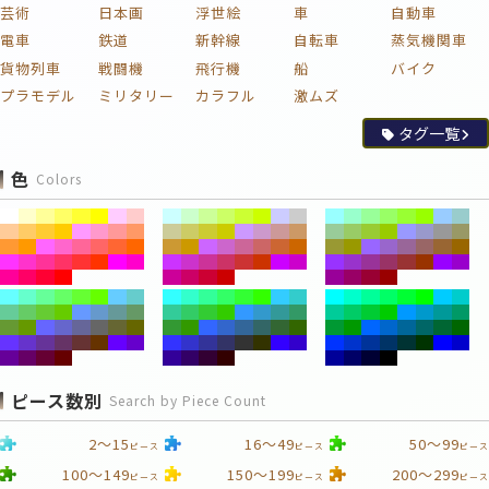
芸術
日本画
浮世絵
車
自動車
電車
鉄道
新幹線
自転車
蒸気機関車
貨物列車
戦闘機
飛行機
船
バイク
プラモデル
ミリタリー
カラフル
激ムズ
タグ一覧
色
Colors
ピース数別
Search by Piece Count
2～15
16～49
50～99
ピース
ピース
ピース
100～149
150～199
200～299
ピース
ピース
ピース