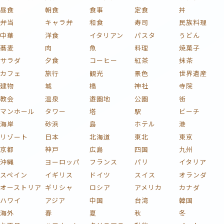
昼食
朝食
食事
定食
丼
弁当
キャラ弁
和食
寿司
民族料理
中華
洋食
イタリアン
パスタ
うどん
蕎麦
肉
魚
料理
焼菓子
サラダ
夕食
コーヒー
紅茶
抹茶
カフェ
旅行
観光
景色
世界遺産
建物
城
橋
神社
寺院
教会
温泉
遊園地
公園
街
マンホール
タワー
塔
駅
ビーチ
海岸
砂浜
島
ホテル
港
リゾート
日本
北海道
東北
東京
京都
神戸
広島
四国
九州
沖縄
ヨーロッパ
フランス
パリ
イタリア
スペイン
イギリス
ドイツ
スイス
オランダ
オーストリア
ギリシャ
ロシア
アメリカ
カナダ
ハワイ
アジア
中国
台湾
韓国
海外
春
夏
秋
冬