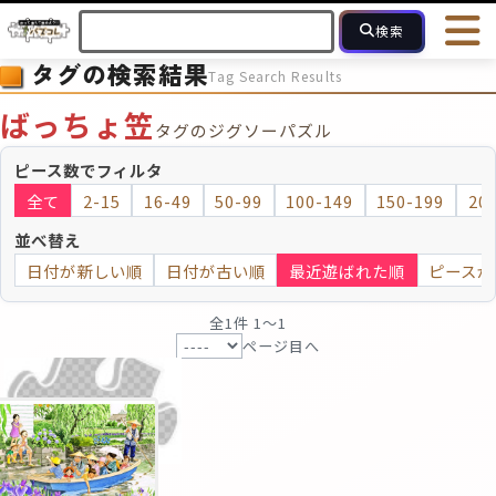
検索
タグの検索結果
Tag Search Results
HOME
会員登録
ログイン
ヘルプ
お問合せ
ばっちょ笠
タグのジグソーパズル
フォローしている人のパズル
人気のパズル
最近投稿された
ピース数でフィルタ
全て
2-15
16-49
50-99
100-149
150-199
20
2～15
16～49
50～99
100
ピース数
並べ替え
日付が新しい順
日付が古い順
最近遊ばれた順
ピースが
モザイクのみ
モザイク
全1件 1〜1
ページ目へ