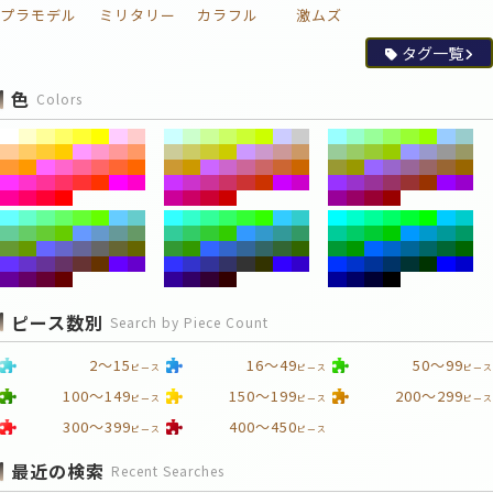
プラモデル
ミリタリー
カラフル
激ムズ
タグ一覧
色
Colors
ピース数別
Search by Piece Count
2～15
16～49
50～99
ピース
ピース
ピース
100～149
150～199
200～299
ピース
ピース
ピース
300～399
400～450
ピース
ピース
最近の検索
Recent Searches