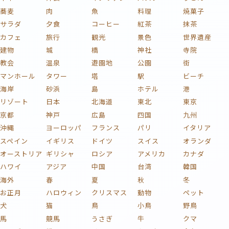
蕎麦
肉
魚
料理
焼菓子
サラダ
夕食
コーヒー
紅茶
抹茶
カフェ
旅行
観光
景色
世界遺産
建物
城
橋
神社
寺院
教会
温泉
遊園地
公園
街
マンホール
タワー
塔
駅
ビーチ
海岸
砂浜
島
ホテル
港
リゾート
日本
北海道
東北
東京
京都
神戸
広島
四国
九州
沖縄
ヨーロッパ
フランス
パリ
イタリア
スペイン
イギリス
ドイツ
スイス
オランダ
オーストリア
ギリシャ
ロシア
アメリカ
カナダ
ハワイ
アジア
中国
台湾
韓国
海外
春
夏
秋
冬
お正月
ハロウィン
クリスマス
動物
ペット
犬
猫
鳥
小鳥
野鳥
馬
競馬
うさぎ
牛
クマ