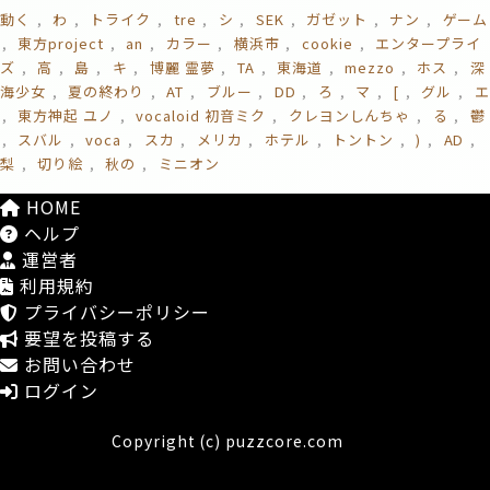
動く
わ
トライク
tre
シ
SEK
ガゼット
ナン
ゲーム
東方project
an
カラー
横浜市
cookie
エンタープライ
ズ
高
島
キ
博麗 霊夢
TA
東海道
mezzo
ホス
深
海少女
夏の終わり
AT
ブルー
DD
ろ
マ
[
グル
エ
東方神起 ユノ
vocaloid 初音ミク
クレヨンしんちゃ
る
鬱
スバル
voca
スカ
メリカ
ホテル
トントン
)
AD
梨
切り絵
秋の
ミニオン
HOME
ヘルプ
運営者
利用規約
プライバシーポリシー
要望を投稿する
お問い合わせ
ログイン
Copyright (c) puzzcore.com