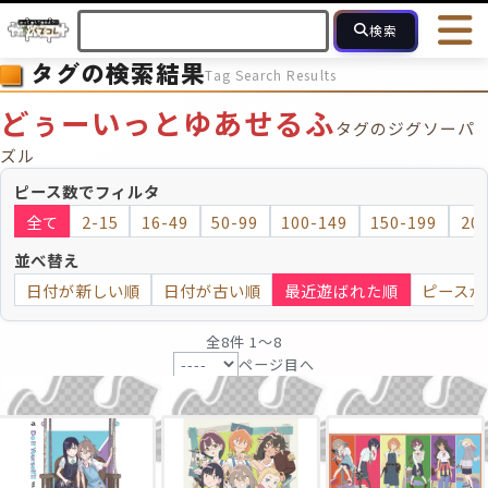
検索
タグの検索結果
Tag Search Results
HOME
会員登録
ログイン
ヘルプ
お問合せ
どぅーいっとゆあせるふ
タグのジグソーパ
フォローしている人のパズル
人気のパズル
最近投稿された
ズル
ピース数でフィルタ
2～15
16～49
50～99
100
ピース数
全て
2-15
16-49
50-99
100-149
150-199
20
並べ替え
モザイクのみ
モザイク
日付が新しい順
日付が古い順
最近遊ばれた順
ピースが
全8件 1〜8
ページ目へ