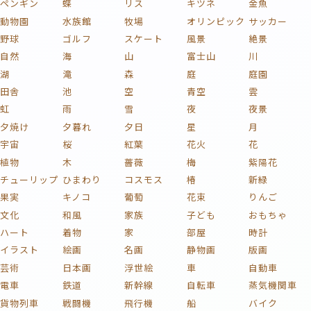
ペンギン
蝶
リス
キツネ
金魚
動物園
水族館
牧場
オリンピック
サッカー
野球
ゴルフ
スケート
風景
絶景
自然
海
山
富士山
川
湖
滝
森
庭
庭園
田舎
池
空
青空
雲
虹
雨
雪
夜
夜景
夕焼け
夕暮れ
夕日
星
月
宇宙
桜
紅葉
花火
花
植物
木
薔薇
梅
紫陽花
チューリップ
ひまわり
コスモス
椿
新緑
果実
キノコ
葡萄
花束
りんご
文化
和風
家族
子ども
おもちゃ
ハート
着物
家
部屋
時計
イラスト
絵画
名画
静物画
版画
芸術
日本画
浮世絵
車
自動車
電車
鉄道
新幹線
自転車
蒸気機関車
貨物列車
戦闘機
飛行機
船
バイク