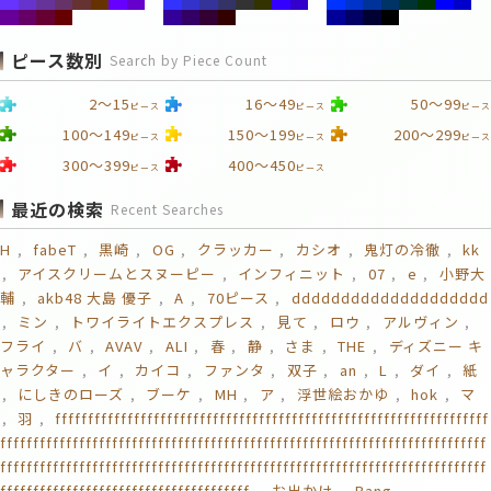
ピース数別
Search by Piece Count
2～15
16～49
50～99
ピース
ピース
ピース
100～149
150～199
200～299
ピース
ピース
ピース
300～399
400～450
ピース
ピース
最近の検索
Recent Searches
H
fabeT
黒崎
OG
クラッカー
カシオ
鬼灯の冷徹
kk
アイスクリームとスヌーピー
インフィニット
07
e
小野大
輔
akb48 大島 優子
A
70ピース
dddddddddddddddddddd
ミン
トワイライトエクスプレス
見て
ロウ
アルヴィン
フライ
バ
AVAV
ALI
春
静
さま
THE
ディズニー キ
ャラクター
イ
カイコ
ファンタ
双子
an
L
ダイ
紙
にしきのローズ
ブーケ
MH
ア
浮世絵おかゆ
hok
マ
羽
ffffffffffffffffffffffffffffffffffffffffffffffffffffffffffffffffff
ffffffffffffffffffffffffffffffffffffffffffffffffffffffffffffffffffffffffff
ffffffffffffffffffffffffffffffffffffffffffffffffffffffffffffffffffffffffff
ffffffffffffffffffffffffffffffffffffff
お出かけ
Bang