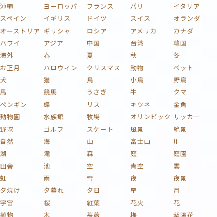
沖縄
ヨーロッパ
フランス
パリ
イタリア
スペイン
イギリス
ドイツ
スイス
オランダ
オーストリア
ギリシャ
ロシア
アメリカ
カナダ
ハワイ
アジア
中国
台湾
韓国
海外
春
夏
秋
冬
お正月
ハロウィン
クリスマス
動物
ペット
犬
猫
鳥
小鳥
野鳥
馬
競馬
うさぎ
牛
クマ
ペンギン
蝶
リス
キツネ
金魚
動物園
水族館
牧場
オリンピック
サッカー
野球
ゴルフ
スケート
風景
絶景
自然
海
山
富士山
川
湖
滝
森
庭
庭園
田舎
池
空
青空
雲
虹
雨
雪
夜
夜景
夕焼け
夕暮れ
夕日
星
月
宇宙
桜
紅葉
花火
花
植物
木
薔薇
梅
紫陽花