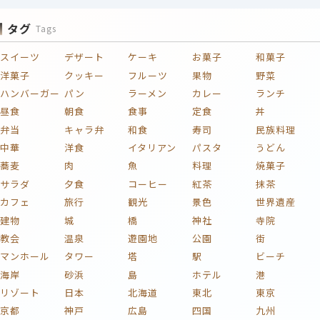
タグ
Tags
スイーツ
デザート
ケーキ
お菓子
和菓子
洋菓子
クッキー
フルーツ
果物
野菜
ハンバーガー
パン
ラーメン
カレー
ランチ
昼食
朝食
食事
定食
丼
弁当
キャラ弁
和食
寿司
民族料理
中華
洋食
イタリアン
パスタ
うどん
蕎麦
肉
魚
料理
焼菓子
サラダ
夕食
コーヒー
紅茶
抹茶
カフェ
旅行
観光
景色
世界遺産
建物
城
橋
神社
寺院
教会
温泉
遊園地
公園
街
マンホール
タワー
塔
駅
ビーチ
海岸
砂浜
島
ホテル
港
リゾート
日本
北海道
東北
東京
京都
神戸
広島
四国
九州