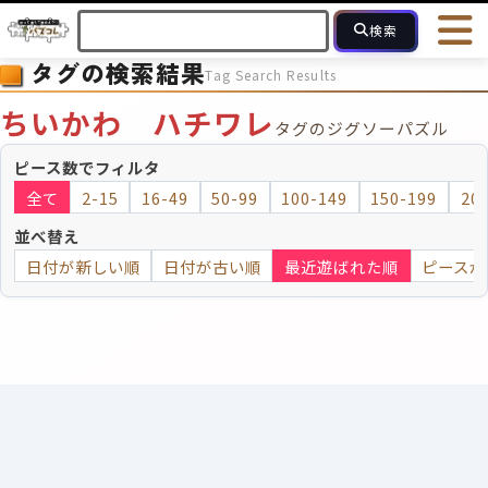
検索
タグの検索結果
Tag Search Results
HOME
会員登録
ログイン
ヘルプ
お問合せ
ちいかわ ハチワレ
タグのジグソーパズル
フォローしている人のパズル
人気のパズル
最近投稿された
ピース数でフィルタ
全て
2-15
16-49
50-99
100-149
150-199
20
2～15
16～49
50～99
100
ピース数
並べ替え
日付が新しい順
日付が古い順
最近遊ばれた順
ピースが
モザイクのみ
モザイク