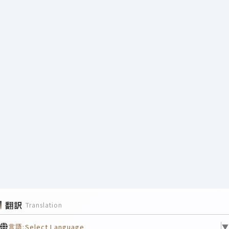
翻訳
Translation
言語:
Select Language
▼