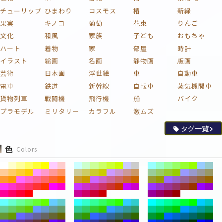
チューリップ
ひまわり
コスモス
椿
新緑
果実
キノコ
葡萄
花束
りんご
文化
和風
家族
子ども
おもちゃ
ハート
着物
家
部屋
時計
イラスト
絵画
名画
静物画
版画
芸術
日本画
浮世絵
車
自動車
電車
鉄道
新幹線
自転車
蒸気機関車
貨物列車
戦闘機
飛行機
船
バイク
プラモデル
ミリタリー
カラフル
激ムズ
タグ一覧
色
Colors