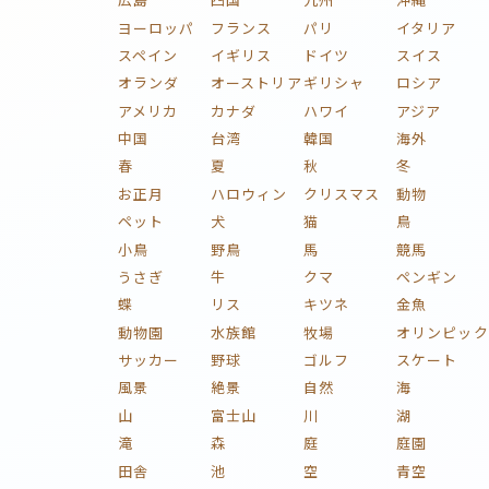
ヨーロッパ
フランス
パリ
イタリア
スペイン
イギリス
ドイツ
スイス
オランダ
オーストリア
ギリシャ
ロシア
アメリカ
カナダ
ハワイ
アジア
中国
台湾
韓国
海外
春
夏
秋
冬
お正月
ハロウィン
クリスマス
動物
ペット
犬
猫
鳥
小鳥
野鳥
馬
競馬
うさぎ
牛
クマ
ペンギン
蝶
リス
キツネ
金魚
動物園
水族館
牧場
オリンピック
サッカー
野球
ゴルフ
スケート
風景
絶景
自然
海
山
富士山
川
湖
滝
森
庭
庭園
田舎
池
空
青空