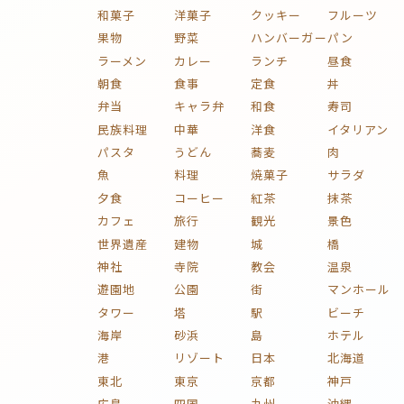
和菓子
洋菓子
クッキー
フルーツ
果物
野菜
ハンバーガー
パン
ラーメン
カレー
ランチ
昼食
朝食
食事
定食
丼
弁当
キャラ弁
和食
寿司
民族料理
中華
洋食
イタリアン
パスタ
うどん
蕎麦
肉
魚
料理
焼菓子
サラダ
夕食
コーヒー
紅茶
抹茶
カフェ
旅行
観光
景色
世界遺産
建物
城
橋
神社
寺院
教会
温泉
遊園地
公園
街
マンホール
タワー
塔
駅
ビーチ
海岸
砂浜
島
ホテル
港
リゾート
日本
北海道
東北
東京
京都
神戸
広島
四国
九州
沖縄