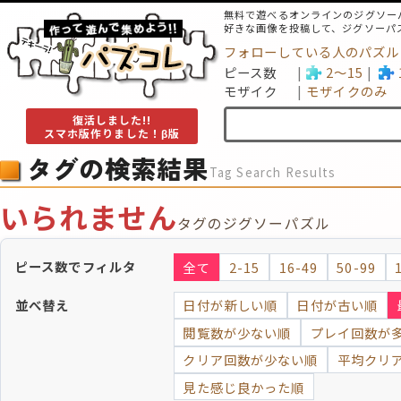
無料で遊べるオンラインのジグソー
好きな画像を投稿して、ジグソーパ
フォローしている人のパズル
ピース数
2～15
モザイク
モザイクのみ
復活しました!!
スマホ版作りました！β版
タグの検索結果
Tag Search Results
いられません
タグのジグソーパズル
ピース数でフィルタ
全て
2-15
16-49
50-99
並べ替え
日付が新しい順
日付が古い順
閲覧数が少ない順
プレイ回数が
クリア回数が少ない順
平均クリ
見た感じ良かった順