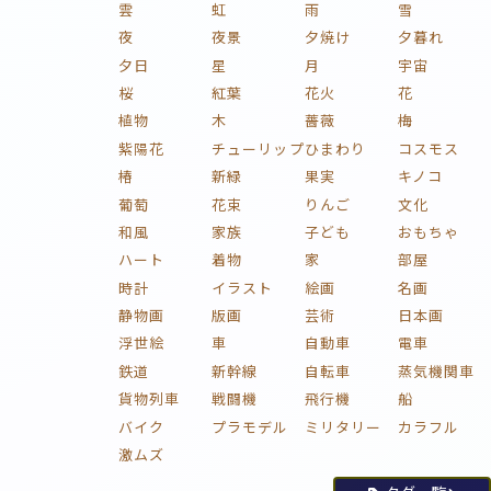
雲
虹
雨
雪
夜
夜景
夕焼け
夕暮れ
夕日
星
月
宇宙
桜
紅葉
花火
花
植物
木
薔薇
梅
紫陽花
チューリップ
ひまわり
コスモス
椿
新緑
果実
キノコ
葡萄
花束
りんご
文化
和風
家族
子ども
おもちゃ
ハート
着物
家
部屋
時計
イラスト
絵画
名画
静物画
版画
芸術
日本画
浮世絵
車
自動車
電車
鉄道
新幹線
自転車
蒸気機関車
貨物列車
戦闘機
飛行機
船
バイク
プラモデル
ミリタリー
カラフル
激ムズ