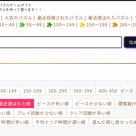
パズルゲームサイト
ズルを作って遊べます！！
人気のパズル
最近投稿されたパズル
最近遊ばれたパズル
16～49
50～99
100～149
150～199
200～2
100-149
150-199
200-299
300-399
400-450
ピース
最近遊ばれた順
ピースが多い順
ピースが少ない順
閲覧数
多い順
プレイ回数が少ない順
クリア回数が多い順
ア時間が早い順
平均クリア時間が遅い順
遊んだ感じ良かった