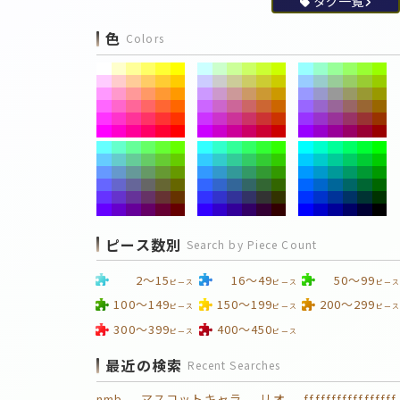
タグ一覧
色
Colors
ピース数別
Search by Piece Count
2～15
16～49
50～99
ピース
ピース
ピース
100～149
150～199
200～299
ピース
ピース
ピース
300～399
400～450
ピース
ピース
最近の検索
Recent Searches
nmb
マスコットキャラ
リオ
fffffffffffffffff