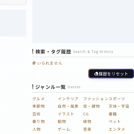
検索・タグ履歴
Search & Tag History
いられません
履歴をリセット
ジャンル一覧
Genres
グルメ
インテリア
ファッション
スポーツ
季節物
自然・風景
街・建物
天体・宇宙
芸術
イラスト
CG
書籍
乗り物
動物
植物
ペット
人物
ゲーム
音楽
エンタメ