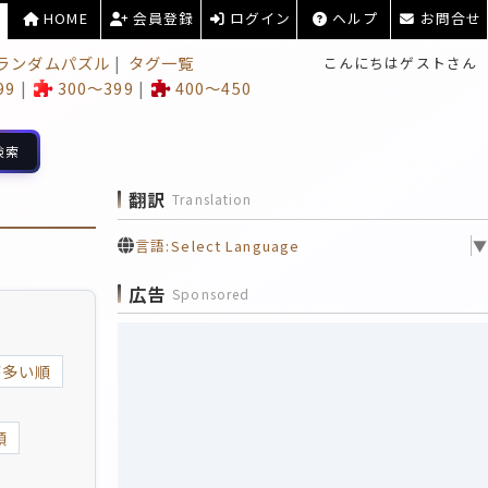
HOME
会員登録
ログイン
ヘルプ
お問合せ
ランダムパズル
タグ一覧
こんにちはゲストさん
99
300～399
400～450
検索
翻訳
Translation
言語:
Select Language
▼
広告
Sponsored
が多い順
順