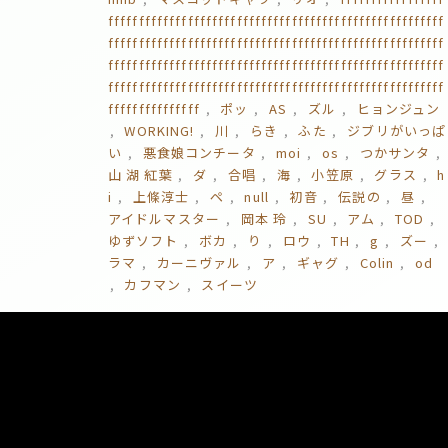
fffffffffffffffffffffffffffffffffffffffffffffffffffffff
fffffffffffffffffffffffffffffffffffffffffffffffffffffff
fffffffffffffffffffffffffffffffffffffffffffffffffffffff
fffffffffffffffffffffffffffffffffffffffffffffffffffffff
fffffffffffffff
ポッ
AS
ズル
ヒョンジュン
WORKING!
川
らき
ふた
ジブリがいっぱ
い
悪食娘コンチータ
moi
os
つかサンタ
山 湖 紅葉
ダ
合唱
海
小笠原
グラス
h
i
上條淳士
ペ
null
初音
伝説の
昼
アイドルマスター
岡本 玲
SU
アム
TOD
ゆずソフト
ボカ
り
ロウ
TH
g
ズー
ラマ
カーニヴァル
ア
ギャグ
Colin
od
カフマン
スイーツ