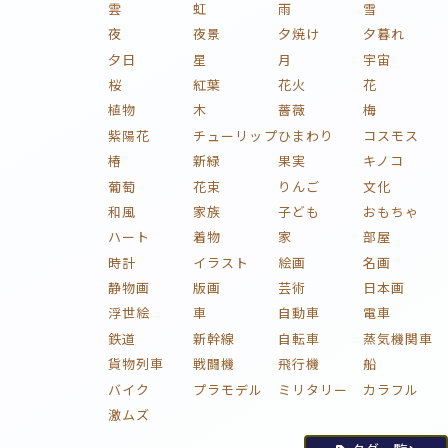
雲
虹
雨
雪
夜
夜景
夕焼け
夕暮れ
夕日
星
月
宇宙
桜
紅葉
花火
花
植物
木
薔薇
梅
紫陽花
チューリップ
ひまわり
コスモス
椿
新緑
果実
キノコ
葡萄
花束
りんご
文化
和風
家族
子ども
おもちゃ
ハート
着物
家
部屋
時計
イラスト
絵画
名画
静物画
版画
芸術
日本画
浮世絵
車
自動車
電車
鉄道
新幹線
自転車
蒸気機関車
貨物列車
戦闘機
飛行機
船
バイク
プラモデル
ミリタリー
カラフル
激ムズ