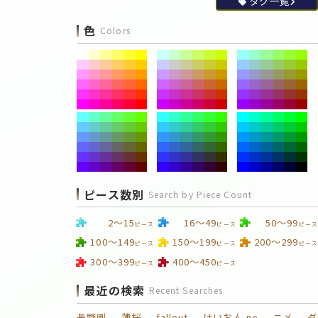
タグ一覧
色
Colors
ピース数別
Search by Piece Count
2～15
16～49
50～99
ピース
ピース
ピース
100～149
150～199
200～299
ピース
ピース
ピース
300～399
400～450
ピース
ピース
最近の検索
Recent Searches
長野剛
薄桜
fallout
けいおん no
ニメ
ダ