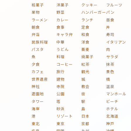
和菓子
洋菓子
クッキー
フルーツ
果物
野菜
ハンバーガー
パン
ラーメン
カレー
ランチ
昼食
朝食
食事
定食
丼
弁当
キャラ弁
和食
寿司
民族料理
中華
洋食
イタリアン
パスタ
うどん
蕎麦
肉
魚
料理
焼菓子
サラダ
夕食
コーヒー
紅茶
抹茶
カフェ
旅行
観光
景色
世界遺産
建物
城
橋
神社
寺院
教会
温泉
遊園地
公園
街
マンホール
タワー
塔
駅
ビーチ
海岸
砂浜
島
ホテル
港
リゾート
日本
北海道
東北
東京
京都
神戸
広島
四国
九州
沖縄