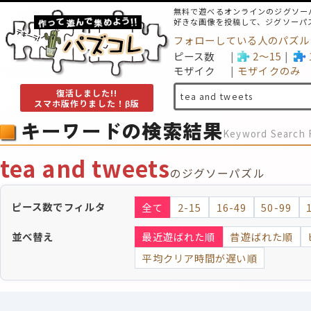
無料で遊べるオンラインのジグソー
好きな画像を投稿して、ジグソーパ
フォローしている人のパズル
ピース数
2～15
モザイク
モザイクのみ
復活しました!!
スマホ版作りました！β版
キーワードの検索結果
Keyword Search 
tea and tweets
のジグソーパズル
ピース数でフィルタ
全て
2-15
16-49
50-99
並べ替え
最近遊ばれた順
昔遊ばれた順
平均クリア時間が遅い順