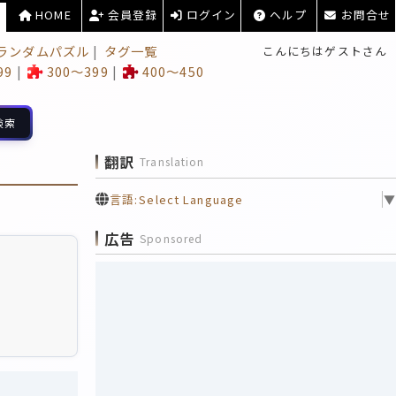
HOME
会員登録
ログイン
ヘルプ
お問合せ
ランダムパズル
タグ一覧
こんにちはゲストさん
99
300～399
400～450
検索
翻訳
Translation
言語:
Select Language
▼
広告
Sponsored