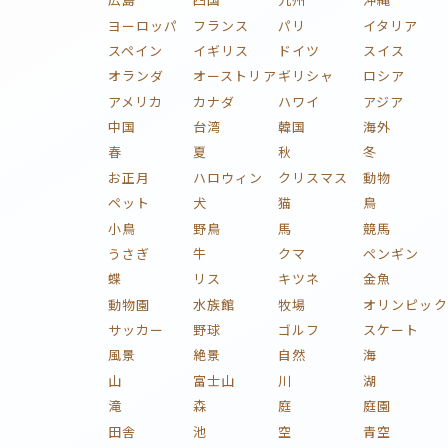
ヨーロッパ
フランス
パリ
イタリア
スペイン
イギリス
ドイツ
スイス
オランダ
オーストリア
ギリシャ
ロシア
アメリカ
カナダ
ハワイ
アジア
中国
台湾
韓国
海外
春
夏
秋
冬
お正月
ハロウィン
クリスマス
動物
ペット
犬
猫
鳥
小鳥
野鳥
馬
競馬
うさぎ
牛
クマ
ペンギン
蝶
リス
キツネ
金魚
動物園
水族館
牧場
オリンピック
サッカー
野球
ゴルフ
スケート
風景
絶景
自然
海
山
富士山
川
湖
滝
森
庭
庭園
田舎
池
空
青空