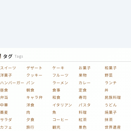
タグ
Tags
スイーツ
デザート
ケーキ
お菓子
和菓子
洋菓子
クッキー
フルーツ
果物
野菜
ハンバーガー
パン
ラーメン
カレー
ランチ
昼食
朝食
食事
定食
丼
弁当
キャラ弁
和食
寿司
民族料理
中華
洋食
イタリアン
パスタ
うどん
蕎麦
肉
魚
料理
焼菓子
サラダ
夕食
コーヒー
紅茶
抹茶
カフェ
旅行
観光
景色
世界遺産