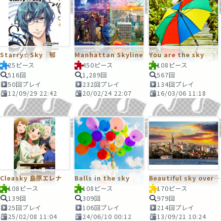
Starry☆Sky 郁
Manhattan Skyline
You are the sky
25ピース
450ピース
108ピース
516回
1,289回
567回
50回プレイ
232回プレイ
134回プレイ
12/09/29 22:42
20/02/24 22:07
16/03/06 11:18
Cleasky 島原エレナ
Balls in the sky
Beautiful sky over Istanbul
108ピース
108ピース
170ピース
139回
309回
979回
25回プレイ
106回プレイ
214回プレイ
25/02/08 11:04
24/06/10 00:12
13/09/21 10:24