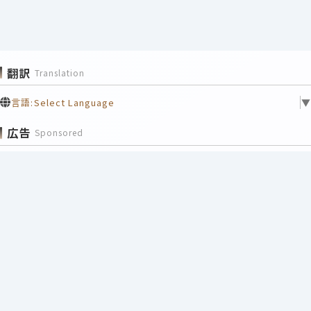
翻訳
Translation
言語:
Select Language
▼
広告
Sponsored