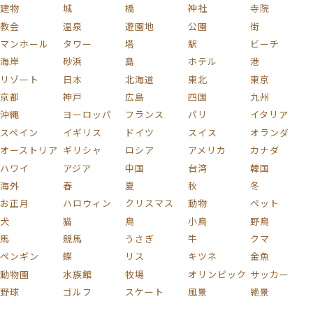
建物
城
橋
神社
寺院
教会
温泉
遊園地
公園
街
マンホール
タワー
塔
駅
ビーチ
海岸
砂浜
島
ホテル
港
リゾート
日本
北海道
東北
東京
京都
神戸
広島
四国
九州
沖縄
ヨーロッパ
フランス
パリ
イタリア
スペイン
イギリス
ドイツ
スイス
オランダ
オーストリア
ギリシャ
ロシア
アメリカ
カナダ
ハワイ
アジア
中国
台湾
韓国
海外
春
夏
秋
冬
お正月
ハロウィン
クリスマス
動物
ペット
犬
猫
鳥
小鳥
野鳥
馬
競馬
うさぎ
牛
クマ
ペンギン
蝶
リス
キツネ
金魚
動物園
水族館
牧場
オリンピック
サッカー
野球
ゴルフ
スケート
風景
絶景
自然
海
山
富士山
川