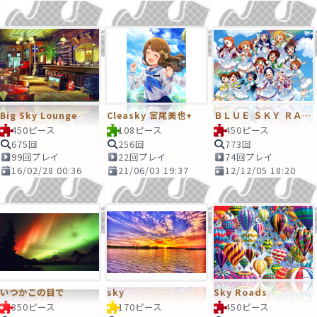
Big Sky Lounge
Cleasky 宮尾美也+
ＢＬＵＥ ＳＫＹ ＲＡＮＢＯＷ
450ピース
108ピース
450ピース
675回
256回
773回
99回プレイ
22回プレイ
74回プレイ
16/02/28 00:36
21/06/03 19:37
12/12/05 18:20
いつかこの目で
sky
Sky Roads
350ピース
170ピース
450ピース