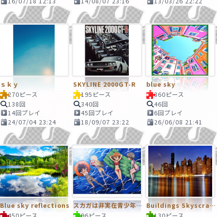
16/07/18 12:13
14/08/07 23:16
13/03/26 22:22
ｓｋｙ
SKYLINE 2000GT-R
blue sky
270ピース
195ピース
360ピース
138回
340回
46回
14回プレイ
45回プレイ
6回プレイ
24/07/04 23:24
18/09/07 23:22
26/06/08 21:41
Blue sky reflections
スカガは非実在青少年を応援します！
Buildings Skyscrapers Lights New York Night
450ピース
96ピース
130ピース