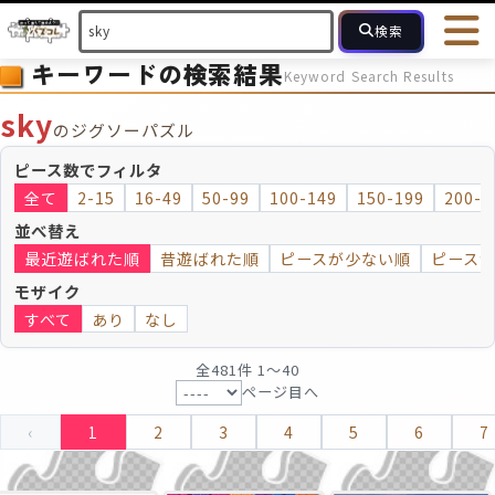
検索
キーワードの検索結果
Keyword Search Results
HOME
会員登録
ログイン
ヘルプ
お問合せ
sky
のジグソーパズル
フォローしている人のパズル
人気のパズル
最近投稿された
ピース数でフィルタ
全て
2-15
16-49
50-99
100-149
150-199
200-2
2～15
16～49
50～99
100
ピース数
並べ替え
最近遊ばれた順
昔遊ばれた順
ピースが少ない順
ピース
モザイクのみ
モザイク
モザイク
すべて
あり
なし
全481件 1〜40
ページ目へ
‹
1
2
3
4
5
6
7