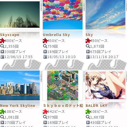
Skyscape
Umbrella Sky
Sky
400ピース
450ピース
450ピース
2,355回
759回
1,873回
338回プレイ
189回プレイ
675回プレイ
12/06/15 17:55
18/05/13 10:10
13/11/16 20:17
New York Skyline
Ｓｋｙｂｏｘのドット絵
BALDR SKY
108ピース
342ピース
108ピース
1,081回
979回
1,687回
270回プレイ
169回プレイ
430回プレイ