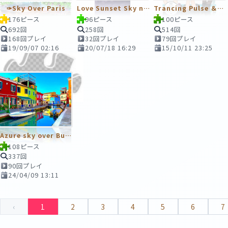
✑Sky Over Paris
Love Sunset Sky no.6
Trancing Pulse ＆Nebula Sky
176ピース
96ピース
100ピース
692回
258回
514回
168回プレイ
32回プレイ
79回プレイ
19/09/07 02:16
20/07/18 16:29
15/10/11 23:25
Azure sky over Burano
108ピース
337回
90回プレイ
24/04/09 13:11
‹
1
2
3
4
5
6
7