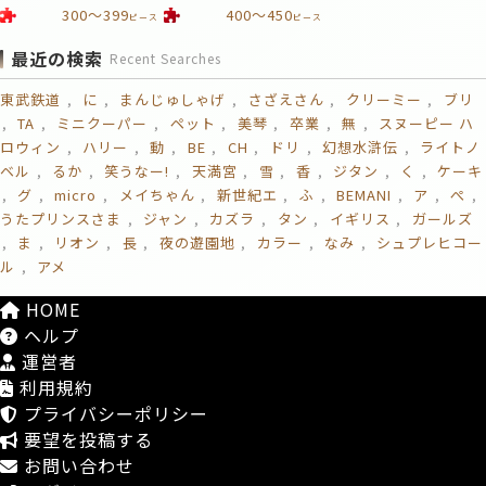
300～399
400～450
ピース
ピース
最近の検索
Recent Searches
東武鉄道
に
まんじゅしゃげ
さざえさん
クリーミー
ブリ
TA
ミニクーパー
ペット
美琴
卒業
無
スヌーピー ハ
ロウィン
ハリー
動
BE
CH
ドリ
幻想水滸伝
ライトノ
ベル
るか
笑うなー!
天満宮
雪
香
ジタン
く
ケーキ
グ
micro
メイちゃん
新世紀エ
ふ
BEMANI
ア
ぺ
うたプリンスさま
ジャン
カズラ
タン
イギリス
ガールズ
ま
リオン
長
夜の遊園地
カラー
なみ
シュプレヒコー
ル
アメ
HOME
ヘルプ
運営者
利用規約
プライバシーポリシー
要望を投稿する
お問い合わせ