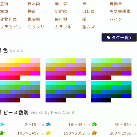
芸術
日本画
浮世絵
車
自動車
電車
鉄道
新幹線
自転車
蒸気機関車
貨物列車
戦闘機
飛行機
船
バイク
プラモデル
ミリタリー
カラフル
激ムズ
タグ一覧
色
Colors
ピース数別
Search by Piece Count
2～15
16～49
50～99
ピース
ピース
ピース
100～149
150～199
200～299
ピース
ピース
ピース