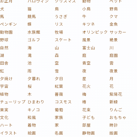
お正月
ハロウィン
クリスマス
動物
ペット
犬
猫
鳥
小鳥
野鳥
馬
競馬
うさぎ
牛
クマ
ペンギン
蝶
リス
キツネ
金魚
動物園
水族館
牧場
オリンピック
サッカー
野球
ゴルフ
スケート
風景
絶景
自然
海
山
富士山
川
湖
滝
森
庭
庭園
田舎
池
空
青空
雲
虹
雨
雪
夜
夜景
夕焼け
夕暮れ
夕日
星
月
宇宙
桜
紅葉
花火
花
植物
木
薔薇
梅
紫陽花
チューリップ
ひまわり
コスモス
椿
新緑
果実
キノコ
葡萄
花束
りんご
文化
和風
家族
子ども
おもちゃ
ハート
着物
家
部屋
時計
イラスト
絵画
名画
静物画
版画