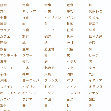
昼食
朝食
食事
定食
丼
弁当
キャラ弁
和食
寿司
民族料理
中華
洋食
イタリアン
パスタ
うどん
蕎麦
肉
魚
料理
焼菓子
サラダ
夕食
コーヒー
紅茶
抹茶
カフェ
旅行
観光
景色
世界遺産
建物
城
橋
神社
寺院
教会
温泉
遊園地
公園
街
マンホール
タワー
塔
駅
ビーチ
海岸
砂浜
島
ホテル
港
リゾート
日本
北海道
東北
東京
京都
神戸
広島
四国
九州
沖縄
ヨーロッパ
フランス
パリ
イタリア
スペイン
イギリス
ドイツ
スイス
オランダ
オーストリア
ギリシャ
ロシア
アメリカ
カナダ
ハワイ
アジア
中国
台湾
韓国
海外
春
夏
秋
冬