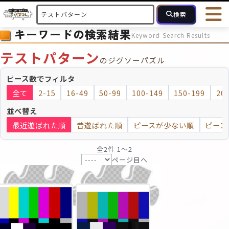
検索
キーワードの検索結果
Keyword Search Results
HOME
会員登録
ログイン
ヘルプ
お問合せ
テストパターン
のジグソーパズル
フォローしている人のパズル
人気のパズル
最近投稿された
ピース数でフィルタ
全て
2-15
16-49
50-99
100-149
150-199
20
2～15
16～49
50～99
100
ピース数
並べ替え
最近遊ばれた順
昔遊ばれた順
ピースが少ない順
ピース
モザイクのみ
モザイク
全2件 1〜2
ページ目へ