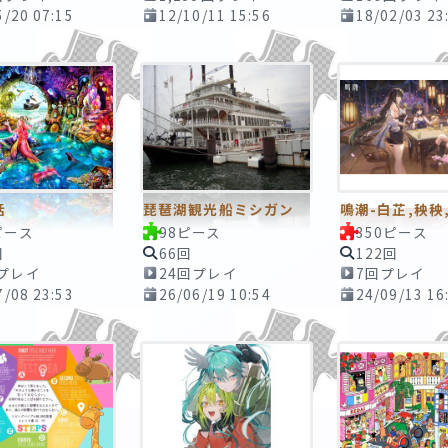
5/20 07:15
12/10/11 15:56
18/02/03 23
話
琵琶湖観光船ミシガン
鳴潮-白芷,秧秧
ピース
98ピース
350ピース
回
66回
122回
回プレイ
24回プレイ
7回プレイ
7/08 23:53
26/06/19 10:54
24/09/13 16