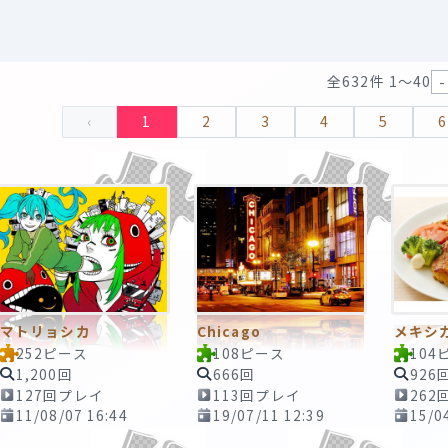
全632件 1〜40
‹
1
2
3
4
5
6
マトリョシカ
Chicago
メキシ
252ピース
108ピース
104
1,200回
666回
926
127回プレイ
113回プレイ
262
11/08/07 16:44
19/07/11 12:39
15/0