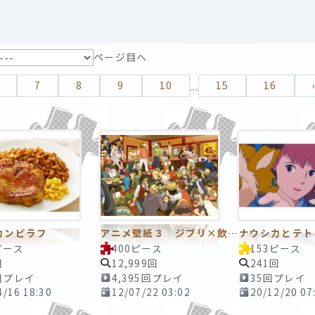
ページ目へ
7
8
9
10
15
16
...
カンピラフ
アニメ壁紙３ ジブリ×飲み会
ナウシカとテト
ピース
400ピース
153ピース
回
12,999回
241回
回プレイ
4,395回プレイ
35回プレイ
4/16 18:30
12/07/22 03:02
20/12/20 07