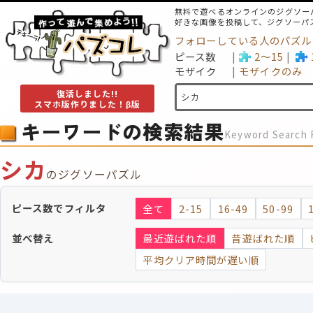
無料で遊べるオンラインのジグソー
好きな画像を投稿して、ジグソーパ
フォローしている人のパズル
ピース数
2～15
モザイク
モザイクのみ
復活しました!!
スマホ版作りました！β版
キーワードの検索結果
Keyword Search 
シカ
のジグソーパズル
ピース数でフィルタ
全て
2-15
16-49
50-99
並べ替え
最近遊ばれた順
昔遊ばれた順
平均クリア時間が遅い順