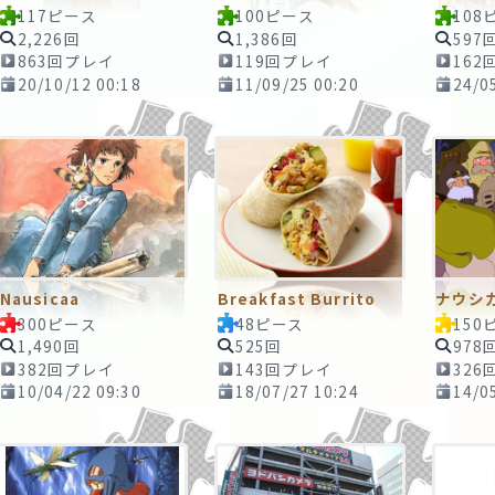
117ピース
100ピース
108
2,226回
1,386回
597
863回プレイ
119回プレイ
162
20/10/12 00:18
11/09/25 00:20
24/0
Nausicaa
Breakfast Burrito
ナウシ
300ピース
48ピース
150
1,490回
525回
978
382回プレイ
143回プレイ
326
10/04/22 09:30
18/07/27 10:24
14/0