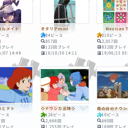
カルメイド
オタリアmini
Mexican T
ピース
24ピース
210ピース
回
857回
2,057回
回プレイ
123回プレイ
832回プレイ
6/07 14:49
10/10/30 14:11
19/06/15 05
カとテト
❖ナウシカ出陣❖
風の谷のナウシ
ピース
126ピース
10ピース
3回
2,666回
660回
回プレイ
1,255回プレイ
169回プレイ