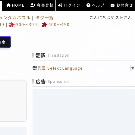
HOME
会員登録
ログイン
ヘルプ
お問合せ
ランダムパズル
タグ一覧
こんにちはゲストさん
99
300～399
400～450
検索
翻訳
Translation
言語:
Select Language
▼
広告
Sponsored