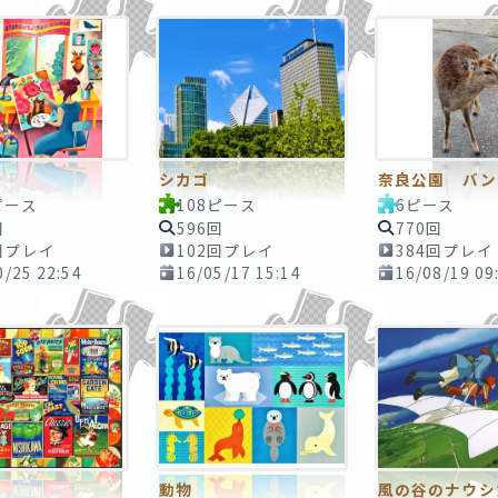
シカゴ
ピース
108ピース
6ピース
回
596回
770回
回プレイ
102回プレイ
384回プレイ
0/25 22:54
16/05/17 15:14
16/08/19 09
動物
風の谷のナウシ