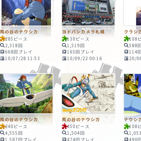
風の谷のナウシカ
ヨドバシカメラ札幌
クラシ
285ピース
130ピース
108
2,318回
1,519回
588
668回プレイ
165回プレイ
114
10/07/28 11:53
10/09/22 00:16
20/0
風の谷のナウシカ
風の谷のナウシカ
ナウシ
240ピース
450ピース
108
4,555回
1,504回
1,05
1,587回プレイ
474回プレイ
490