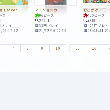
さしいver
マトリョシカ
お出かけ
ース
96ピース
400ピース
回
271回
586回
回プレイ
33回プレイ
123回プレイ
1/03 12:12
21/12/16 22:19
23/03/31 21
7
8
9
10
15
16
...