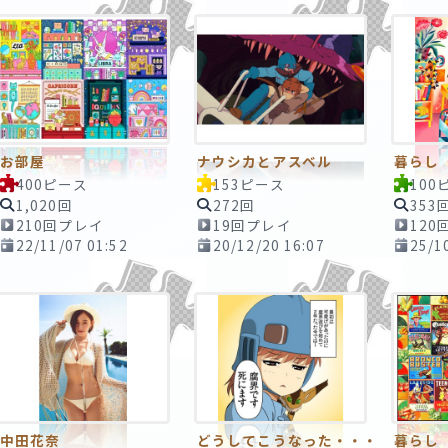
お部屋
ナウシカとアスベル
暮らし
400ピース
153ピース
100
1,020回
272回
353
210回プレイ
19回プレイ
120
22/11/07 01:52
20/12/20 16:07
25/1
中田花奈
どうしてこうなった・・・
暮らし