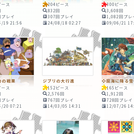
ピース
204ピース
300ピース
回
832回
3,608回
回プレイ
307回プレイ
1,082回プレ
5/19 21:56
24/08/18 02:27
09/06/21 17
カの戦果
ジブリの大行進
❖腐海に降る雪
ピース
152ピース
165ピース
回
2,576回
1,912回
回プレイ
767回プレイ
728回プレイ
5/20 07:21
14/03/05 14:31
12/07/26 14