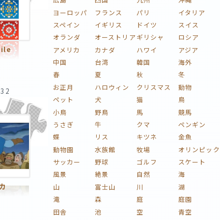
ヨーロッパ
フランス
パリ
イタリア
スペイン
イギリス
ドイツ
スイス
オランダ
オーストリア
ギリシャ
ロシア
ile
アメリカ
カナダ
ハワイ
アジア
中国
台湾
韓国
海外
春
夏
秋
冬
お正月
ハロウィン
クリスマス
動物
:32
ペット
犬
猫
鳥
小鳥
野鳥
馬
競馬
うさぎ
牛
クマ
ペンギン
蝶
リス
キツネ
金魚
動物園
水族館
牧場
オリンピック
サッカー
野球
ゴルフ
スケート
風景
絶景
自然
海
カ
山
富士山
川
湖
滝
森
庭
庭園
田舎
池
空
青空