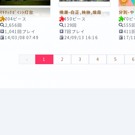
ﾏｷﾅｯｸﾎﾟｲﾝﾄ灯台
鳴潮-白芷,秧秧,熾霞
分別-や
204ピース
350ピース
70ピ
2,656回
129回
555
1,041回プレイ
7回プレイ
411
14/03/08 07:49
24/09/13 16:16
17/1
‹
1
2
3
4
5
6