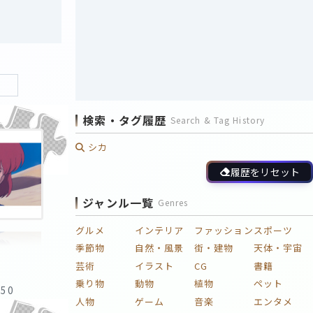
›
検索・タグ履歴
Search & Tag History
シカ
履歴をリセット
ジャンル一覧
Genres
グルメ
インテリア
ファッション
スポーツ
季節物
自然・風景
街・建物
天体・宇宙
芸術
イラスト
CG
書籍
乗り物
動物
植物
ペット
:50
人物
ゲーム
音楽
エンタメ