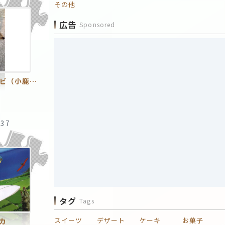
その他
広告
Sponsored
奈良公園 バンビ（小鹿）のアップ
:37
タグ
Tags
スイーツ
デザート
ケーキ
お菓子
カ