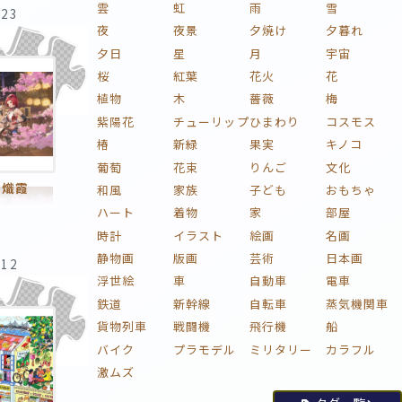
雲
虹
雨
雪
:23
夜
夜景
夕焼け
夕暮れ
夕日
星
月
宇宙
桜
紅葉
花火
花
植物
木
薔薇
梅
紫陽花
チューリップ
ひまわり
コスモス
椿
新緑
果実
キノコ
葡萄
花束
りんご
文化
,熾霞
和風
家族
子ども
おもちゃ
ハート
着物
家
部屋
時計
イラスト
絵画
名画
静物画
版画
芸術
日本画
:12
浮世絵
車
自動車
電車
鉄道
新幹線
自転車
蒸気機関車
貨物列車
戦闘機
飛行機
船
バイク
プラモデル
ミリタリー
カラフル
激ムズ