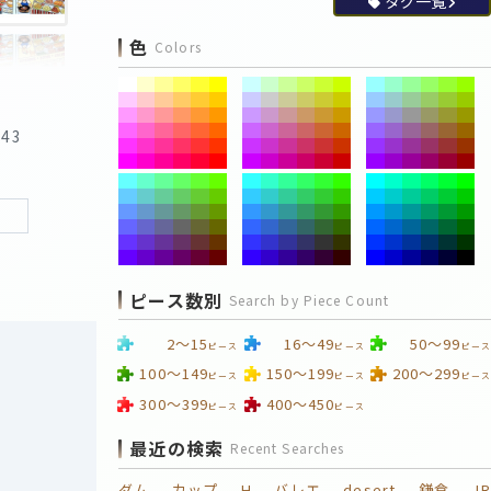
タグ一覧
色
Colors
:43
›
ピース数別
Search by Piece Count
2～15
16～49
50～99
ピース
ピース
ピース
100～149
150～199
200～299
ピース
ピース
ピース
300～399
400～450
ピース
ピース
最近の検索
Recent Searches
ダム
カップ
H
バレエ
desert
鎌倉
JR