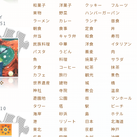
和菓子
洋菓子
クッキー
フルーツ
果物
野菜
ハンバーガー
パン
イ
ラーメン
カレー
ランチ
昼食
:51
朝食
食事
定食
丼
弁当
キャラ弁
和食
寿司
民族料理
中華
洋食
イタリアン
パスタ
うどん
蕎麦
肉
魚
料理
焼菓子
サラダ
夕食
コーヒー
紅茶
抹茶
カフェ
旅行
観光
景色
❖
世界遺産
建物
城
橋
神社
寺院
教会
温泉
遊園地
公園
街
マンホール
タワー
塔
駅
ビーチ
:10
海岸
砂浜
島
ホテル
港
リゾート
日本
北海道
東北
東京
京都
神戸
広島
四国
九州
沖縄