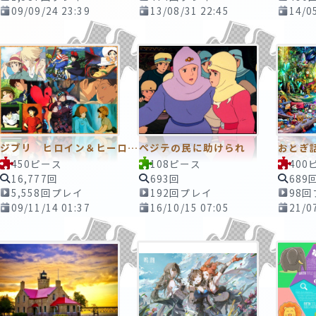
09/09/24 23:39
13/08/31 22:45
14/0
ジブリ ヒロイン＆ヒーローズ
ペジテの民に助けられ
おとぎ
450ピース
108ピース
400
16,777回
693回
689
5,558回プレイ
192回プレイ
98
09/11/14 01:37
16/10/15 07:05
21/0