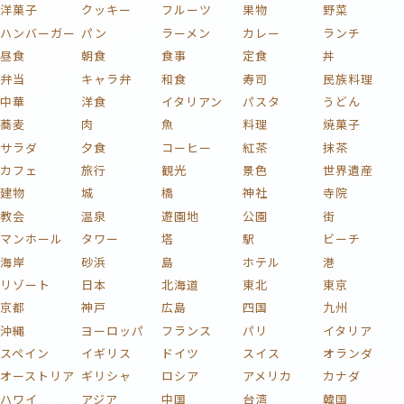
洋菓子
クッキー
フルーツ
果物
野菜
ハンバーガー
パン
ラーメン
カレー
ランチ
昼食
朝食
食事
定食
丼
弁当
キャラ弁
和食
寿司
民族料理
中華
洋食
イタリアン
パスタ
うどん
蕎麦
肉
魚
料理
焼菓子
サラダ
夕食
コーヒー
紅茶
抹茶
カフェ
旅行
観光
景色
世界遺産
建物
城
橋
神社
寺院
教会
温泉
遊園地
公園
街
マンホール
タワー
塔
駅
ビーチ
海岸
砂浜
島
ホテル
港
リゾート
日本
北海道
東北
東京
京都
神戸
広島
四国
九州
沖縄
ヨーロッパ
フランス
パリ
イタリア
スペイン
イギリス
ドイツ
スイス
オランダ
オーストリア
ギリシャ
ロシア
アメリカ
カナダ
ハワイ
アジア
中国
台湾
韓国