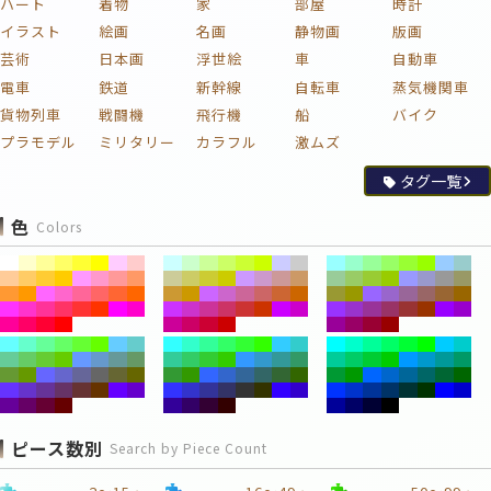
ハート
着物
家
部屋
時計
イラスト
絵画
名画
静物画
版画
芸術
日本画
浮世絵
車
自動車
電車
鉄道
新幹線
自転車
蒸気機関車
貨物列車
戦闘機
飛行機
船
バイク
プラモデル
ミリタリー
カラフル
激ムズ
タグ一覧
色
Colors
ピース数別
Search by Piece Count