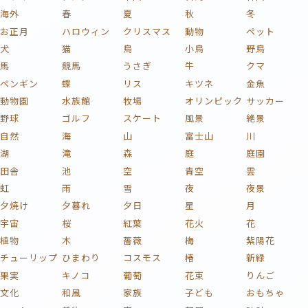
海外
春
夏
秋
冬
お正月
ハロウィン
クリスマス
動物
ペット
犬
猫
鳥
小鳥
野鳥
馬
競馬
うさぎ
牛
クマ
ペンギン
蝶
リス
キツネ
金魚
動物園
水族館
牧場
オリンピック
サッカー
野球
ゴルフ
スケート
風景
絶景
自然
海
山
富士山
川
湖
滝
森
庭
庭園
田舎
池
空
青空
雲
虹
雨
雪
夜
夜景
夕焼け
夕暮れ
夕日
星
月
宇宙
桜
紅葉
花火
花
植物
木
薔薇
梅
紫陽花
チューリップ
ひまわり
コスモス
椿
新緑
果実
キノコ
葡萄
花束
りんご
文化
和風
家族
子ども
おもちゃ