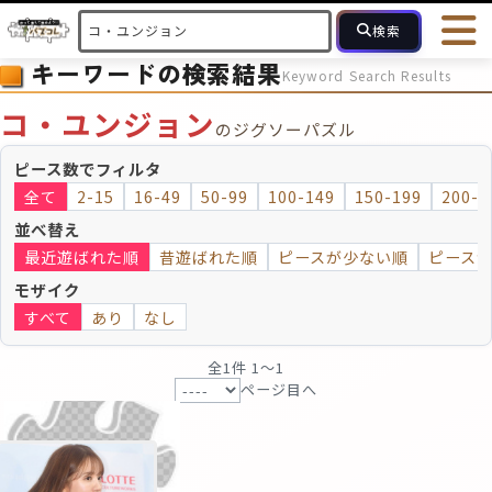
検索
キーワードの検索結果
Keyword Search Results
HOME
会員登録
ログイン
ヘルプ
お問合せ
コ・ユンジョン
のジグソーパズル
フォローしている人のパズル
人気のパズル
最近投稿された
ピース数でフィルタ
全て
2-15
16-49
50-99
100-149
150-199
200-2
2～15
16～49
50～99
100
ピース数
並べ替え
最近遊ばれた順
昔遊ばれた順
ピースが少ない順
ピース
モザイクのみ
モザイク
モザイク
すべて
あり
なし
全1件 1〜1
ページ目へ