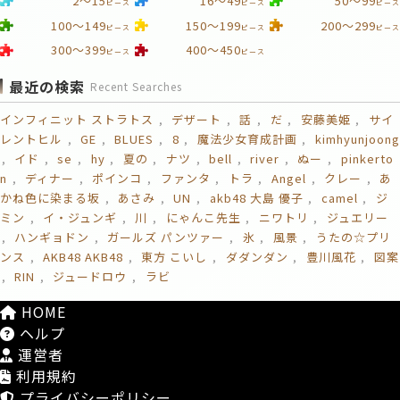
2～15
16～49
50～99
ピース
ピース
ピース
100～149
150～199
200～299
ピース
ピース
ピース
300～399
400～450
ピース
ピース
最近の検索
Recent Searches
インフィニット ストラトス
デザート
話
だ
安藤美姫
サイ
レントヒル
GE
BLUES
8
魔法少女育成計画
kimhyunjoong
イド
se
hy
夏の
ナツ
bell
river
ぬー
pinkerto
n
ディナー
ポインコ
ファンタ
トラ
Angel
クレー
あ
かね色に染まる坂
あさみ
UN
akb48 大島 優子
camel
ジ
ミン
イ・ジュンギ
川
にゃんこ先生
ニワトリ
ジュエリー
ハンギョドン
ガールズ パンツァー
氷
風景
うたの☆プリ
ンス
AKB48 AKB48
東方 こいし
ダダンダン
豊川風花
図案
RIN
ジュードロウ
ラビ
HOME
ヘルプ
運営者
利用規約
プライバシーポリシー