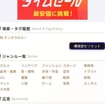
検索・タグ履歴
Search & Tag History
ケンタウロス
履歴をリセット
ジャンル一覧
Genres
グルメ
インテリア
ファッション
スポーツ
季節物
自然・風景
街・建物
天体・宇宙
芸術
イラスト
CG
書籍
乗り物
動物
植物
ペット
人物
ゲーム
音楽
エンタメ
その他
広告
Sponsored