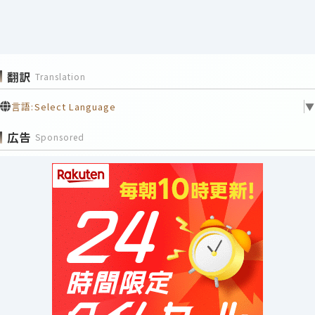
翻訳
Translation
言語:
Select Language
▼
広告
Sponsored