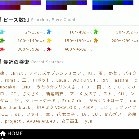
ピース数別
Search by Piece Count
2～15
16～49
50～99
ピース
ピース
ピース
100～149
150～199
200～299
ピース
ピース
ピース
300～399
400～450
ピース
ピース
最近の検索
Recent Searches
魂
christ
テイルズオブシンフォニア
肉
雨
野菜
バイク
roma
三
ロボット
LaLa
WORKING !
RIN
assam
c
upcake
END
うたの☆プリンスさ
FFXI
国
と
8
マカ
ロ
GE
さくさく
新垣結衣
アニメ 女の子
スト
SH
ン
ダム
谷
ショートケーキ
Eric Carle
からくり卍ばーす
dar
ker than black
初音ミク VOCALOID
450P
ラビ
ラブライブ
にこ
os
ファイ
生
花 女の子
TA
LU
ぜんざい
必殺
project
AKB48 AKB48
女子高生
yun
HOME