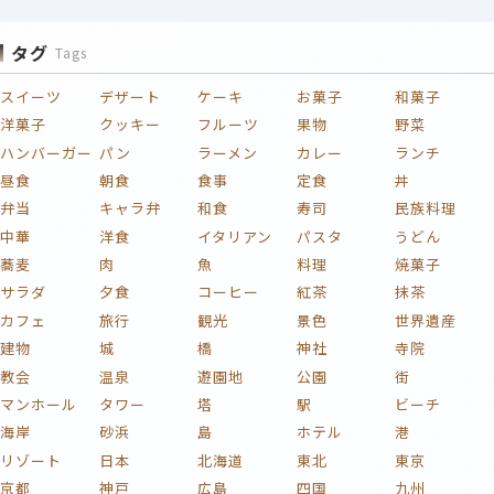
タグ
Tags
スイーツ
デザート
ケーキ
お菓子
和菓子
洋菓子
クッキー
フルーツ
果物
野菜
ハンバーガー
パン
ラーメン
カレー
ランチ
昼食
朝食
食事
定食
丼
弁当
キャラ弁
和食
寿司
民族料理
中華
洋食
イタリアン
パスタ
うどん
蕎麦
肉
魚
料理
焼菓子
サラダ
夕食
コーヒー
紅茶
抹茶
カフェ
旅行
観光
景色
世界遺産
建物
城
橋
神社
寺院
教会
温泉
遊園地
公園
街
マンホール
タワー
塔
駅
ビーチ
海岸
砂浜
島
ホテル
港
リゾート
日本
北海道
東北
東京
京都
神戸
広島
四国
九州