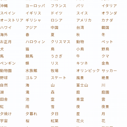
沖縄
ヨーロッパ
フランス
パリ
イタリア
スペイン
イギリス
ドイツ
スイス
オランダ
オーストリア
ギリシャ
ロシア
アメリカ
カナダ
ハワイ
アジア
中国
台湾
韓国
海外
春
夏
秋
冬
お正月
ハロウィン
クリスマス
動物
ペット
犬
猫
鳥
小鳥
野鳥
馬
競馬
うさぎ
牛
クマ
ペンギン
蝶
リス
キツネ
金魚
動物園
水族館
牧場
オリンピック
サッカー
野球
ゴルフ
スケート
風景
絶景
自然
海
山
富士山
川
湖
滝
森
庭
庭園
田舎
池
空
青空
雲
虹
雨
雪
夜
夜景
夕焼け
夕暮れ
夕日
星
月
宇宙
桜
紅葉
花火
花