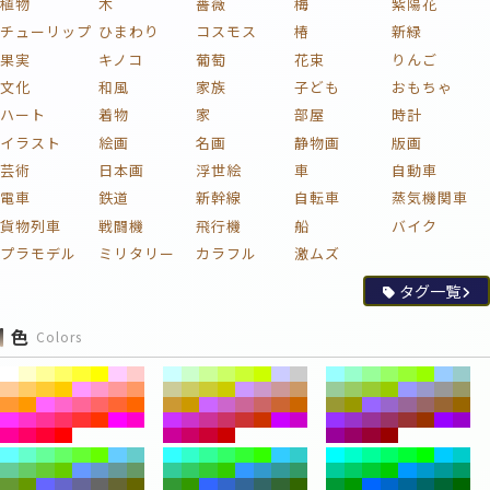
植物
木
薔薇
梅
紫陽花
チューリップ
ひまわり
コスモス
椿
新緑
果実
キノコ
葡萄
花束
りんご
文化
和風
家族
子ども
おもちゃ
ハート
着物
家
部屋
時計
イラスト
絵画
名画
静物画
版画
芸術
日本画
浮世絵
車
自動車
電車
鉄道
新幹線
自転車
蒸気機関車
貨物列車
戦闘機
飛行機
船
バイク
プラモデル
ミリタリー
カラフル
激ムズ
タグ一覧
色
Colors