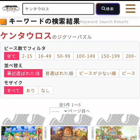
検索
キーワードの検索結果
Keyword Search Results
HOME
会員登録
ログイン
ヘルプ
お問合せ
ケンタウロス
のジグソーパズル
フォローしている人のパズル
人気のパズル
最近投稿された
ピース数でフィルタ
全て
2-15
16-49
50-99
100-149
150-199
200-2
2～15
16～49
50～99
100
ピース数
並べ替え
最近遊ばれた順
昔遊ばれた順
ピースが少ない順
ピース
モザイクのみ
モザイク
モザイク
すべて
あり
なし
全5件 1〜5
ページ目へ