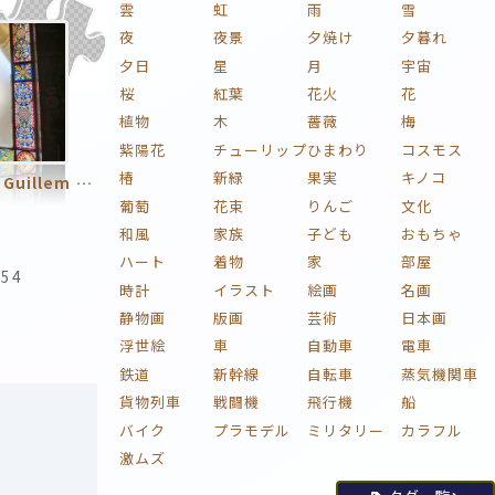
雲
虹
雨
雪
夜
夜景
夕焼け
夕暮れ
夕日
星
月
宇宙
桜
紅葉
花火
花
植物
木
薔薇
梅
紫陽花
チューリップ
ひまわり
コスモス
椿
新緑
果実
キノコ
Antoni Plàcid Guillem Gaudí i Cornet／アントニ・ガウディ
葡萄
花束
りんご
文化
和風
家族
子ども
おもちゃ
ハート
着物
家
部屋
:54
時計
イラスト
絵画
名画
静物画
版画
芸術
日本画
浮世絵
車
自動車
電車
鉄道
新幹線
自転車
蒸気機関車
貨物列車
戦闘機
飛行機
船
バイク
プラモデル
ミリタリー
カラフル
激ムズ