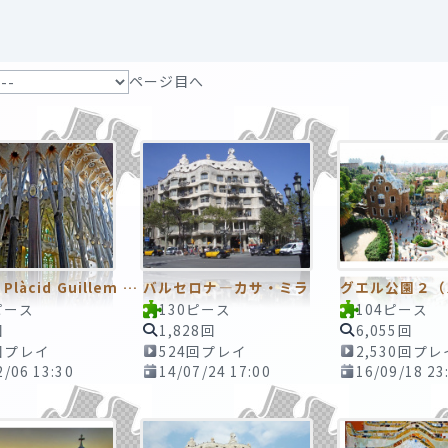
ページ目へ
Antoni Plàcid Guillem Gaudí i Cornet／アントニ・ガウディ
バルセロナ―カサ・ミラ
ピース
130ピース
104ピース
回
1,828回
6,055回
回プレイ
524回プレイ
2,530回プレ
2/06 13:30
14/07/24 17:00
16/09/18 23