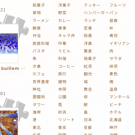
和菓子
洋菓子
クッキー
フルーツ
:21
果物
野菜
ハンバーガー
パン
ラーメン
カレー
ランチ
昼食
朝食
食事
定食
丼
弁当
キャラ弁
和食
寿司
民族料理
中華
洋食
イタリアン
パスタ
うどん
蕎麦
肉
魚
料理
焼菓子
サラダ
夕食
コーヒー
紅茶
抹茶
Antoni Plàcid Guillem Gaudí i Cornet／アントニ・ガウディ
カフェ
旅行
観光
景色
世界遺産
建物
城
橋
神社
寺院
教会
温泉
:01
遊園地
公園
街
マンホール
タワー
塔
駅
ビーチ
海岸
砂浜
島
ホテル
港
リゾート
日本
北海道
東北
東京
京都
神戸
広島
四国
九州
沖縄