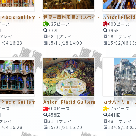
Antoni Plàcid Guillem Gaudí i Cornet／アントニ・ガウディ
世界一周旅風景2（スペイン：バルセロナ）
ピース
135ピース
400ピース
回
772回
396回
回プレイ
68回プレイ
18回プレイ
1/04 16:23
15/11/18 14:00
15/02/06 13
Antoni Plàcid Guillem Gaudí i Cornet／アントニ・ガウディ
Antoni Plàcid Guillem Gaudí i Cornet／アントニ・ガウディ
ピース
300ピース
176ピース
回
458回
441回
回プレイ
31回プレイ
48回プレイ
1/04 16:28
15/01/21 16:20
13/09/13 05