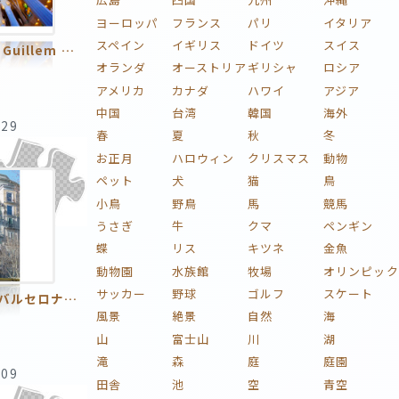
ヨーロッパ
フランス
パリ
イタリア
スペイン
イギリス
ドイツ
スイス
Antoni Plàcid Guillem Gaudí i Cornet／アントニ・ガウディ
オランダ
オーストリア
ギリシャ
ロシア
アメリカ
カナダ
ハワイ
アジア
中国
台湾
韓国
海外
:29
春
夏
秋
冬
お正月
ハロウィン
クリスマス
動物
ペット
犬
猫
鳥
小鳥
野鳥
馬
競馬
うさぎ
牛
クマ
ペンギン
蝶
リス
キツネ
金魚
動物園
水族館
牧場
オリンピック
サッカー
野球
ゴルフ
スケート
カサパトリョ バルセロナ ガウディ
風景
絶景
自然
海
山
富士山
川
湖
滝
森
庭
庭園
:09
田舎
池
空
青空