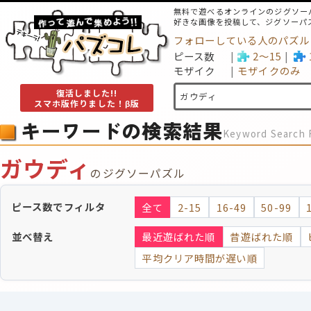
無料で遊べるオンラインのジグソー
好きな画像を投稿して、ジグソーパ
フォローしている人のパズル
ピース数
2～15
モザイク
モザイクのみ
復活しました!!
スマホ版作りました！β版
キーワードの検索結果
Keyword Search 
ガウディ
のジグソーパズル
ピース数でフィルタ
全て
2-15
16-49
50-99
並べ替え
最近遊ばれた順
昔遊ばれた順
平均クリア時間が遅い順