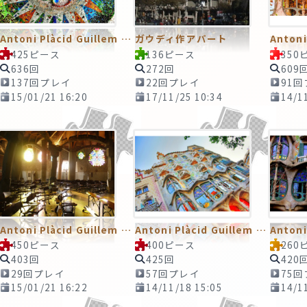
Antoni Plàcid Guillem Gaudí i Cornet／アントニ・ガウディ
ガウディ作アパート
425ピース
136ピース
350
636回
272回
609
137回プレイ
22回プレイ
91
15/01/21 16:20
17/11/25 10:34
14/1
Antoni Plàcid Guillem Gaudí i Cornet／アントニ・ガウディ
Antoni Plàcid Guillem Gaudí i Cornet／アントニ・ガウディ
450ピース
400ピース
260
403回
425回
420
29回プレイ
57回プレイ
75
15/01/21 16:22
14/11/18 15:05
14/1