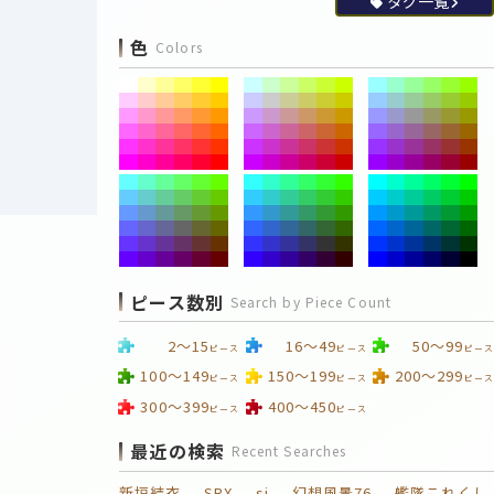
タグ一覧
色
Colors
ピース数別
Search by Piece Count
2～15
16～49
50～99
ピース
ピース
ピース
100～149
150～199
200～299
ピース
ピース
ピース
300～399
400～450
ピース
ピース
最近の検索
Recent Searches
新垣結衣
SRX
si
幻想風景76
艦隊これくし