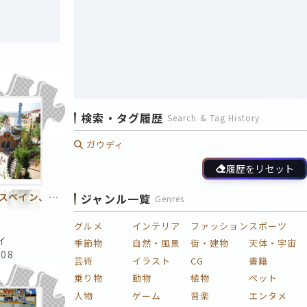
検索・タグ履歴
Search & Tag History
ガウディ
履歴をリセット
グエル公園２（スペイン、バルセロナ）
ジャンル一覧
Genres
グルメ
インテリア
ファッション
スポーツ
イ
季節物
自然・風景
街・建物
天体・宇宙
:08
芸術
イラスト
CG
書籍
乗り物
動物
植物
ペット
人物
ゲーム
音楽
エンタメ