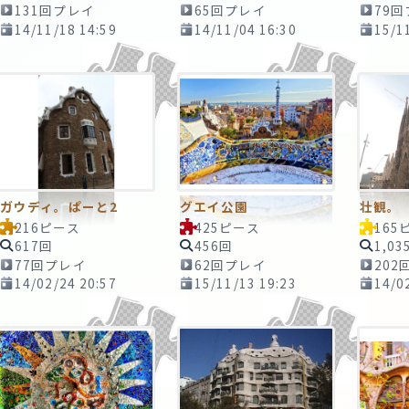
131回プレイ
65回プレイ
79
14/11/18 14:59
14/11/04 16:30
15/1
ガウディ。ぱーと2
グエイ公園
壮観。
216ピース
425ピース
165
617回
456回
1,03
77回プレイ
62回プレイ
202
14/02/24 20:57
15/11/13 19:23
14/0