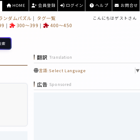
HOME
会員登録
ログイン
ヘルプ
お問合せ
ランダムパズル
タグ一覧
こんにちはゲストさん
99
300～399
400～450
検索
翻訳
Translation
言語:
Select Language
▼
広告
Sponsored