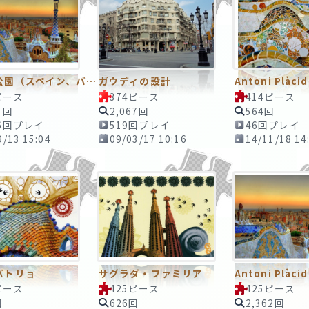
グエル公園（スペイン、バルセロナ）
ガウディの設計
ピース
374ピース
414ピース
5回
2,067回
564回
36回プレイ
519回プレイ
46回プレイ
9/13 15:04
09/03/17 10:16
14/11/18 14
バトリョ
サグラダ・ファミリア
ピース
425ピース
425ピース
回
626回
2,362回