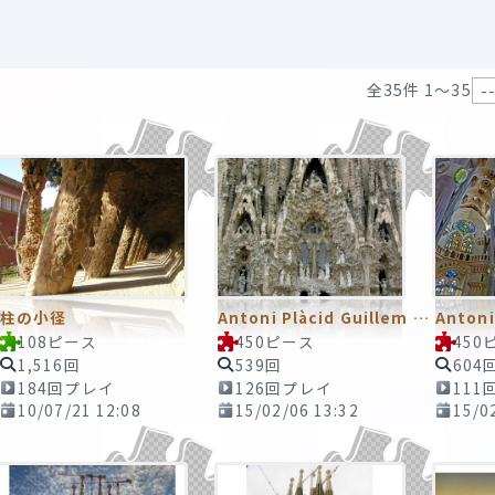
全35件 1〜35
柱の小径
Antoni Plàcid Guillem Gaudí i Cornet／アントニ・ガウディ
108ピース
450ピース
450
1,516回
539回
604
184回プレイ
126回プレイ
111
10/07/21 12:08
15/02/06 13:32
15/0