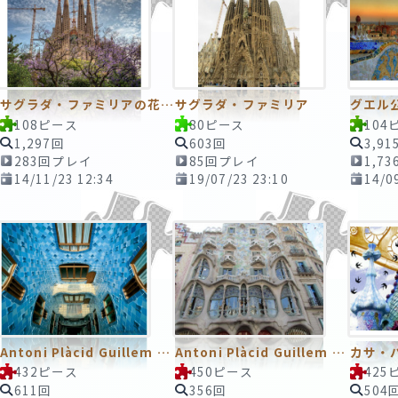
サグラダ・ファミリアの花景
サグラダ・ファミリア
108ピース
80ピース
104
1,297回
603回
3,91
283回プレイ
85回プレイ
1,7
14/11/23 12:34
19/07/23 23:10
14/0
Antoni Plàcid Guillem Gaudí i Cornet／アントニ・ガウディ
Antoni Plàcid Guillem Gaudí i Cornet／アントニ・ガウディ
カサ・
432ピース
450ピース
425
611回
356回
504