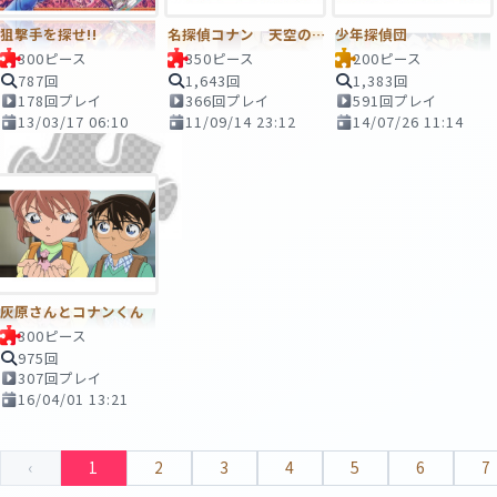
狙撃手を探せ!!
名探偵コナン 天空の難破船(ロストシップ)
少年探偵団
300ピース
350ピース
200ピース
787回
1,643回
1,383回
178回プレイ
366回プレイ
591回プレイ
13/03/17 06:10
11/09/14 23:12
14/07/26 11:14
灰原さんとコナンくん
300ピース
975回
307回プレイ
16/04/01 13:21
‹
1
2
3
4
5
6
7