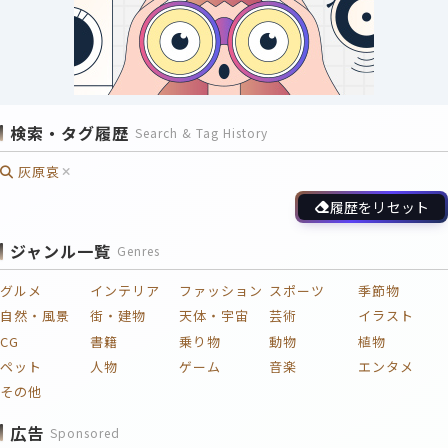
検索・タグ履歴
Search & Tag History
灰原哀
履歴をリセット
ジャンル一覧
Genres
グルメ
インテリア
ファッション
スポーツ
季節物
自然・風景
街・建物
天体・宇宙
芸術
イラスト
CG
書籍
乗り物
動物
植物
ペット
人物
ゲーム
音楽
エンタメ
その他
広告
Sponsored