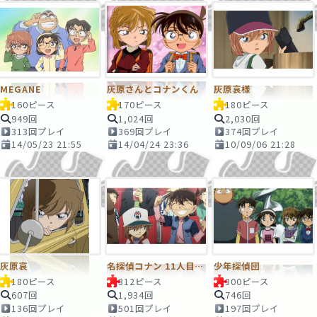
MEGANE
灰原さんとコナンくん
灰原哀様
160ピース
170ピース
180ピース
949回
1,024回
2,030回
313回プレイ
369回プレイ
374回プレイ
14/05/23 21:55
14/04/24 23:36
10/09/06 21:28
灰原哀
名探偵コナン 11人目のストライカー
少年探偵団
180ピース
312ピース
300ピース
607回
1,934回
746回
136回プレイ
501回プレイ
197回プレイ