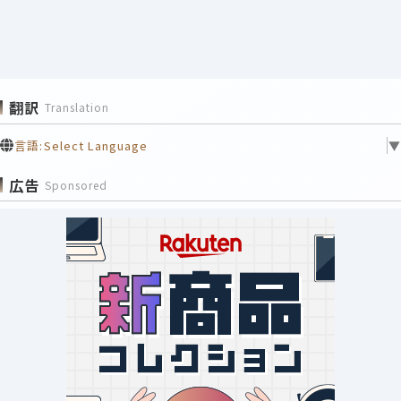
翻訳
Translation
言語:
Select Language
▼
広告
Sponsored