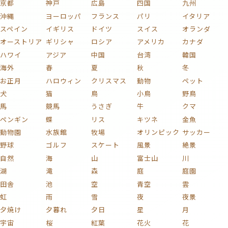
京都
神戸
広島
四国
九州
沖縄
ヨーロッパ
フランス
パリ
イタリア
スペイン
イギリス
ドイツ
スイス
オランダ
オーストリア
ギリシャ
ロシア
アメリカ
カナダ
ハワイ
アジア
中国
台湾
韓国
海外
春
夏
秋
冬
お正月
ハロウィン
クリスマス
動物
ペット
犬
猫
鳥
小鳥
野鳥
馬
競馬
うさぎ
牛
クマ
ペンギン
蝶
リス
キツネ
金魚
動物園
水族館
牧場
オリンピック
サッカー
野球
ゴルフ
スケート
風景
絶景
自然
海
山
富士山
川
湖
滝
森
庭
庭園
田舎
池
空
青空
雲
虹
雨
雪
夜
夜景
夕焼け
夕暮れ
夕日
星
月
宇宙
桜
紅葉
花火
花