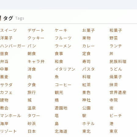
タグ
Tags
スイーツ
デザート
ケーキ
お菓子
和菓子
洋菓子
クッキー
フルーツ
果物
野菜
ハンバーガー
パン
ラーメン
カレー
ランチ
昼食
朝食
食事
定食
丼
弁当
キャラ弁
和食
寿司
民族料理
中華
洋食
イタリアン
パスタ
うどん
蕎麦
肉
魚
料理
焼菓子
サラダ
夕食
コーヒー
紅茶
抹茶
カフェ
旅行
観光
景色
世界遺産
建物
城
橋
神社
寺院
教会
温泉
遊園地
公園
街
マンホール
タワー
塔
駅
ビーチ
海岸
砂浜
島
ホテル
港
リゾート
日本
北海道
東北
東京