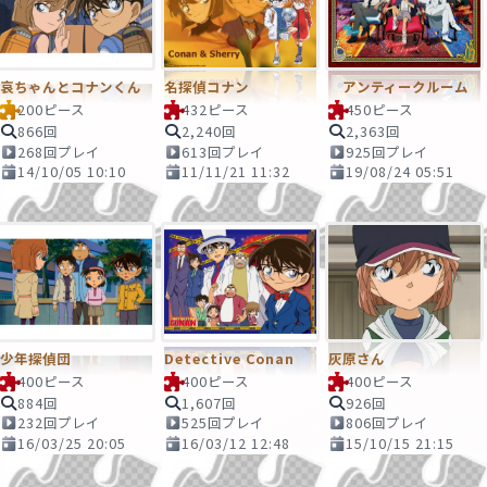
哀ちゃんとコナンくん
名探偵コナン
アンティークルーム
200ピース
432ピース
450ピース
866回
2,240回
2,363回
268回プレイ
613回プレイ
925回プレイ
14/10/05 10:10
11/11/21 11:32
19/08/24 05:51
少年探偵団
Detective Conan
灰原さん
400ピース
400ピース
400ピース
884回
1,607回
926回
232回プレイ
525回プレイ
806回プレイ
16/03/25 20:05
16/03/12 12:48
15/10/15 21:15