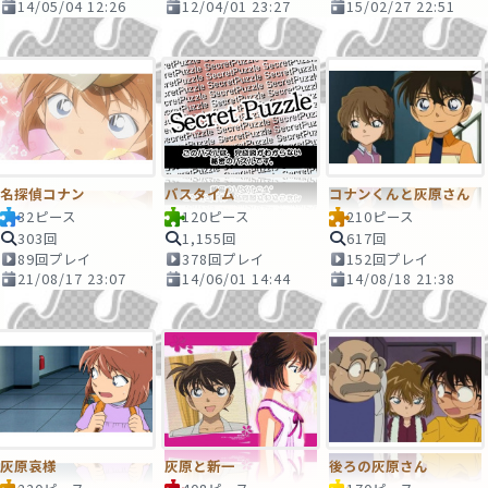
14/05/04 12:26
12/04/01 23:27
15/02/27 22:51
名探偵コナン
バスタイム
コナンくんと灰原さん
32ピース
120ピース
210ピース
303回
1,155回
617回
89回プレイ
378回プレイ
152回プレイ
21/08/17 23:07
14/06/01 14:44
14/08/18 21:38
灰原哀様
灰原と新一
後ろの灰原さん