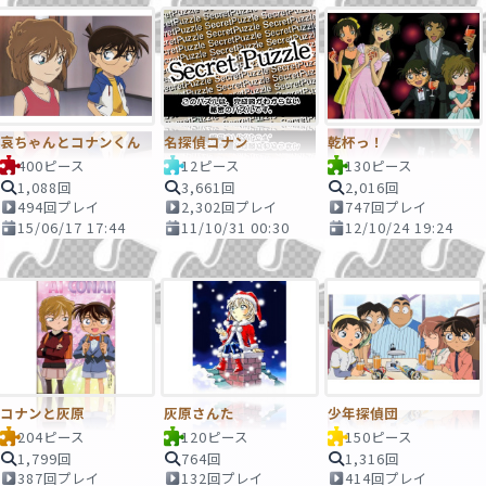
哀ちゃんとコナンくん
名探偵コナン
乾杯っ！
400ピース
12ピース
130ピース
1,088回
3,661回
2,016回
494回プレイ
2,302回プレイ
747回プレイ
15/06/17 17:44
11/10/31 00:30
12/10/24 19:24
コナンと灰原
灰原さんた
少年探偵団
204ピース
120ピース
150ピース
1,799回
764回
1,316回
387回プレイ
132回プレイ
414回プレイ