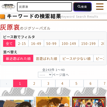
検索
キーワードの検索結果
Keyword Search Results
HOME
会員登録
ログイン
ヘルプ
お問合せ
灰原哀
のジグソーパズル
フォローしている人のパズル
人気のパズル
最近投稿された
ピース数でフィルタ
全て
2-15
16-49
50-99
100-149
150-199
20
2～15
16～49
50～99
100
ピース数
並べ替え
最近遊ばれた順
昔遊ばれた順
ピースが少ない順
ピース
モザイクのみ
モザイク
全243件 1〜40
ページ目へ
‹
1
2
3
4
5
6
7