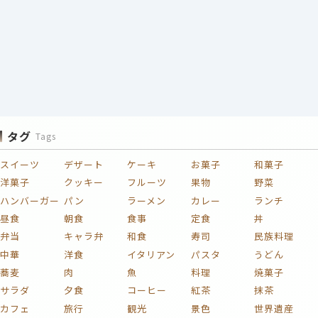
タグ
Tags
スイーツ
デザート
ケーキ
お菓子
和菓子
洋菓子
クッキー
フルーツ
果物
野菜
ハンバーガー
パン
ラーメン
カレー
ランチ
昼食
朝食
食事
定食
丼
弁当
キャラ弁
和食
寿司
民族料理
中華
洋食
イタリアン
パスタ
うどん
蕎麦
肉
魚
料理
焼菓子
サラダ
夕食
コーヒー
紅茶
抹茶
カフェ
旅行
観光
景色
世界遺産