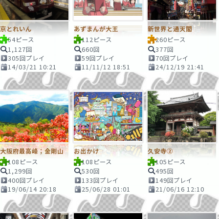
京とれいん
あずまんが大王
新世界と通天閣
54ピース
112ピース
260ピース
1,127回
660回
377回
305回プレイ
59回プレイ
70回プレイ
14/03/21 10:21
11/11/12 18:51
24/12/19 21:41
大阪府最高峰；金剛山
お出かけ
久安寺②
108ピース
108ピース
105ピース
1,299回
530回
495回
400回プレイ
133回プレイ
149回プレイ
19/06/14 20:18
25/06/28 01:01
21/06/16 12:10