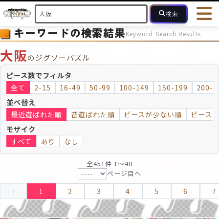
検索
キーワードの検索結果
Keyword Search Results
HOME
会員登録
ログイン
ヘルプ
お問合せ
大阪
のジグソーパズル
フォローしている人のパズル
人気のパズル
最近投稿された
ピース数でフィルタ
全て
2-15
16-49
50-99
100-149
150-199
200-2
2～15
16～49
50～99
100
ピース数
並べ替え
最近遊ばれた順
昔遊ばれた順
ピースが少ない順
ピース
モザイクのみ
モザイク
モザイク
すべて
あり
なし
全451件 1〜40
ページ目へ
‹
1
2
3
4
5
6
7