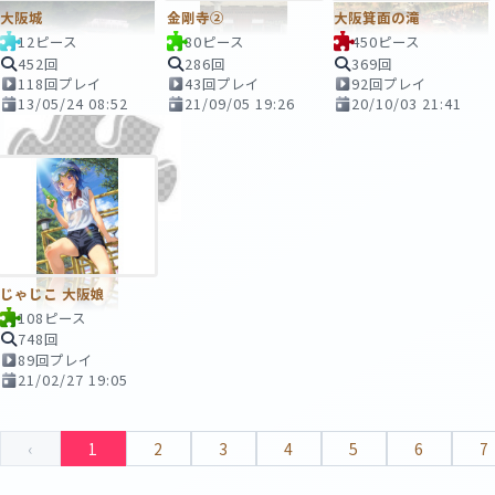
大阪城
金剛寺②
大阪箕面の滝
12ピース
80ピース
450ピース
452回
286回
369回
118回プレイ
43回プレイ
92回プレイ
13/05/24 08:52
21/09/05 19:26
20/10/03 21:41
じゃじこ 大阪娘
108ピース
748回
89回プレイ
21/02/27 19:05
‹
1
2
3
4
5
6
7