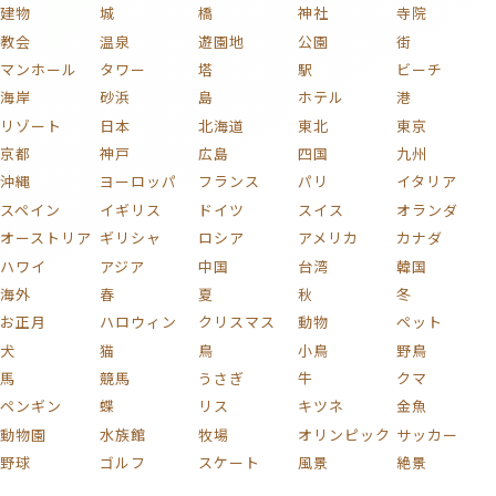
建物
城
橋
神社
寺院
教会
温泉
遊園地
公園
街
マンホール
タワー
塔
駅
ビーチ
海岸
砂浜
島
ホテル
港
リゾート
日本
北海道
東北
東京
京都
神戸
広島
四国
九州
沖縄
ヨーロッパ
フランス
パリ
イタリア
スペイン
イギリス
ドイツ
スイス
オランダ
オーストリア
ギリシャ
ロシア
アメリカ
カナダ
ハワイ
アジア
中国
台湾
韓国
海外
春
夏
秋
冬
お正月
ハロウィン
クリスマス
動物
ペット
犬
猫
鳥
小鳥
野鳥
馬
競馬
うさぎ
牛
クマ
ペンギン
蝶
リス
キツネ
金魚
動物園
水族館
牧場
オリンピック
サッカー
野球
ゴルフ
スケート
風景
絶景
自然
海
山
富士山
川