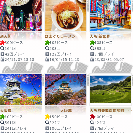
通天閣
はまぐりラーメン
大阪 新世界
300ピース
108ピース
108ピース
164回
503回
398回
42回プレイ
122回プレイ
87回プレイ
24/11/07 18:18
16/04/15 11:23
23/05/31 05:07
大阪城
大阪城
大阪府豊能郡能勢町 長谷の棚田
108ピース
150ピース
400ピース
591回
822回
424回
241回プレイ
190回プレイ
77回プレイ