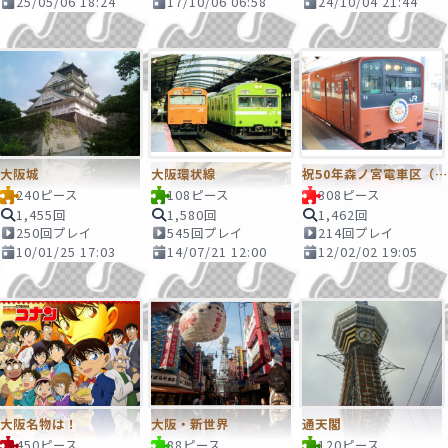
25/05/06 18:24
17/10/06 06:58
24/10/04 21:44
大阪城
大阪環状線
祝50年森ノ宮電車区（大阪駅にて）
240ピース
108ピース
308ピース
1,455回
1,580回
1,462回
250回プレイ
545回プレイ
214回プレイ
10/01/25 17:03
14/07/21 12:00
12/02/02 19:05
大阪名物は！
大阪・新世界
通天閣
450ピース
88ピース
120ピース