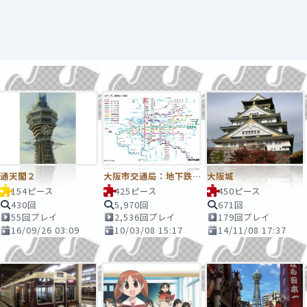
通天閣２
大阪市交通局：地下鉄・ニュートラム路線図
大阪城
154ピース
425ピース
450ピース
430回
5,970回
671回
55回プレイ
2,536回プレイ
179回プレイ
16/09/26 03:09
10/03/08 15:17
14/11/08 17:37