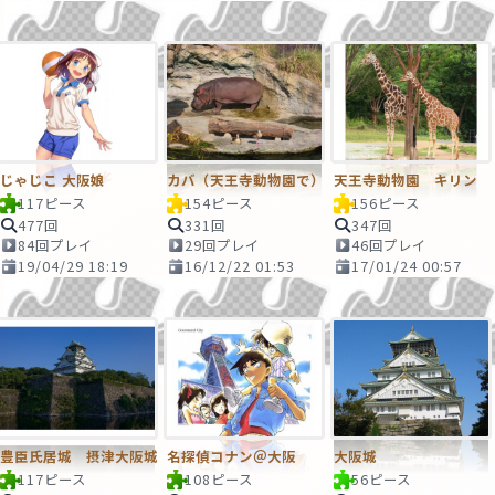
じゃじこ 大阪娘
カバ（天王寺動物園で）
天王寺動物園 キリン
117ピース
154ピース
156ピース
477回
331回
347回
84回プレイ
29回プレイ
46回プレイ
19/04/29 18:19
16/12/22 01:53
17/01/24 00:57
豊臣氏居城 摂津大阪城
名探偵コナン＠大阪
大阪城
117ピース
108ピース
56ピース