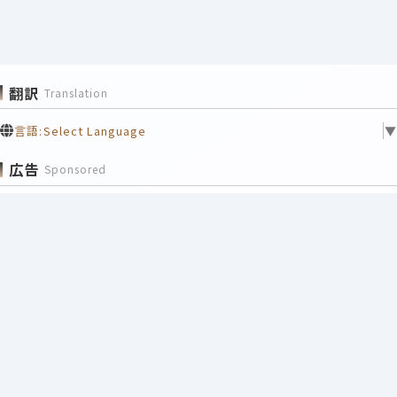
翻訳
Translation
言語:
Select Language
▼
広告
Sponsored