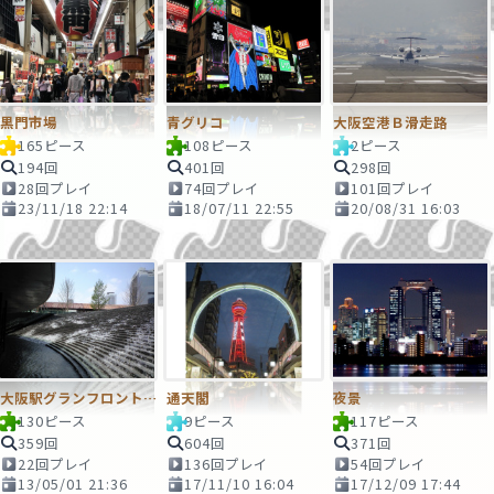
黒門市場
青グリコ
大阪空港Ｂ滑走路
165ピース
108ピース
2ピース
194回
401回
298回
28回プレイ
74回プレイ
101回プレイ
23/11/18 22:14
18/07/11 22:55
20/08/31 16:03
大阪駅グランフロント階段滝
通天閣
夜景
130ピース
9ピース
117ピース
359回
604回
371回
22回プレイ
136回プレイ
54回プレイ
13/05/01 21:36
17/11/10 16:04
17/12/09 17:44