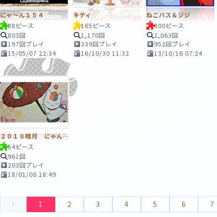
にゃ～ん１５４
キティ
ねこバス＆ジジ
88ピース
165ピース
300ピース
803回
1,170回
2,063回
197回プレイ
339回プレイ
952回プレイ
15/05/07 22:34
16/10/30 11:32
13/10/16 07:24
２０１８睦月 にゃんこ先生カレンダー
54ピース
961回
203回プレイ
18/01/06 18:49
‹
1
2
3
4
5
6
7