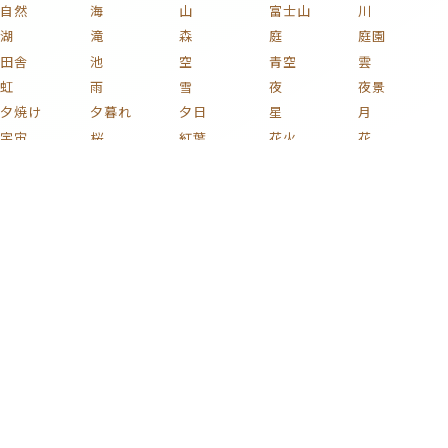
自然
海
山
富士山
川
湖
滝
森
庭
庭園
田舎
池
空
青空
雲
虹
雨
雪
夜
夜景
夕焼け
夕暮れ
夕日
星
月
宇宙
桜
紅葉
花火
花
植物
木
薔薇
梅
紫陽花
チューリップ
ひまわり
コスモス
椿
新緑
果実
キノコ
葡萄
花束
りんご
文化
和風
家族
子ども
おもちゃ
ハート
着物
家
部屋
時計
イラスト
絵画
名画
静物画
版画
芸術
日本画
浮世絵
車
自動車
電車
鉄道
新幹線
自転車
蒸気機関車
貨物列車
戦闘機
飛行機
船
バイク
プラモデル
ミリタリー
カラフル
激ムズ
タグ一覧