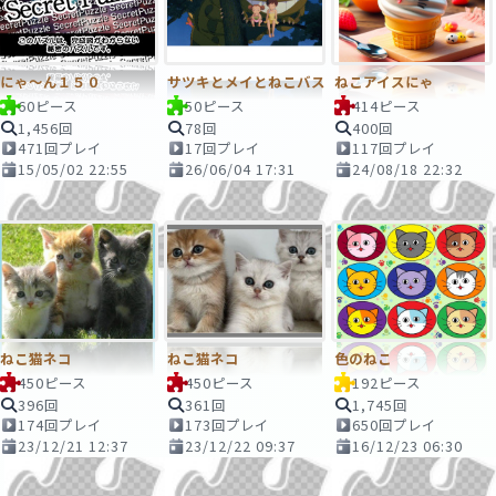
にゃ～ん１５０
サツキとメイとねこバス
ねこアイスにゃ
60ピース
50ピース
414ピース
1,456回
78回
400回
471回プレイ
17回プレイ
117回プレイ
15/05/02 22:55
26/06/04 17:31
24/08/18 22:32
ねこ猫ネコ
ねこ猫ネコ
色のねこ
450ピース
450ピース
192ピース
396回
361回
1,745回
174回プレイ
173回プレイ
650回プレイ
23/12/21 12:37
23/12/22 09:37
16/12/23 06:30