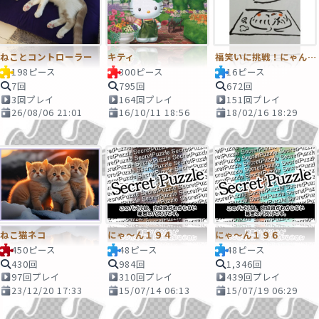
ねことコントローラー
キティ
福笑いに挑戦！にゃんこ先生（週捲りカレンダーより）
198ピース
300ピース
16ピース
7回
795回
672回
3回プレイ
164回プレイ
151回プレイ
26/08/06 21:01
16/10/11 18:56
18/02/16 18:29
ねこ猫ネコ
にゃ～ん１９４
にゃ～ん１９６
450ピース
48ピース
48ピース
430回
984回
1,346回
97回プレイ
310回プレイ
439回プレイ
23/12/20 17:33
15/07/14 06:13
15/07/19 06:29