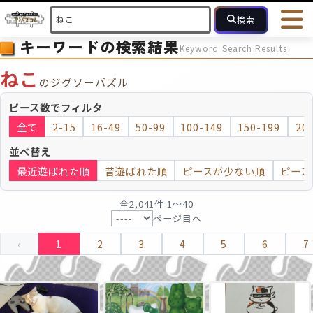
検索
キーワードの検索結果
Keyword Search Results
HOME
会員登録
ログイン
ヘルプ
お問合せ
ねこ
のジグソーパズル
フォローしている人のパズル
人気のパズル
最近投稿された
ピース数でフィルタ
全て
2-15
16-49
50-99
100-149
150-199
20
2～15
16～49
50～99
100
ピース数
並べ替え
最近遊ばれた順
昔遊ばれた順
ピースが少ない順
ピース
モザイクのみ
モザイク
全2,041件 1〜40
ページ目へ
‹
1
2
3
4
5
6
7