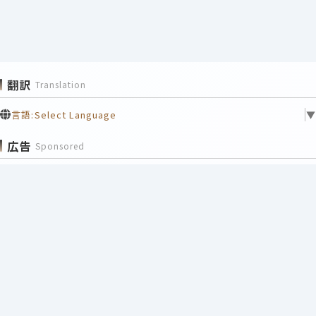
翻訳
Translation
言語:
Select Language
▼
広告
Sponsored