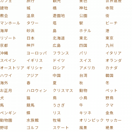
カフェ
旅行
観光
景色
世界遺産
建物
城
橋
神社
寺院
教会
温泉
遊園地
公園
街
マンホール
タワー
塔
駅
ビーチ
海岸
砂浜
島
ホテル
港
リゾート
日本
北海道
東北
東京
京都
神戸
広島
四国
九州
沖縄
ヨーロッパ
フランス
パリ
イタリア
スペイン
イギリス
ドイツ
スイス
オランダ
オーストリア
ギリシャ
ロシア
アメリカ
カナダ
ハワイ
アジア
中国
台湾
韓国
海外
春
夏
秋
冬
お正月
ハロウィン
クリスマス
動物
ペット
犬
猫
鳥
小鳥
野鳥
馬
競馬
うさぎ
牛
クマ
ペンギン
蝶
リス
キツネ
金魚
動物園
水族館
牧場
オリンピック
サッカー
野球
ゴルフ
スケート
風景
絶景