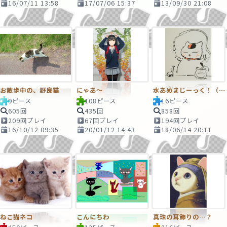
16/07/11 13:58
17/07/06 15:37
13/09/30 21:08
お散歩中の、野良猫
にゃあ～
水あめまじーっく！（週捲りカレンダーより）
9ピース
108ピース
16ピース
605回
435回
858回
209回プレイ
67回プレイ
194回プレイ
16/10/12 09:35
20/01/12 14:43
18/06/14 20:11
ねこ猫ネコ
こんにちわ
真珠の耳飾りの…？