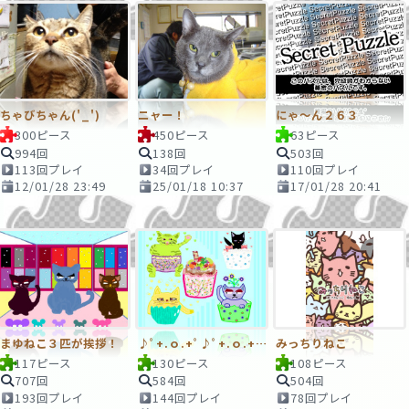
ちゃびちゃん('_')
ニャー！
にゃ～ん２６３
300ピース
450ピース
63ピース
994回
138回
503回
113回プレイ
34回プレイ
110回プレイ
12/01/28 23:49
25/01/18 10:37
17/01/28 20:41
まゆねこ３匹が挨拶！
♪ﾟ+.ｏ.+ﾟ♪ﾟ+.ｏ.+ﾟ♪
みっちりねこ
117ピース
130ピース
108ピース
707回
584回
504回
193回プレイ
144回プレイ
78回プレイ