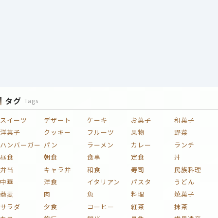
タグ
Tags
スイーツ
デザート
ケーキ
お菓子
和菓子
洋菓子
クッキー
フルーツ
果物
野菜
ハンバーガー
パン
ラーメン
カレー
ランチ
昼食
朝食
食事
定食
丼
弁当
キャラ弁
和食
寿司
民族料理
中華
洋食
イタリアン
パスタ
うどん
蕎麦
肉
魚
料理
焼菓子
サラダ
夕食
コーヒー
紅茶
抹茶