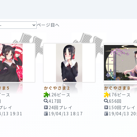
ページ目へ
さま5
かぐやさま2
かぐやさま8
ピース
126ピース
176ピース
回
417回
656回
回プレイ
24回プレイ
150回プレイ
4/13 19:31
19/04/13 18:17
19/04/13 20