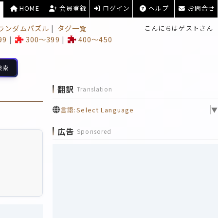
HOME
会員登録
ログイン
ヘルプ
お問合せ
ランダムパズル
タグ一覧
こんにちはゲストさん
99
300～399
400～450
検索
翻訳
Translation
言語:
Select Language
▼
広告
Sponsored