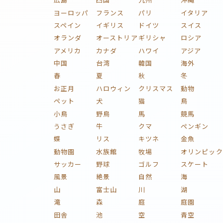
ヨーロッパ
フランス
パリ
イタリア
スペイン
イギリス
ドイツ
スイス
オランダ
オーストリア
ギリシャ
ロシア
アメリカ
カナダ
ハワイ
アジア
中国
台湾
韓国
海外
春
夏
秋
冬
お正月
ハロウィン
クリスマス
動物
ペット
犬
猫
鳥
小鳥
野鳥
馬
競馬
うさぎ
牛
クマ
ペンギン
蝶
リス
キツネ
金魚
動物園
水族館
牧場
オリンピック
サッカー
野球
ゴルフ
スケート
風景
絶景
自然
海
山
富士山
川
湖
滝
森
庭
庭園
田舎
池
空
青空