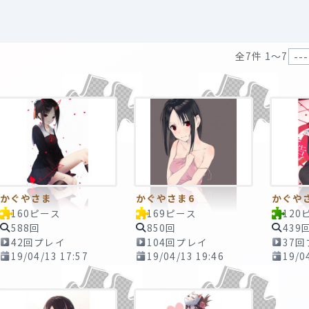
全7件 1〜7
かぐやさま
かぐやさま6
かぐや
160ピース
169ピース
120
588回
850回
439
42回プレイ
104回プレイ
37
19/04/13 17:57
19/04/13 19:46
19/0