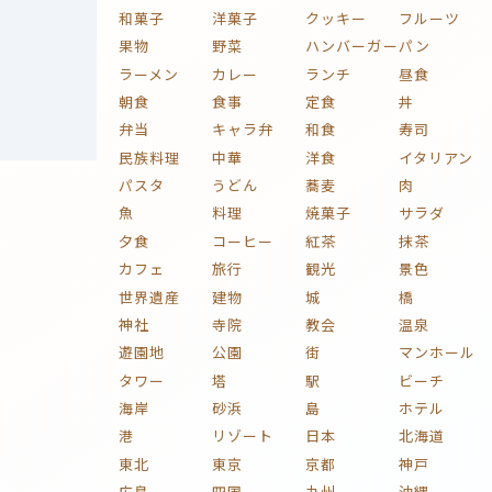
和菓子
洋菓子
クッキー
フルーツ
果物
野菜
ハンバーガー
パン
ラーメン
カレー
ランチ
昼食
朝食
食事
定食
丼
弁当
キャラ弁
和食
寿司
民族料理
中華
洋食
イタリアン
パスタ
うどん
蕎麦
肉
魚
料理
焼菓子
サラダ
夕食
コーヒー
紅茶
抹茶
カフェ
旅行
観光
景色
世界遺産
建物
城
橋
神社
寺院
教会
温泉
遊園地
公園
街
マンホール
タワー
塔
駅
ビーチ
海岸
砂浜
島
ホテル
港
リゾート
日本
北海道
東北
東京
京都
神戸
広島
四国
九州
沖縄