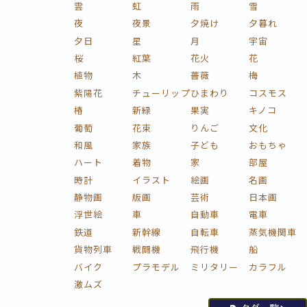
雲
虹
雨
雪
夜
夜景
夕焼け
夕暮れ
夕日
星
月
宇宙
桜
紅葉
花火
花
植物
木
薔薇
梅
紫陽花
チューリップ
ひまわり
コスモス
椿
新緑
果実
キノコ
葡萄
花束
りんご
文化
和風
家族
子ども
おもちゃ
ハート
着物
家
部屋
時計
イラスト
絵画
名画
静物画
版画
芸術
日本画
浮世絵
車
自動車
電車
鉄道
新幹線
自転車
蒸気機関車
貨物列車
戦闘機
飛行機
船
バイク
プラモデル
ミリタリー
カラフル
激ムズ