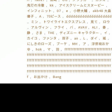
鬼灯の冷徹
kk
アイスクリームとスヌーピー
インフィニット
07
e
小野大輔
akb48 大島
優子
A
70ピース
dddddddddddddddddddd
ミン
トワイライトエクスプレス
見て
ロウ
アルヴィン
フライ
バ
AVAV
ALI
春
静
さま
THE
ディズニー キャラクター
イ
カイコ
ファンタ
双子
an
L
ダイ
紙
にしきのローズ
ブーケ
MH
ア
浮世絵おか
ゆ
hok
マ
羽
fffffffffffffffffffffffffffffff
fffffffffffffffffffffffffffffffffffffffffffffffffffffff
fffffffffffffffffffffffffffffffffffffffffffffffffffffff
fffffffffffffffffffffffffffffffffffffffffffffffffffffff
fffffffffffffffffffffffffffffffffffffffffffffffffffffff
f
お出かけ
Bang