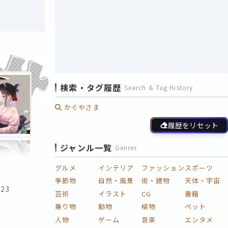
検索・タグ履歴
Search & Tag History
かぐやさま
履歴をリセット
ジャンル一覧
Genres
グルメ
インテリア
ファッション
スポーツ
季節物
自然・風景
街・建物
天体・宇宙
:23
芸術
イラスト
CG
書籍
乗り物
動物
植物
ペット
人物
ゲーム
音楽
エンタメ