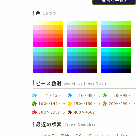
タグ一覧
色
Colors
ピース数別
Search by Piece Count
2～15
16～49
50～99
ピース
ピース
ピース
100～149
150～199
200～299
ピース
ピース
ピース
300～399
400～450
ピース
ピース
最近の検索
Recent Searches
H
fabeT
黒崎
OG
クラッカー
カシオ