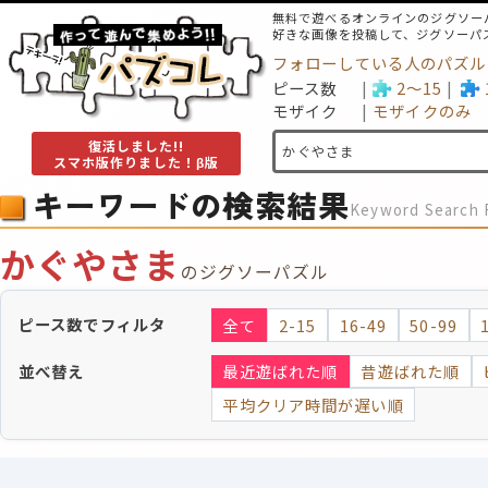
無料で遊べるオンラインのジグソー
好きな画像を投稿して、ジグソーパ
フォローしている人のパズル
ピース数
2～15
モザイク
モザイクのみ
復活しました!!
スマホ版作りました！β版
キーワードの検索結果
Keyword Search 
かぐやさま
のジグソーパズル
ピース数でフィルタ
全て
2-15
16-49
50-99
並べ替え
最近遊ばれた順
昔遊ばれた順
平均クリア時間が遅い順